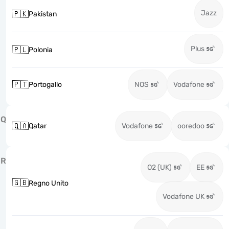
Jazz
🇵🇰
Pakistan
Plus
🇵🇱
Polonia
🇵🇹
Portogallo
NOS
Vodafone
Q
🇶🇦
Qatar
Vodafone
ooredoo
R
O2 (UK)
EE
🇬🇧
Regno Unito
Vodafone UK