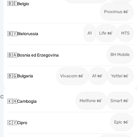
🇧🇪
Belgio
Proximus
A1
Life
MTS
🇧🇾
Bielorussia
BH Mobile
🇧🇦
Bosnia ed Erzegovina
🇧🇬
Bulgaria
Vivacom
A1
Yettel
C
Metfone
Smart
🇰🇭
Cambogia
Epic
🇨🇾
Cipro