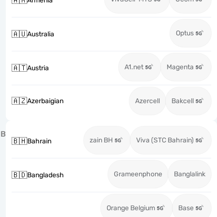
🇦🇲
Armenia
Optus
🇦🇺
Australia
A1.net
Magenta
🇦🇹
Austria
🇦🇿
Azerbaigian
Azercell
Bakcell
B
zain BH
Viva (STC Bahrain)
🇧🇭
Bahrain
Grameenphone
Banglalink
🇧🇩
Bangladesh
Orange Belgium
Base