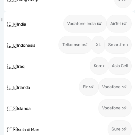
I
Vodafone India
AirTel
🇮🇳
India
Telkomsel
XL
Smartfren
🇮🇩
Indonesia
Korek
Asia Cell
🇮🇶
Iraq
Eir
Vodafone
🇮🇪
Irlanda
Vodafone
🇮🇸
Islanda
Sure
🇮🇲
Isola di Man