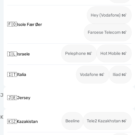
Hey (Vodafone)
🇫🇴
Isole Fær Øer
Faroese Telecom
Pelephone
Hot Mobile
🇮🇱
Israele
🇮🇹
Italia
Vodafone
Iliad
J
🇯🇪
Jersey
K
Beeline
Tele2 Kazakhstan
🇰🇿
Kazakistan