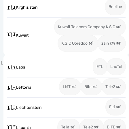
Beeline
🇰🇬
Kirghizistan
Kuwait Telecom Company K S C
🇰🇼
Kuwait
K.S.C Ooredoo
zain KW
L
ETL
LaoTel
🇱🇦
Laos
LMT
Bite
Tele2
🇱🇻
Lettonia
FL1
🇱🇮
Liechtenstein
Telia
Tele2
BITĖ
🇱🇹
Lituania