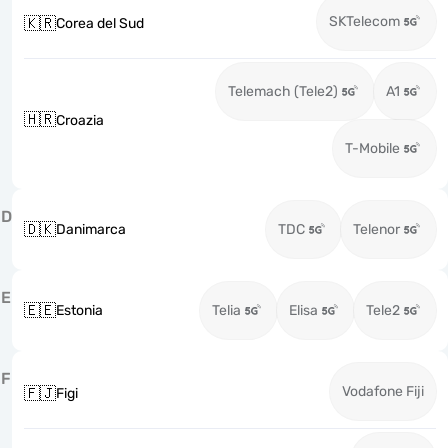
SKTelecom
🇰🇷
Corea del Sud
Telemach (Tele2)
A1
🇭🇷
Croazia
T-Mobile
D
🇩🇰
Danimarca
TDC
Telenor
E
🇪🇪
Estonia
Telia
Elisa
Tele2
F
Vodafone Fiji
🇫🇯
Figi