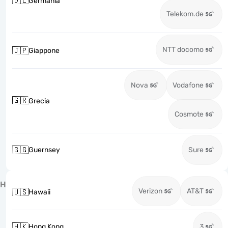
🇩🇪
Germania
Telekom.de
NTT docomo
🇯🇵
Giappone
Nova
Vodafone
🇬🇷
Grecia
Cosmote
🇬🇬
Guernsey
Sure
H
Verizon
AT&T
🇺🇸
Hawaii
🇭🇰
Hong Kong
3