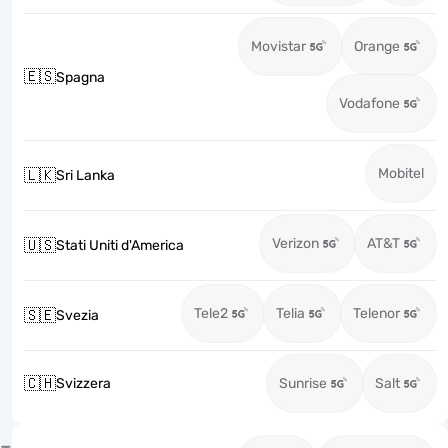
Movistar
Orange
🇪🇸
Spagna
Vodafone
Mobitel
🇱🇰
Sri Lanka
Verizon
AT&T
🇺🇸
Stati Uniti d'America
Tele2
Telia
Telenor
🇸🇪
Svezia
🇨🇭
Svizzera
Sunrise
Salt