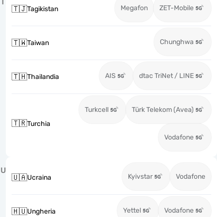
T
Megafon
ZET-Mobile
🇹🇯
Tagikistan
Chunghwa
🇹🇼
Taiwan
AIS
dtac TriNet / LINE
🇹🇭
Thailandia
Turkcell
Türk Telekom (Avea)
🇹🇷
Turchia
Vodafone
U
Kyivstar
Vodafone
🇺🇦
Ucraina
Yettel
Vodafone
🇭🇺
Ungheria