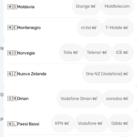
Orange
Moldtelecom
🇲🇩
Moldavia
🇲🇪
Montenegro
m:tel
T-Mobile
N
Telia
Telenor
ICE
🇳🇴
Norvegia
🇳🇿
Nuova Zelanda
One NZ (Vodafone)
O
🇴🇲
Oman
Vodafone Oman
ooredoo
P
KPN
Vodafone
Odido
🇳🇱
Paesi Bassi