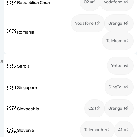
O2
Vodafone
🇨🇿
Repubblica Ceca
Vodafone
Orange
🇷🇴
Romania
Telekom
S
Yettel
🇷🇸
Serbia
SingTel
🇸🇬
Singapore
O2
Orange
🇸🇰
Slovacchia
Telemach
A1
🇸🇮
Slovenia