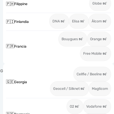
Globe
🇵🇭
Filippine
DNA
Elisa
Ålcom
🇫🇮
Finlandia
Bouygues
Orange
🇫🇷
Francia
Free Mobile
G
Cellfie / Beeline
🇬🇪
Georgia
Geocell / Silknet
Magticom
O2
Vodafone