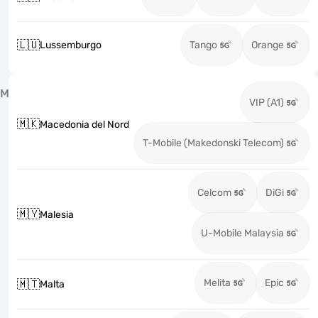
🇱🇺
Lussemburgo
Tango
Orange
M
VIP (A1)
🇲🇰
Macedonia del Nord
T-Mobile (Makedonski Telecom)
Celcom
DiGi
🇲🇾
Malesia
U-Mobile Malaysia
Melita
Epic
🇲🇹
Malta