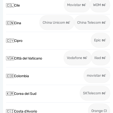
Movistar
WOM
🇨🇱
Cile
China Unicom
China Telecom
🇨🇳
Cina
Epic
🇨🇾
Cipro
Vodafone
Iliad
🇻🇦
Città del Vaticano
movistar
🇨🇴
Colombia
SKTelecom
🇰🇷
Corea del Sud
Orange CI
🇨🇮
Costa d'Avorio