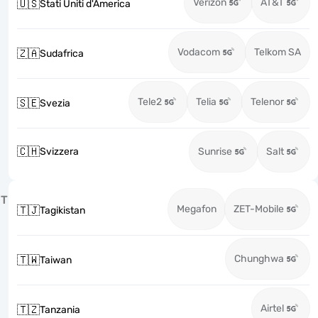
Verizon
AT&T
🇺🇸
Stati Uniti d'America
Vodacom
Telkom SA
🇿🇦
Sudafrica
Tele2
Telia
Telenor
🇸🇪
Svezia
🇨🇭
Svizzera
Sunrise
Salt
T
Megafon
ZET-Mobile
🇹🇯
Tagikistan
Chunghwa
🇹🇼
Taiwan
Airtel
🇹🇿
Tanzania