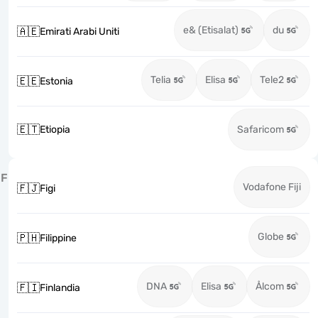
e& (Etisalat)
du
🇦🇪
Emirati Arabi Uniti
Telia
Elisa
Tele2
🇪🇪
Estonia
🇪🇹
Etiopia
Safaricom
F
Vodafone Fiji
🇫🇯
Figi
Globe
🇵🇭
Filippine
DNA
Elisa
Ålcom
🇫🇮
Finlandia