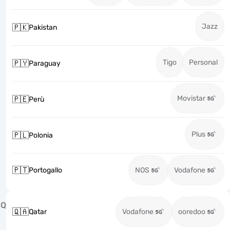
Jazz
🇵🇰
Pakistan
Tigo
Personal
🇵🇾
Paraguay
Movistar
🇵🇪
Perù
Plus
🇵🇱
Polonia
🇵🇹
Portogallo
NOS
Vodafone
Q
🇶🇦
Qatar
Vodafone
ooredoo