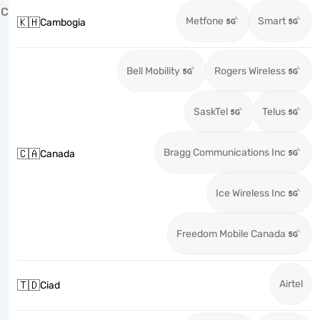
C
Metfone
Smart
🇰🇭
Cambogia
Bell Mobility
Rogers Wireless
SaskTel
Telus
Bragg Communications Inc
🇨🇦
Canada
Ice Wireless Inc
Freedom Mobile Canada
Airtel
🇹🇩
Ciad