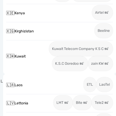
Airtel
🇰🇪
Kenya
Beeline
🇰🇬
Kirghizistan
Kuwait Telecom Company K S C
🇰🇼
Kuwait
K.S.C Ooredoo
zain KW
L
ETL
LaoTel
🇱🇦
Laos
LMT
Bite
Tele2
🇱🇻
Lettonia