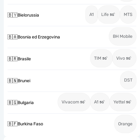
A1
Life
MTS
🇧🇾
Bielorussia
BH Mobile
🇧🇦
Bosnia ed Erzegovina
TIM
Vivo
🇧🇷
Brasile
DST
🇧🇳
Brunei
Vivacom
A1
Yettel
🇧🇬
Bulgaria
🇧🇫
Burkina Faso
Orange