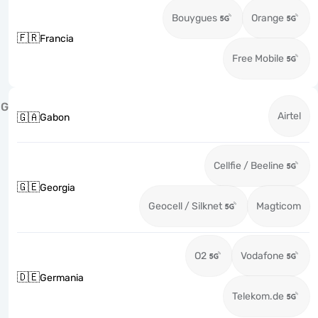
Bouygues
Orange
🇫🇷
Francia
Free Mobile
G
Airtel
🇬🇦
Gabon
Cellfie / Beeline
🇬🇪
Georgia
Geocell / Silknet
Magticom
O2
Vodafone
🇩🇪
Germania
Telekom.de