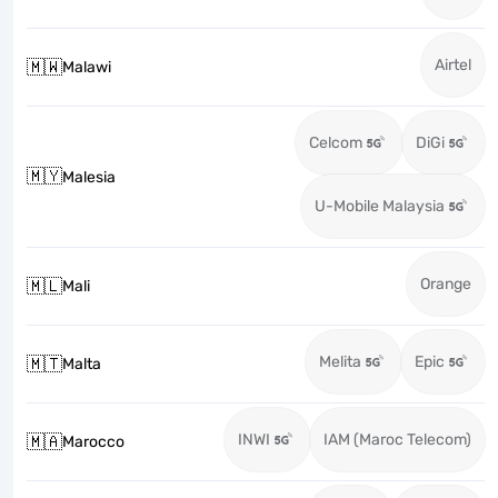
Airtel
🇲🇼
Malawi
Celcom
DiGi
🇲🇾
Malesia
U-Mobile Malaysia
Orange
🇲🇱
Mali
Melita
Epic
🇲🇹
Malta
INWI
IAM (Maroc Telecom)
🇲🇦
Marocco