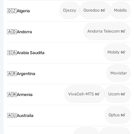
Djezzy
Ooredoo
Mobilis
🇩🇿
Algeria
Andorra Telecom
🇦🇩
Andorra
Mobily
🇸🇦
Arabia Saudita
Movistar
🇦🇷
Argentina
VivaCell-MTS
Ucom
🇦🇲
Armenia
Optus
🇦🇺
Australia