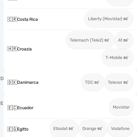
Liberty (Movistar)
🇨🇷
Costa Rica
Telemach (Tele2)
A1
🇭🇷
Croazia
T-Mobile
D
🇩🇰
Danimarca
TDC
Telenor
E
Movistar
🇪🇨
Ecuador
Etisalat
Orange
Vodafone
🇪🇬
Egitto