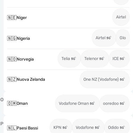
Airtel
🇳🇪
Niger
Airtel
Glo
🇳🇬
Nigeria
Telia
Telenor
ICE
🇳🇴
Norvegia
🇳🇿
Nuova Zelanda
One NZ (Vodafone)
O
🇴🇲
Oman
Vodafone Oman
ooredoo
P
KPN
Vodafone
Odido
🇳🇱
Paesi Bassi