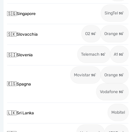
SingTel
🇸🇬
Singapore
O2
Orange
🇸🇰
Slovacchia
Telemach
A1
🇸🇮
Slovenia
Movistar
Orange
🇪🇸
Spagna
Vodafone
Mobitel
🇱🇰
Sri Lanka