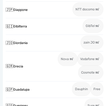
NTT docomo
🇯🇵
Giappone
GibTel
🇬🇮
Gibilterra
zain JO
🇯🇴
Giordania
Nova
Vodafone
🇬🇷
Grecia
Cosmote
Dauphin
Free
🇬🇵
Guadalupa
🇬🇬
Guernsey
Sure