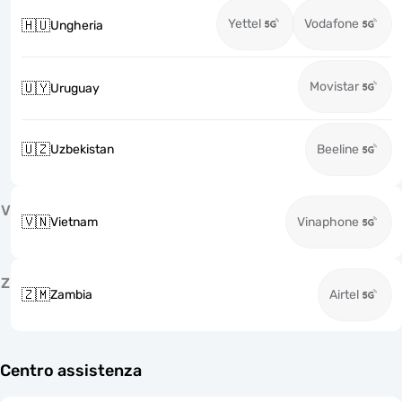
Yettel
Vodafone
🇭🇺
Ungheria
Movistar
🇺🇾
Uruguay
🇺🇿
Uzbekistan
Beeline
V
🇻🇳
Vietnam
Vinaphone
Z
🇿🇲
Zambia
Airtel
Centro assistenza