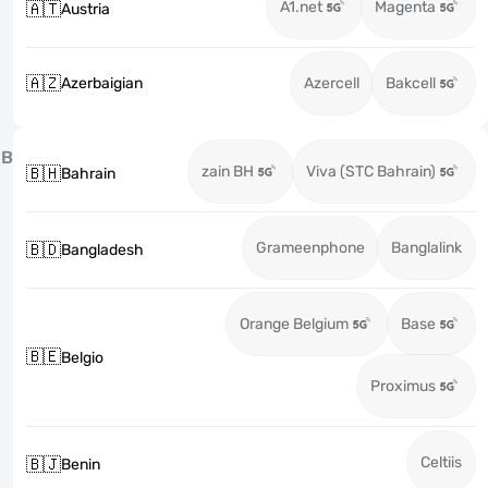
A1.net
Magenta
🇦🇹
Austria
🇦🇿
Azerbaigian
Azercell
Bakcell
B
zain BH
Viva (STC Bahrain)
🇧🇭
Bahrain
Grameenphone
Banglalink
🇧🇩
Bangladesh
Orange Belgium
Base
🇧🇪
Belgio
Proximus
Celtiis
🇧🇯
Benin