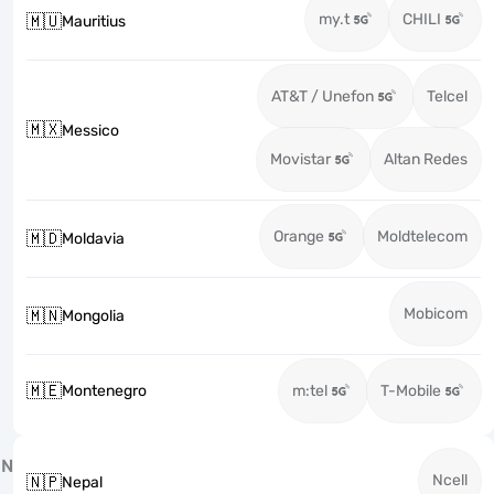
my.t
CHILI
🇲🇺
Mauritius
AT&T / Unefon
Telcel
🇲🇽
Messico
Movistar
Altan Redes
Orange
Moldtelecom
🇲🇩
Moldavia
Mobicom
🇲🇳
Mongolia
🇲🇪
Montenegro
m:tel
T-Mobile
N
Ncell
🇳🇵
Nepal