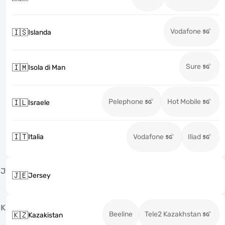
Vodafone
🇮🇸
Islanda
Sure
🇮🇲
Isola di Man
Pelephone
Hot Mobile
🇮🇱
Israele
🇮🇹
Italia
Vodafone
Iliad
J
🇯🇪
Jersey
K
Beeline
Tele2 Kazakhstan
🇰🇿
Kazakistan