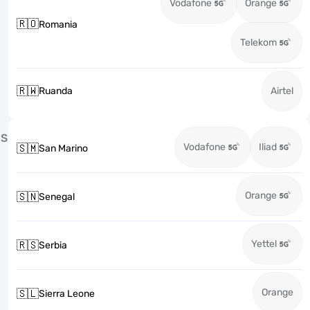
Vodafone
Orange
🇷🇴
Romania
Telekom
🇷🇼
Ruanda
Airtel
S
Vodafone
Iliad
🇸🇲
San Marino
Orange
🇸🇳
Senegal
Yettel
🇷🇸
Serbia
Orange
🇸🇱
Sierra Leone