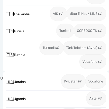
AIS
dtac TriNet / LINE
🇹🇭
Thailandia
Tunicell
OOREDOO TN
🇹🇳
Tunisia
Turkcell
Türk Telekom (Avea)
🇹🇷
Turchia
Vodafone
U
Kyivstar
Vodafone
🇺🇦
Ucraina
Airtel
🇺🇬
Uganda