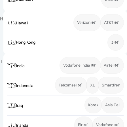
H
Verizon
AT&T
🇺🇸
Hawaii
🇭🇰
Hong Kong
3
I
Vodafone India
AirTel
🇮🇳
India
Telkomsel
XL
Smartfren
🇮🇩
Indonesia
Korek
Asia Cell
🇮🇶
Iraq
Eir
Vodafone
🇮🇪
Irlanda