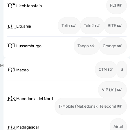
FL1
🇱🇮
Liechtenstein
Telia
Tele2
BITĖ
🇱🇹
Lituania
🇱🇺
Lussemburgo
Tango
Orange
M
CTM
3
🇲🇴
Macao
VIP (A1)
🇲🇰
Macedonia del Nord
T-Mobile (Makedonski Telecom)
Airtel
🇲🇬
Madagascar