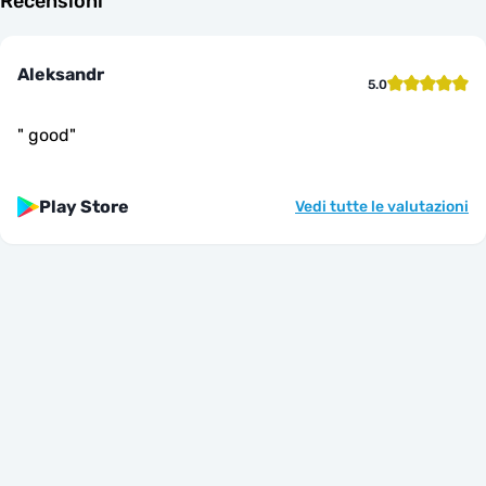
Recensioni
Aleksandr
5.0
"
good
"
Play Store
Vedi tutte le valutazioni