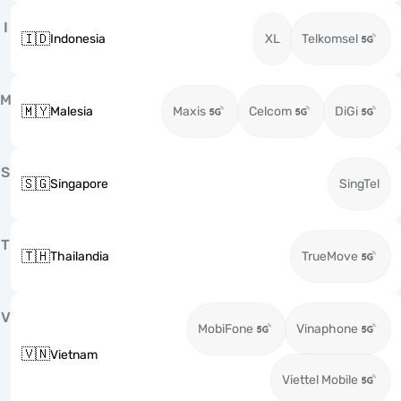
I
🇮🇩
Indonesia
XL
Telkomsel
M
🇲🇾
Malesia
Maxis
Celcom
DiGi
S
🇸🇬
Singapore
SingTel
T
🇹🇭
Thailandia
TrueMove
V
MobiFone
Vinaphone
🇻🇳
Vietnam
Viettel Mobile