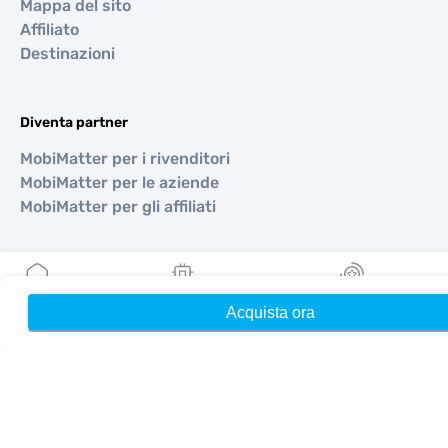
Mappa del sito
Affiliato
Destinazioni
Diventa partner
MobiMatter per i rivenditori
MobiMatter per le aziende
MobiMatter per gli affiliati
Regioni
eSIM per Europa
Acquista ora
Home
Le mie eSIM
Ricompense
eSIM per Asia
eSIM per Americhe
eSIM per Medio Oriente
eSIM per Oceania
eSIM per Africa