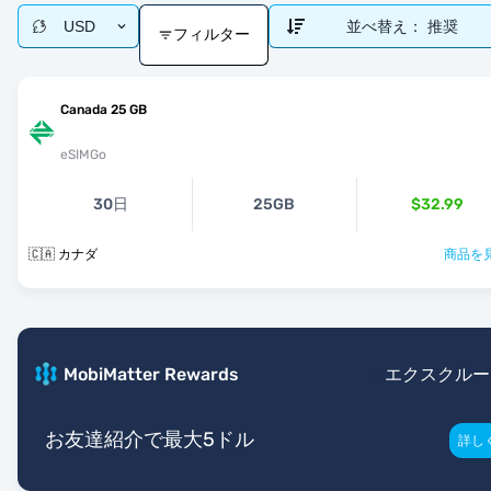
USD
並べ替え：
推奨
フィルター
Canada 25 GB
eSIMGo
30日
25GB
$32.99
🇨🇦 カナダ
商品を見
MobiMatter Rewards
エクスクルー
お友達紹介で最大5ドル
詳し