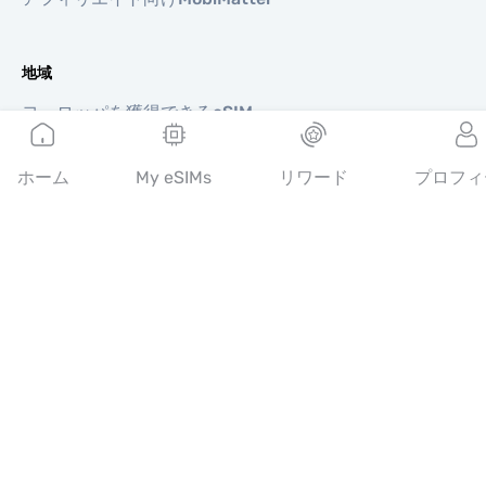
地域
ヨーロッパを獲得できるeSIM
アジアを獲得できるeSIM
北南米を獲得できるeSIM
ホーム
My eSIMs
リワード
プロフィ
中東を獲得できるeSIM
オセアニアを獲得できるeSIM
アフリカを獲得できるeSIM
国
米国を獲得できるeSIM
日本を獲得できるeSIM
カナダを獲得できるeSIM
スペインを獲得できるeSIM
イタリアを獲得できるeSIM