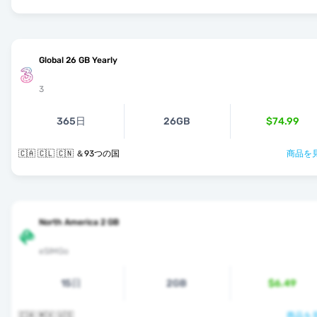
Global 26 GB Yearly
3
365日
26GB
$74.99
🇨🇦 🇨🇱 🇨🇳 ＆93つの国
商品を見
North America 2 GB
eSIMGo
15日
2GB
$6.49
🇨🇦 🇲🇽 🇺🇸
商品を見