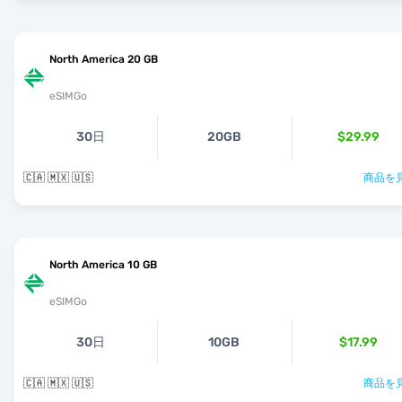
North America 20 GB
eSIMGo
30日
20GB
$29.99
🇨🇦 🇲🇽 🇺🇸
商品を見
North America 10 GB
eSIMGo
30日
10GB
$17.99
🇨🇦 🇲🇽 🇺🇸
商品を見