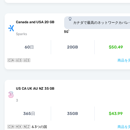
Canada and USA 20 GB
カナダで最高のネットワークカバレ
Sparks
60日
20GB
$50.49
🇨🇦 🇺🇸 🇺🇸
商品を見
US CA UK AU NZ 35 GB
3
365日
35GB
$43.99
🇨🇦 🇭🇰 🇳🇿 ＆3つの国
商品を見