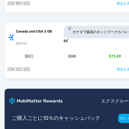
🇨🇦 🇲🇽 🇺🇸
商品を見
Canada and USA 3 GB
カナダで最高のネットワークカバレ
Sparks
30日
3GB
$11.49
🇨🇦 🇺🇸 🇺🇸
商品を見
MobiMatter Rewards
エクスクルー
ご購入ごとに10％のキャッシュバック
詳し