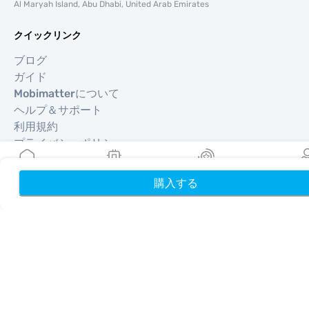
Al Maryah Island, Abu Dhabi, United Arab Emirates
クイックリンク
ブログ
ガイド
Mobimatterについて
ヘルプ＆サポート
利用規約
プライバシーポリシー
配送・返金ポリシー
サイトマップ
購入する
ホーム
My eSIMs
リワード
プロフ
アフィリエイト
旅行先
パートナーになる
リセラー向けMobiMatter
企業向けMobiMatter