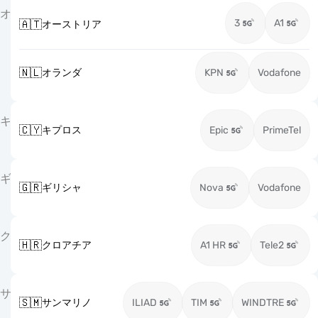
オ
3
A1
🇦🇹
オーストリア
🇳🇱
オランダ
KPN
Vodafone
キ
🇨🇾
キプロス
Epic
PrimeTel
ギ
🇬🇷
ギリシャ
Nova
Vodafone
ク
🇭🇷
クロアチア
A1 HR
Tele2
サ
🇸🇲
サンマリノ
ILIAD
TIM
WINDTRE