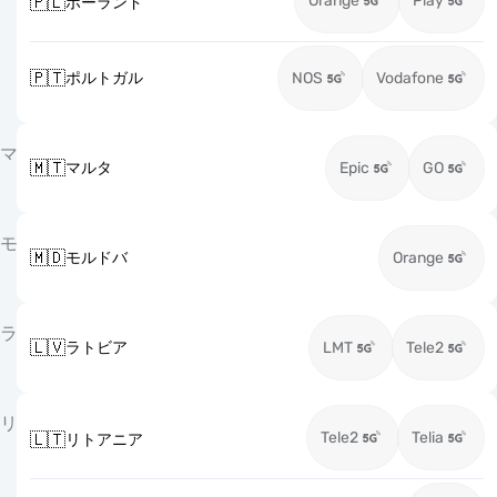
Orange
Play
🇵🇱
ポーランド
🇵🇹
ポルトガル
NOS
Vodafone
マ
🇲🇹
マルタ
Epic
GO
モ
🇲🇩
モルドバ
Orange
ラ
🇱🇻
ラトビア
LMT
Tele2
リ
Tele2
Telia
🇱🇹
リトアニア