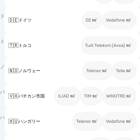
ド
🇩🇪
ドイツ
O2
Vodafone
ト
🇹🇷
トルコ
Turk Telekom (Avea)
ノ
🇳🇴
ノルウェー
Telenor
Telia
バ
🇻🇦
バチカン市国
ILIAD
TIM
WINDTRE
ハ
🇭🇺
ハンガリー
Telenor
Vodafone