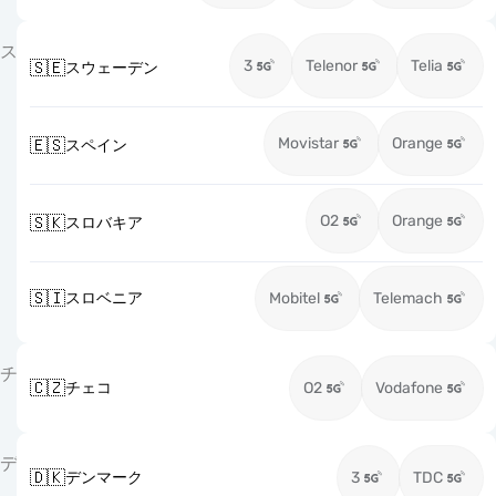
ス
3
Telenor
Telia
🇸🇪
スウェーデン
Movistar
Orange
🇪🇸
スペイン
O2
Orange
🇸🇰
スロバキア
🇸🇮
スロベニア
Mobitel
Telemach
チ
🇨🇿
チェコ
O2
Vodafone
デ
🇩🇰
デンマーク
3
TDC