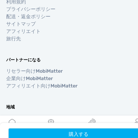
利用規約
プライバシーポリシー
配送・返金ポリシー
サイトマップ
アフィリエイト
旅行先
パートナーになる
リセラー向けMobiMatter
企業向けMobiMatter
アフィリエイト向けMobiMatter
地域
ヨーロッパを獲得できるeSIM
アジアを獲得できるeSIM
北南米を獲得できるeSIM
購入する
ホーム
My eSIMs
リワード
プロフ