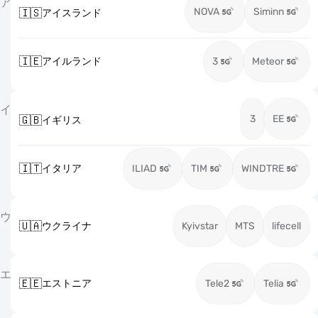
ア
NOVA
Siminn
🇮🇸
アイスランド
🇮🇪
アイルランド
3
Meteor
イ
3
EE
🇬🇧
イギリス
🇮🇹
イタリア
ILIAD
TIM
WINDTRE
ウ
🇺🇦
ウクライナ
Kyivstar
MTS
lifecell
エ
🇪🇪
エストニア
Tele2
Telia