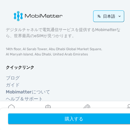
日本語
デジタルチャネルで電気通信サービスを提供するMobimatterな
ら、世界最高のeSIMが見つかります。
14th floor, Al Sarab Tower, Abu Dhabi Global Market Square,
Al Maryah Island, Abu Dhabi, United Arab Emirates
クイックリンク
ブログ
ガイド
Mobimatterについて
ヘルプ＆サポート
利用規約
プライバシーポリシー
購入する
ホーム
My eSIMs
リワード
プロフ
配送・返金ポリシー
サイトマップ