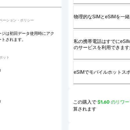
物理的なSIMとeSIMを
ベーション・ポリシー
ージは初回データ使用時にアク
ートされます。
私の携帯電話はすでにeSIM
のサービスを利用できます
ポット
り
eSIMでモバイルホット
この購入で
$1.60 のリ
り
算されます