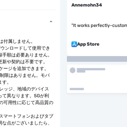
Annemohn34
"
It works perfectly-custom
号は付属しません。
App Store
ダウンロードして使用でき
録手順は必要ありません。
更新や契約は不要です。
ッケージを追加できます。
度制限はありません。モバ
ます。
バレッジ、地域のデバイス
って異なります。5Gが利
クの可用性に応じて高品質の
のスマートフォンおよびタブ
明な点がございましたら、