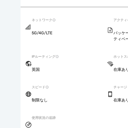
ネットワーク
アクティ
5G/4G/LTE
パッケ
ティベ
IPルーティング
ホットス
英国
在庫あ
スピード
チャージ
制限なし
在庫あ
使用状況の追跡