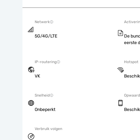
Netwerk
Activeri
5G/4G/LTE
De bund
eerste 
IP-routering
Hotspot
VK
Beschik
Snelheid
Opwaard
Onbeperkt
Beschik
Verbruik volgen