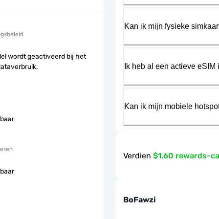
Kan ik mijn fysieke simkaa
ngsbeleid
el wordt geactiveerd bij het
Ik heb al een actieve eSIM i
dataverbruik.
Kan ik mijn mobiele hotspo
baar
eren
Verdien
$1.60 rewards-c
baar
BoFawzi