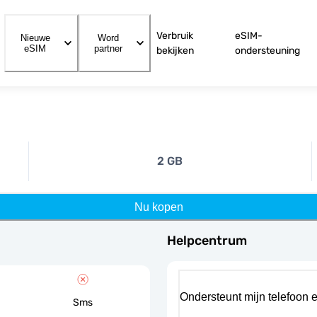
Verbruik
eSIM-
Nieuwe
Word
eSIM
partner
bekijken
ondersteuning
2 GB
Nu kopen
Helpcentrum
Ondersteunt mijn telefoon 
Sms