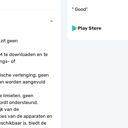
"
Good
"
Play Store
 zit geen 
 te downloaden en te 
ngs- of 
sche verlenging, geen 
kan worden aangevuld 
 limieten, geen 
ordt ondersteund.
k van de 
ties van de apparaten en 
schikbaar is, biedt de 