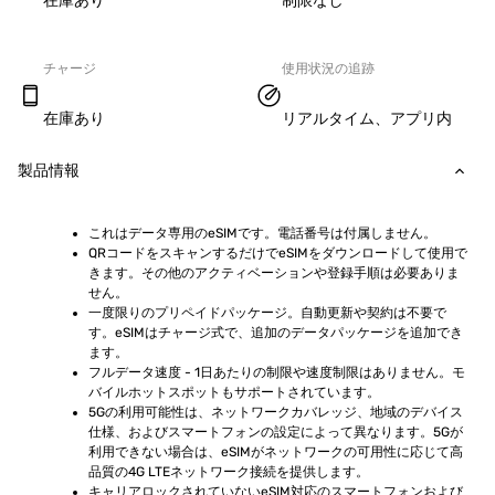
在庫あり
制限なし
チャージ
使用状況の追跡
在庫あり
リアルタイム、アプリ内
製品情報
これはデータ専用のeSIMです。電話番号は付属しません。
QRコードをスキャンするだけでeSIMをダウンロードして使用で
きます。その他のアクティベーションや登録手順は必要ありま
せん。
一度限りのプリペイドパッケージ。自動更新や契約は不要で
す。eSIMはチャージ式で、追加のデータパッケージを追加でき
ます。
フルデータ速度 - 1日あたりの制限や速度制限はありません。モ
バイルホットスポットもサポートされています。
5Gの利用可能性は、ネットワークカバレッジ、地域のデバイス
仕様、およびスマートフォンの設定によって異なります。5Gが
利用できない場合は、eSIMがネットワークの可用性に応じて高
品質の4G LTEネットワーク接続を提供します。
キャリアロックされていないeSIM対応のスマートフォンおよび