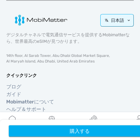
日本語
デジタルチャネルで電気通信サービスを提供するMobimatterな
ら、世界最高のeSIMが見つかります。
14th floor, Al Sarab Tower, Abu Dhabi Global Market Square,
Al Maryah Island, Abu Dhabi, United Arab Emirates
クイックリンク
ブログ
ガイド
Mobimatterについて
ヘルプ＆サポート
利用規約
プライバシーポリシー
購入する
ホーム
My eSIMs
リワード
プロフ
配送・返金ポリシー
サイトマップ