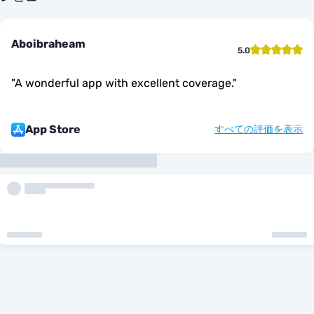
Aboibraheam
5.0
"
A wonderful app with excellent coverage.
"
App Store
すべての評価を表示