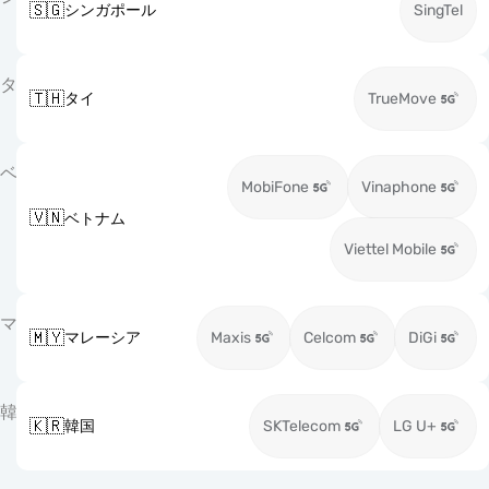
🇸🇬
シンガポール
SingTel
タ
🇹🇭
タイ
TrueMove
ベ
MobiFone
Vinaphone
🇻🇳
ベトナム
Viettel Mobile
マ
🇲🇾
マレーシア
Maxis
Celcom
DiGi
韓
🇰🇷
韓国
SKTelecom
LG U+