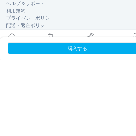
ヘルプ＆サポート
利用規約
プライバシーポリシー
配送・返金ポリシー
サイトマップ
アフィリエイト
旅行先
購入する
ホーム
My eSIMs
リワード
プロフ
パートナーになる
リセラー向けMobiMatter
企業向けMobiMatter
アフィリエイト向けMobiMatter
地域
ヨーロッパを獲得できるeSIM
アジアを獲得できるeSIM