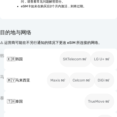
问，请查看常见问题解答部分。
eSIM卡如未在购买后2个月内激活，则将过期。
目的地与网络
⚠️ 运营商可能在不另行通知的情况下更改 eSIM 所连接的网络。
韩
🇰🇷
韩国
SKTelecom
LG U+
马
🇲🇾
马来西亚
Maxis
Celcom
DiGi
泰
🇹🇭
泰国
TrueMove