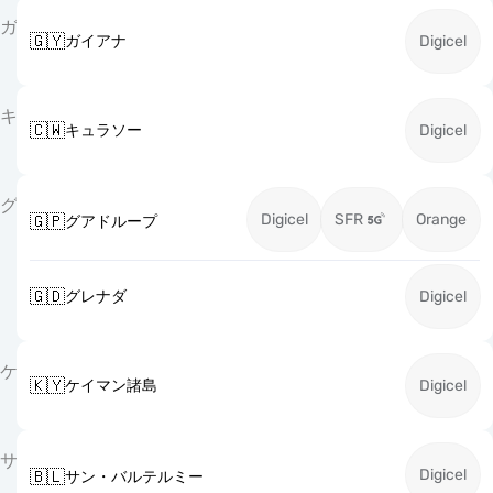
ガ
🇬🇾
ガイアナ
Digicel
キ
🇨🇼
キュラソー
Digicel
グ
Digicel
SFR
Orange
🇬🇵
グアドループ
🇬🇩
グレナダ
Digicel
ケ
🇰🇾
ケイマン諸島
Digicel
サ
Digicel
🇧🇱
サン・バルテルミー