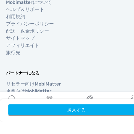
Mobimatterについて
ヘルプ＆サポート
利用規約
プライバシーポリシー
配送・返金ポリシー
サイトマップ
アフィリエイト
旅行先
パートナーになる
リセラー向けMobiMatter
企業向けMobiMatter
アフィリエイト向けMobiMatter
購入する
ホーム
My eSIMs
リワード
プロフ
地域
ヨーロッパを獲得できるeSIM