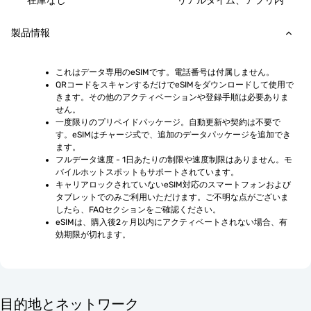
在庫なし
リアルタイム、アプリ内
製品情報
これはデータ専用のeSIMです。電話番号は付属しません。
QRコードをスキャンするだけでeSIMをダウンロードして使用で
きます。その他のアクティベーションや登録手順は必要ありま
せん。
一度限りのプリペイドパッケージ。自動更新や契約は不要で
す。eSIMはチャージ式で、追加のデータパッケージを追加でき
ます。
フルデータ速度 - 1日あたりの制限や速度制限はありません。モ
バイルホットスポットもサポートされています。
キャリアロックされていないeSIM対応のスマートフォンおよび
タブレットでのみご利用いただけます。ご不明な点がございま
したら、FAQセクションをご確認ください。
eSIMは、購入後2ヶ月以内にアクティベートされない場合、有
効期限が切れます。
目的地とネットワーク