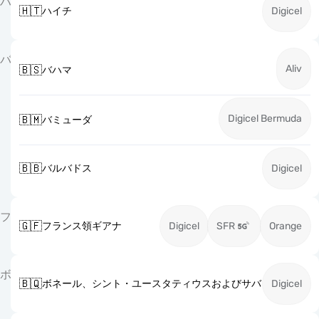
ハ
🇭🇹
ハイチ
Digicel
バ
Aliv
🇧🇸
バハマ
Digicel Bermuda
🇧🇲
バミューダ
🇧🇧
バルバドス
Digicel
フ
🇬🇫
フランス領ギアナ
Digicel
SFR
Orange
ボ
🇧🇶
ボネール、シント・ユースタティウスおよびサバ
Digicel