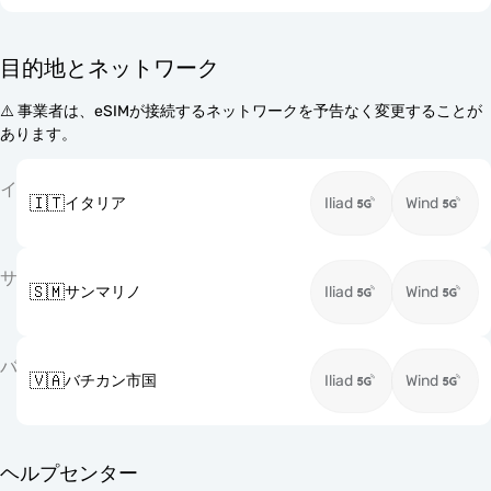
目的地とネットワーク
⚠️ 事業者は、eSIMが接続するネットワークを予告なく変更することが
あります。
イ
🇮🇹
イタリア
Iliad
Wind
サ
🇸🇲
サンマリノ
Iliad
Wind
バ
🇻🇦
バチカン市国
Iliad
Wind
ヘルプセンター