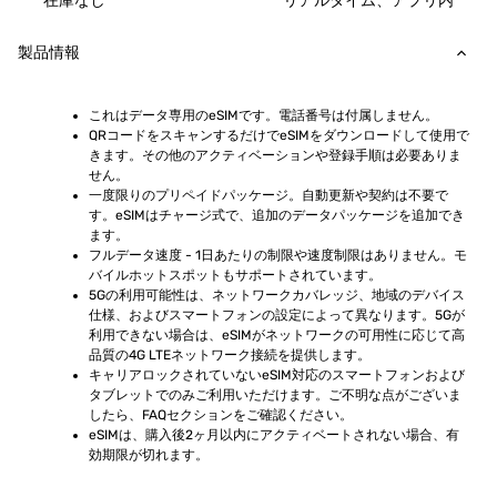
在庫なし
リアルタイム、アプリ内
製品情報
これはデータ専用のeSIMです。電話番号は付属しません。
QRコードをスキャンするだけでeSIMをダウンロードして使用で
きます。その他のアクティベーションや登録手順は必要ありま
せん。
一度限りのプリペイドパッケージ。自動更新や契約は不要で
す。eSIMはチャージ式で、追加のデータパッケージを追加でき
ます。
フルデータ速度 - 1日あたりの制限や速度制限はありません。モ
バイルホットスポットもサポートされています。
5Gの利用可能性は、ネットワークカバレッジ、地域のデバイス
仕様、およびスマートフォンの設定によって異なります。5Gが
利用できない場合は、eSIMがネットワークの可用性に応じて高
品質の4G LTEネットワーク接続を提供します。
キャリアロックされていないeSIM対応のスマートフォンおよび
タブレットでのみご利用いただけます。ご不明な点がございま
したら、FAQセクションをご確認ください。
eSIMは、購入後2ヶ月以内にアクティベートされない場合、有
効期限が切れます。