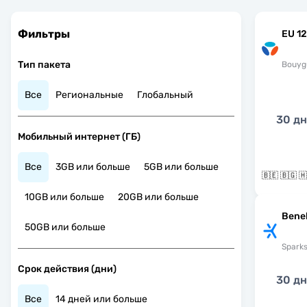
Фильтры
EU 12
Тип пакета
Bouyg
Все
Региональные
Глобальный
30 д
Мобильный интернет (ГБ)
Все
3GB или больше
5GB или больше
10GB или больше
20GB или больше
Bene
50GB или больше
Spark
Срок действия (дни)
30 д
Все
14 дней или больше