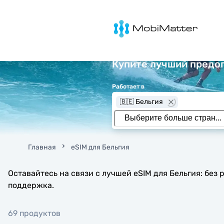
MobiMatter
Купите лучший предоп
Работает в
🇧🇪 Бельгия
Главная
eSIM для Бельгия
Оставайтесь на связи с лучшей eSIM для Бельгия: без
поддержка.
69 продуктов