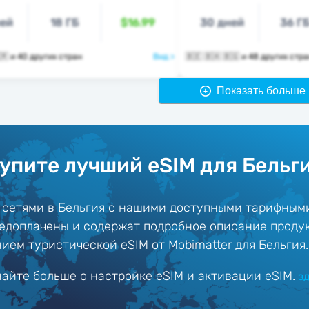
ней
18 ГБ
$16.99
30 дней
36 Г
🇧🇪 🇧🇬 🇭🇷 и 40 других стран
Вид >
🇧🇪 🇧🇦 🇧🇬 и 48 других стр
Показать больше 
упите лучший eSIM для Бельг
 сетями в Бельгия с нашими доступными тарифным
едоплачены и содержат подробное описание проду
ием туристической eSIM от Mobimatter для Бельгия.
найте больше о настройке eSIM и активации eSIM.
з