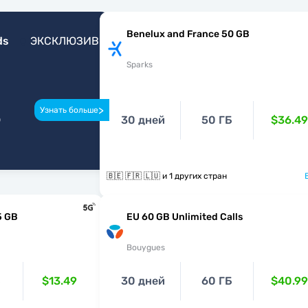
Benelux and France 50 GB
ds
ЭКСКЛЮЗИВ
Sparks
>
Узнать больше
о
30 дней
50 ГБ
$36.49
🇧🇪 🇫🇷 🇱🇺 и 1 других стран
5 GB
EU 60 GB Unlimited Calls
Bouygues
$13.49
30 дней
60 ГБ
$40.99