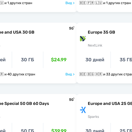
🇧🇪 🇫🇷 🇱🇺 и 1 других стран
Вид >
🇧🇪 🇫🇷 🇱🇺 и 1 других стран
pe and USA 30 GB
Europe 35 GB
s
NextLink
ней
30 ГБ
$24.99
30 дней
35 Г
🇧🇪 🇧🇬 🇭🇷 и 40 других стран
Вид >
🇧🇪 🇧🇬 🇭🇷 и 33 других стр
e Special 50 GB 60 Days
Europe and USA 25 G
s
Sparks
ней
50 ГБ
$39.99
30 дней
25 Г