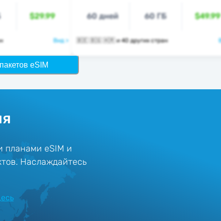
Б
$29.99
60 дней
60 ГБ
$49.99
ан
Вид >
🇧🇪 🇧🇬 🇭🇷 и 40 других стран
пакетов eSIM
ия
и планами eSIM и
ктов. Наслаждайтесь
десь