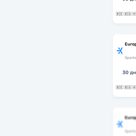
Europ
Spark
30 д
Euro
Spark