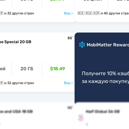
🇧🇪 🇧🇬 🇭🇷 и 32 других стран
Вид >
🇧🇪 🇧🇬 🇭🇷 и 40 других стр
e Special 20 GB
MobiMatter Rewar
s
ней
20 ГБ
$18.49
Получите 10% кэш
за каждую покупк
🇧🇪 🇧🇬 🇭🇷 и 32 других стран
Вид >
pe and USA 18 GB
Half Global 36 GB
s
3