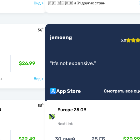
Вид >
🇧🇪 🇧🇬 🇭🇷 и 31 других стран
jemoeng
5.0
Б
$26.99
"
It's not expensive.
"
ан
Вид >
App Store
Смотреть все о
B
Europe 25 GB
NextLink
Б
$22.49
30 дней
25 ГБ
$20.99