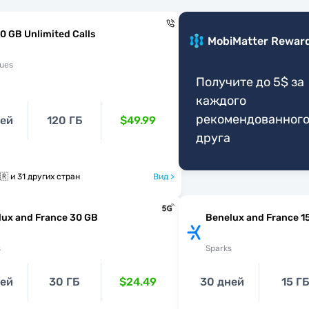
0 GB Unlimited Calls
MobiMatter Rewar
ues
Получите до 5$ за
каждого
рекомендованног
ней
120 ГБ
$49.99
друга
🇧🇪 🇧🇬 🇭🇷 и 31 других стран
Вид >
lux and France 30 GB
Benelux and France 1
s
Sparks
ней
30 ГБ
$24.49
30 дней
15 ГБ