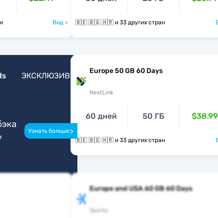
ан
Вид >
🇧🇪 🇧🇬 🇭🇷 и 33 других стран
Europe 50 GB 60 Days
ds
ЭКСКЛЮЗИВ
NextLink
60 дней
50 ГБ
$38.99
бэка
>
Узнать больше
у
🇧🇪 🇧🇬 🇭🇷 и 33 других стран
Europe and USA 60 GB 60 Days
Sparks