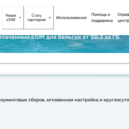
Помощь и
Спра
Новая
Стать
Использование
eSIM
партнером
поддержка
цент
лаченный eSIM для Бельгия от $0.3 за ГБ.
 роуминговых сборов, мгновенная настройка и круглосут