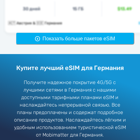
30 дней
15 ГБ
$13.49
🇦🇹 Австрия & 🇩🇪 Германия
Показать больше пакетов eSIM
Купите лучший eSIM для Германия
Получите надежное покрытие 4G/5G с
лучшими сетями в Германия с нашими
доступными тарифными планами eSIM и
наслаждайтесь непрерывной связью. Все
планы предоплачены и содержат подробное
описание продуктов. Наслаждайтесь лёгким и
удобным использованием туристической eSIM
от Mobimatter для Германия.