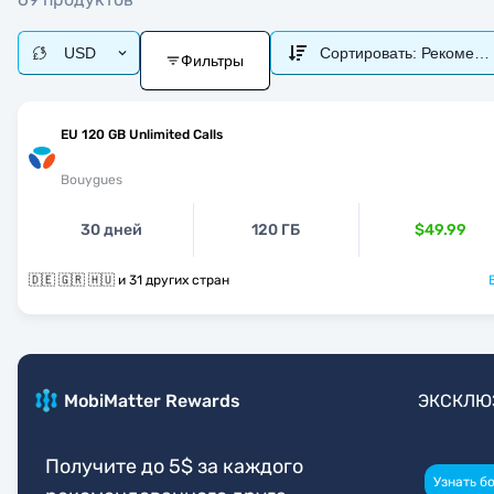
USD
Сортировать:
Рекоменд
Фильтры
EU 120 GB Unlimited Calls
Bouygues
30 дней
120 ГБ
$49.99
🇩🇪 🇬🇷 🇭🇺 и 31 других стран
MobiMatter Rewards
ЭКСКЛЮ
Получите до 5$ за каждого
Узнать б