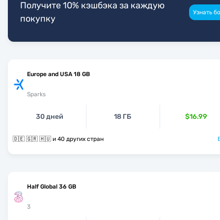
Получите 10% кэшбэка за каждую
Узнать б
покупку
Europe and USA 18 GB
Sparks
30 дней
18 ГБ
$16.99
🇩🇪 🇬🇷 🇭🇺 и 40 других стран
Half Global 36 GB
3