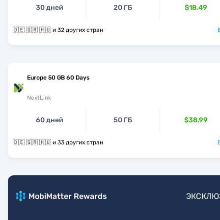
30 дней
20 ГБ
$18.49
🇩🇪 🇬🇷 🇭🇺 и 32 других стран
Europe 50 GB 60 Days
NextLink
60 дней
50 ГБ
$38.99
🇩🇪 🇬🇷 🇭🇺 и 33 других стран
MobiMatter Rewards
ЭКСКЛЮ