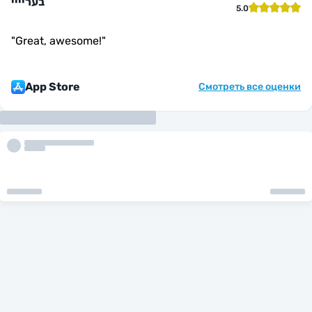
בעריייי
5.0
"
Great, awesome!
"
App Store
Смотреть все оценки