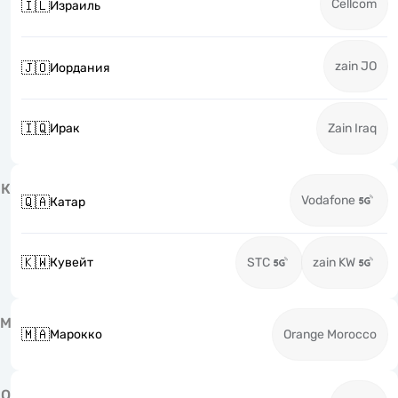
Cellcom
🇮🇱
Израиль
zain JO
🇯🇴
Иордания
🇮🇶
Ирак
Zain Iraq
К
Vodafone
🇶🇦
Катар
🇰🇼
Кувейт
STC
zain KW
М
🇲🇦
Марокко
Orange Morocco
О