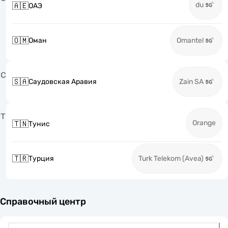
du
🇦🇪
ОАЭ
🇴🇲
Оман
Omantel
С
🇸🇦
Саудовская Аравия
Zain SA
Т
Orange
🇹🇳
Тунис
🇹🇷
Турция
Turk Telekom (Avea)
Справочный центр