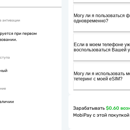
Могу ли я пользоваться ф
одновременно?
а активации
руется при первом
зовании.
Если в моем телефоне уже
воспользоваться Вашей у
оступа
пный
Могу ли я использовать м
тетеринг с моей eSIM?
ние
наличии
Зарабатывать
$0.60 воз
MobiPay с этой покупкой