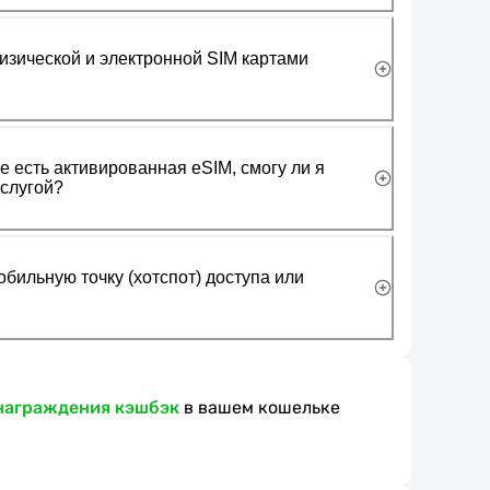
изической и электронной SIM картами
 есть активированная eSIM, смогу ли я
слугой?
обильную точку (хотспот) доступа или
награждения кэшбэк
в вашем кошельке