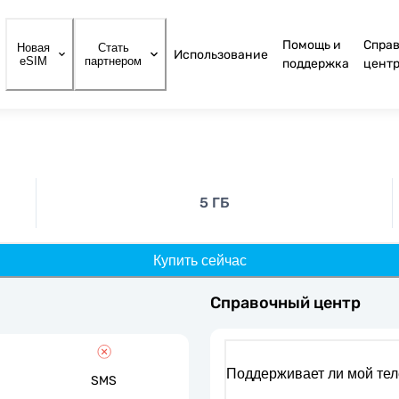
Помощь и
Спра
Новая
Стать
Использование
eSIM
партнером
поддержка
цент
5 ГБ
Купить сейчас
Справочный центр
Поддерживает ли мой те
SMS