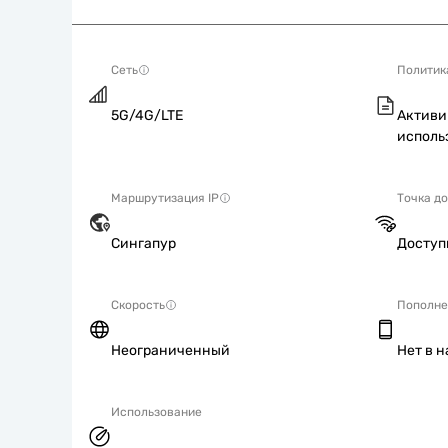
Сеть
Политик
5G/4G/LTE
Активи
исполь
Маршрутизация IP
Точка д
Сингапур
Досту
Скорость
Пополне
Неограниченный
Нет в 
Использование