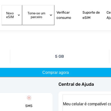
Verificar
Suporte de
Ce
Novo
Torne-se um
eSIM
parceiro
consumo
eSIM
Aj
5 GB
Comprar agora
Central de Ajuda
Meu celular é compatível 
SMS