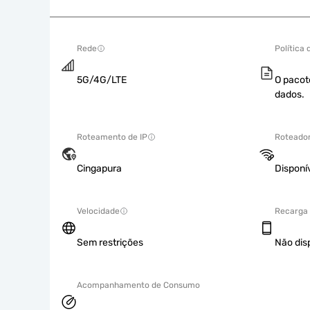
Rede
Política
5G/4G/LTE
O pacot
dados.
Roteamento de IP
Roteador
Cingapura
Disponí
Velocidade
Recarga
Sem restrições
Não dis
Acompanhamento de Consumo