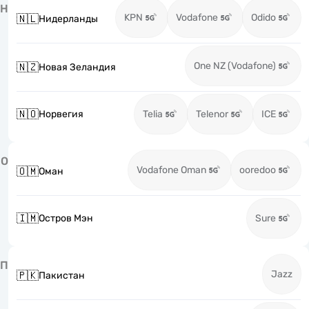
Н
KPN
Vodafone
Odido
🇳🇱
Нидерланды
One NZ (Vodafone)
🇳🇿
Новая Зеландия
🇳🇴
Норвегия
Telia
Telenor
ICE
О
Vodafone Oman
ooredoo
🇴🇲
Оман
🇮🇲
Остров Мэн
Sure
П
Jazz
🇵🇰
Пакистан