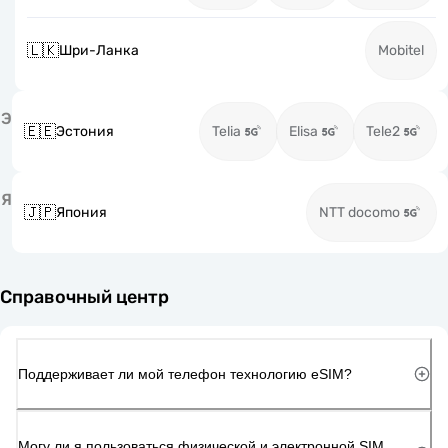
🇱🇰
Шри-Ланка
Mobitel
Э
🇪🇪
Эстония
Telia
Elisa
Tele2
Я
🇯🇵
Япония
NTT docomo
Справочный центр
Поддерживает ли мой телефон технологию eSIM?
Могу ли я пользоваться физической и электронной SIM