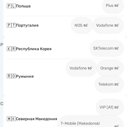
Plus
🇵🇱
Польша
🇵🇹
Португалия
NOS
Vodafone
Р
SKTelecom
🇰🇷
Республика Корея
Vodafone
Orange
🇷🇴
Румыния
Telekom
С
VIP (A1)
🇲🇰
Северная Македония
T-Mobile (Makedonski