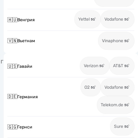
Yettel
Vodafone
🇭🇺
Венгрия
🇻🇳
Вьетнам
Vinaphone
Г
Verizon
AT&T
🇺🇸
Гавайи
O2
Vodafone
🇩🇪
Германия
Telekom.de
Sure
🇬🇬
Гернси