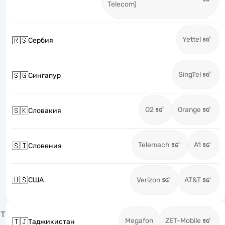
Telecom)
Yettel
🇷🇸
Сербия
SingTel
🇸🇬
Сингапур
O2
Orange
🇸🇰
Словакия
Telemach
A1
🇸🇮
Словения
🇺🇸
США
Verizon
AT&T
Т
Megafon
ZET-Mobile
🇹🇯
Таджикистан