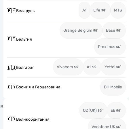
A1
Life
MTS
🇧🇾
Беларусь
Orange Belgium
Base
🇧🇪
Бельгия
Proximus
Vivacom
A1
Yettel
🇧🇬
Болгария
🇧🇦
Босния и Герцеговина
BH Mobile
В
O2 (UK)
EE
🇬🇧
Великобритания
Vodafone UK