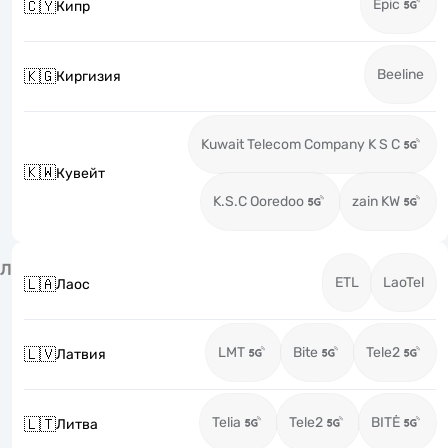
Epic
🇨🇾
Кипр
Beeline
🇰🇬
Киргизия
Kuwait Telecom Company K S C
🇰🇼
Кувейт
K.S.C Ooredoo
zain KW
Л
ETL
LaoTel
🇱🇦
Лаос
LMT
Bite
Tele2
🇱🇻
Латвия
Telia
Tele2
BITĖ
🇱🇹
Литва