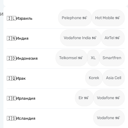
И
Pelephone
Hot Mobile
🇮🇱
Израиль
Vodafone India
AirTel
🇮🇳
Индия
Telkomsel
XL
Smartfren
🇮🇩
Индонезия
Korek
Asia Cell
🇮🇶
Ирак
Eir
Vodafone
🇮🇪
Ирландия
Vodafone
🇮🇸
Исландия