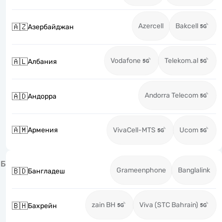
Azercell
Bakcell
🇦🇿
Азербайджан
Vodafone
Telekom.al
🇦🇱
Албания
Andorra Telecom
🇦🇩
Андорра
🇦🇲
Армения
VivaCell-MTS
Ucom
Б
Grameenphone
Banglalink
🇧🇩
Бангладеш
zain BH
Viva (STC Bahrain)
🇧🇭
Бахрейн