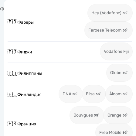
Ф
Hey (Vodafone)
🇫🇴
Фареры
Faroese Telecom
Vodafone Fiji
🇫🇯
Фиджи
Globe
🇵🇭
Филиппины
DNA
Elisa
Ålcom
🇫🇮
Финляндия
Bouygues
Orange
🇫🇷
Франция
Free Mobile