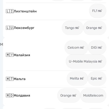
FL1
🇱🇮
Лихтенштейн
🇱🇺
Люксембург
Tango
Orange
М
Celcom
DiGi
🇲🇾
Малайзия
U-Mobile Malaysia
Melita
Epic
🇲🇹
Мальта
🇲🇩
Молдавия
Orange
Moldtelecom