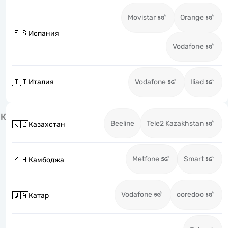
Movistar
Orange
🇪🇸
Испания
Vodafone
🇮🇹
Италия
Vodafone
Iliad
К
Beeline
Tele2 Kazakhstan
🇰🇿
Казахстан
Metfone
Smart
🇰🇭
Камбоджа
Vodafone
ooredoo
🇶🇦
Катар