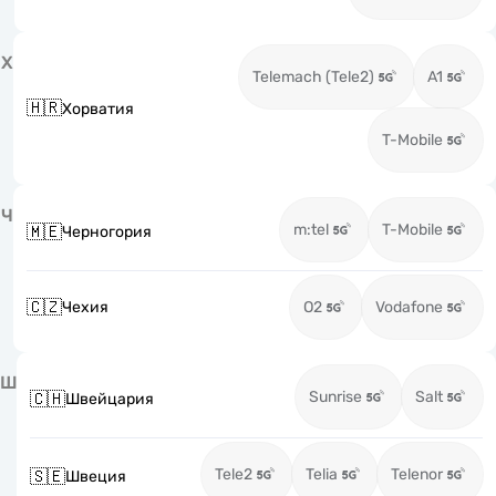
Х
Telemach (Tele2)
A1
🇭🇷
Хорватия
T-Mobile
Ч
m:tel
T-Mobile
🇲🇪
Черногория
🇨🇿
Чехия
O2
Vodafone
Ш
Sunrise
Salt
🇨🇭
Швейцария
Tele2
Telia
Telenor
🇸🇪
Швеция