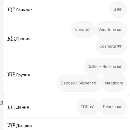
3
🇭🇰
Гонконг
Nova
Vodafone
🇬🇷
Греция
Cosmote
Cellfie / Beeline
🇬🇪
Грузия
Geocell / Silknet
Magticom
Д
TDC
Telenor
🇩🇰
Дания
🇯🇪
Джерси