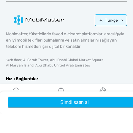
Türkçe
Mobimatter, tüketicilerin favori e-ticaret platformları aracılığıyla
en iyi mobil teklifleri bulmalarını ve satın almalarını sağlayan
telekom hizmetleri için dijital bir kanaldır
14th floor, Al Sarab Tower, Abu Dhabi Global Market Square,
Al Maryah Island, Abu Dhabi, United Arab Emirates
Hızlı Bağlantılar
Blog
Rehberler
Şimdi satın al
Ana Sayfa
eSIM'lerim
Ödüller
Hakkında
Yardım & Destek
Şartlar & koşullar
Gizlilik Politikası
Teslimat, iadeler politikası