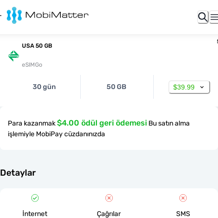
USA 50 GB
eSIMGo
30 gün
50 GB
$39.99
$4.00 ödül geri ödemesi
Para kazanmak
Bu satın alma
işlemiyle MobiPay cüzdanınızda
Detaylar
İnternet
Çağrılar
SMS