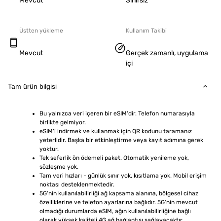
Mevcut
Sınırsız
Üstten yükleme
Kullanım Takibi
Mevcut
Gerçek zamanlı, uygulama
içi
Tam ürün bilgisi
Bu yalnızca veri içeren bir eSIM'dir. Telefon numarasıyla 
birlikte gelmiyor.
eSIM'i indirmek ve kullanmak için QR kodunu taramanız 
yeterlidir. Başka bir etkinleştirme veya kayıt adımına gerek 
yoktur.
Tek seferlik ön ödemeli paket. Otomatik yenileme yok, 
sözleşme yok.
Tam veri hızları - günlük sınır yok, kısıtlama yok. Mobil erişim 
noktası desteklenmektedir.
5G'nin kullanılabilirliği ağ kapsama alanına, bölgesel cihaz 
özelliklerine ve telefon ayarlarına bağlıdır. 5G'nin mevcut 
olmadığı durumlarda eSIM, ağın kullanılabilirliğine bağlı 
olarak yüksek kaliteli 4G ağ bağlantısı sağlayacaktır.