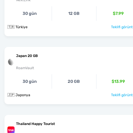
30 gün
12 GB
$7.99
🇹🇷 Türkiye
Teklifi görünt
Japan 20 GB
RoamVault
30 gün
20 GB
$13.99
🇯🇵 Japonya
Teklifi görünt
Thailand Happy Tourist