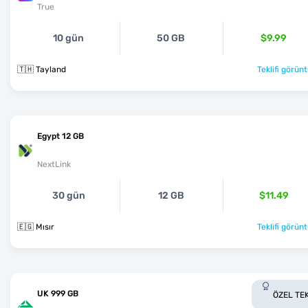
True
10 gün
50 GB
$9.99
🇹🇭 Tayland
Teklifi görünt
Egypt 12 GB
NextLink
30 gün
12 GB
$11.49
🇪🇬 Mısır
Teklifi görünt
UK 999 GB
ÖZEL TEK