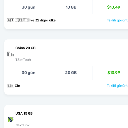
30 gün
10 GB
$10.49
🇦🇹 🇧🇪 🇧🇬 ve 32 diğer ülke
Teklifi görünt
China 20 GB
TSimTech
30 gün
20 GB
$13.99
🇨🇳 Çin
Teklifi görünt
USA 15 GB
NextLink