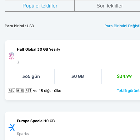
Popüler teklifler
Son teklifler
Para birimi : USD
Para Birimini Değişti
Half Global 30 GB Yearly
3
365 gün
30 GB
$34.99
🇦🇱 🇦🇲 🇦🇹 ve 48 diğer ülke
Teklifi görünt
Europe Special 10 GB
Sparks