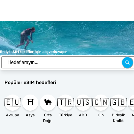
En iyi eSIM teklifleri için alışveriş yapın
Popüler eSIM hedefleri
🇪🇺
⛩️
🐪
🇹🇷
🇺🇸
🇨🇳
🇬🇧

Avrupa
Asya
Orta
Türkiye
ABD
Çin
Birleşik
M
Doğu
Krallık