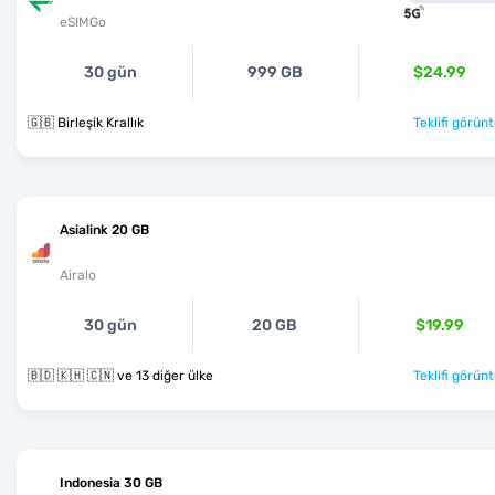
eSIMGo
30 gün
999 GB
$24.99
🇬🇧 Birleşik Krallık
Teklifi görünt
Asialink 20 GB
Airalo
30 gün
20 GB
$19.99
🇧🇩 🇰🇭 🇨🇳 ve 13 diğer ülke
Teklifi görünt
Indonesia 30 GB