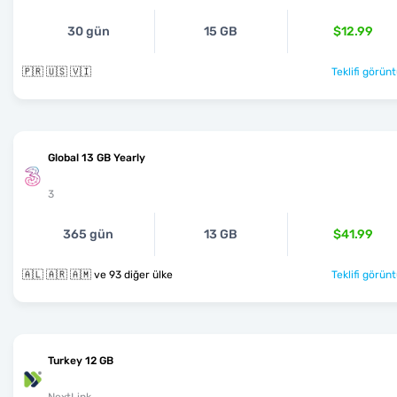
30 gün
15 GB
$12.99
🇵🇷 🇺🇸 🇻🇮
Teklifi görünt
Global 13 GB Yearly
3
365 gün
13 GB
$41.99
🇦🇱 🇦🇷 🇦🇲 ve 93 diğer ülke
Teklifi görünt
Turkey 12 GB
NextLink