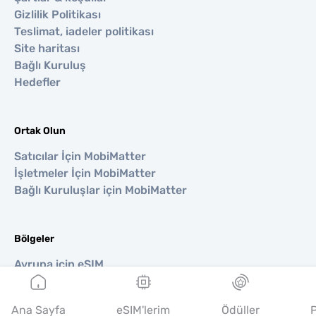
Gizlilik Politikası
Teslimat, iadeler politikası
Site haritası
Bağlı Kuruluş
Hedefler
Ortak Olun
Satıcılar İçin MobiMatter
İşletmeler İçin MobiMatter
Bağlı Kuruluşlar için MobiMatter
Bölgeler
Avrupa için eSIM
Asya için eSIM
Amerika için eSIM
Ana Sayfa
eSIM'lerim
Ödüller
P
Orta Doğu için eSIM