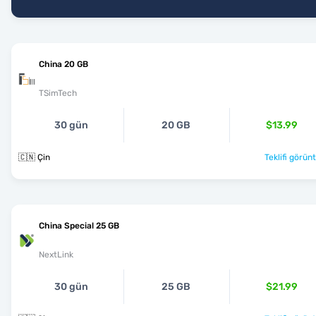
China 20 GB
TSimTech
30 gün
20 GB
$13.99
🇨🇳 Çin
Teklifi görünt
China Special 25 GB
NextLink
30 gün
25 GB
$21.99