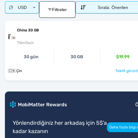
USD
Sırala:
Önerilen
Filtreler
China 30 GB
TSimTech
30 gün
30 GB
$19.99
🇨🇳 Çin
Teklifi görünt
MobiMatter Rewards
Yönlendirdiğiniz her arkadaş için 5$'a
Daha fazla bilgi 
kadar kazanın