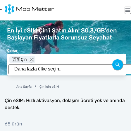
En İyi eSIM Çin'i Satın Alın: $0.3/GB'den
Başlayan Fiyatlarla Sorunsuz Seyahat
Çalışır
🇨🇳 Çin
Ana Sayfa
Çin için eSIM
Çin eSIM: Hızlı aktivasyon, dolaşım ücreti yok ve anında
destek.
65 ürün