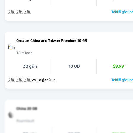
🇨🇳 🇯🇵 🇰🇷
Teklifi görünt
Greater China and Taiwan Premium 10 GB
TSimTech
30 gün
10 GB
$9.99
🇨🇳 🇭🇰 🇲🇴 ve 1 diğer ülke
Teklifi görünt
China 20 GB
RoamVault