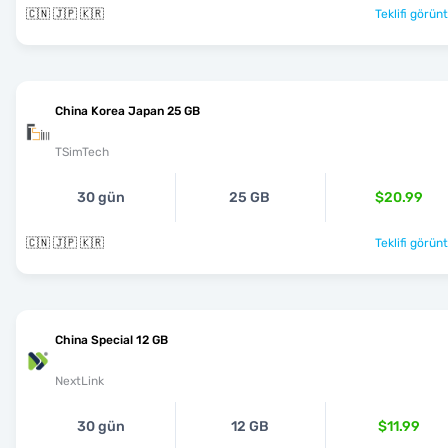
🇨🇳 🇯🇵 🇰🇷
Teklifi görünt
China Korea Japan 25 GB
TSimTech
30 gün
25 GB
$20.99
🇨🇳 🇯🇵 🇰🇷
Teklifi görünt
China Special 12 GB
NextLink
30 gün
12 GB
$11.99