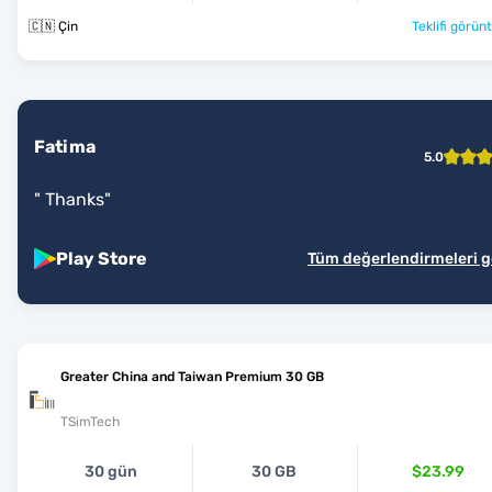
🇨🇳 Çin
Teklifi görünt
Fatima
5.0
"
Thanks
"
Play Store
Tüm değerlendirmeleri 
Greater China and Taiwan Premium 30 GB
TSimTech
30 gün
30 GB
$23.99