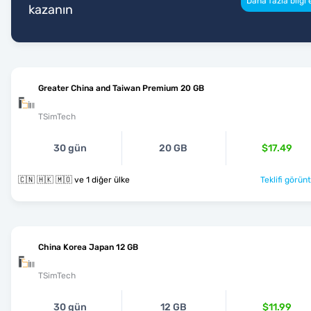
Daha fazla bilgi 
kazanın
Greater China and Taiwan Premium 20 GB
TSimTech
30 gün
20 GB
$17.49
🇨🇳 🇭🇰 🇲🇴 ve 1 diğer ülke
Teklifi görünt
China Korea Japan 12 GB
TSimTech
30 gün
12 GB
$11.99