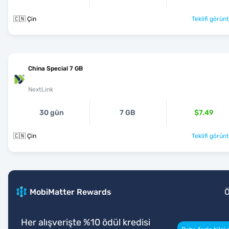
🇨🇳 Çin
Teklifi görünt
China Special 7 GB
NextLink
30 gün
7 GB
$7.49
🇨🇳 Çin
Teklifi görünt
MobiMatter Rewards
Her alışverişte %10 ödül kredisi