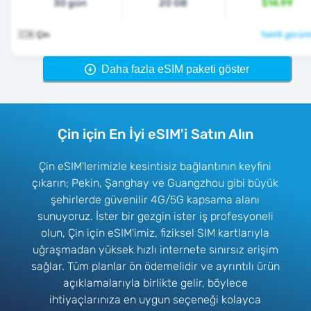
30 gün
20 GB
$14.99
🇨🇳 Çin
Teklifi görünt
Daha fazla eSIM paketi göster
Çin için En İyi eSIM'i Satın Alın
Çin eSIM'lerimizle kesintisiz bağlantının keyfini
çıkarın; Pekin, Şanghay ve Guangzhou gibi büyük
şehirlerde güvenilir 4G/5G kapsama alanı
sunuyoruz. İster bir gezgin ister iş profesyoneli
olun, Çin için eSIM'imiz, fiziksel SIM kartlarıyla
uğraşmadan yüksek hızlı internete sınırsız erişim
sağlar. Tüm planlar ön ödemelidir ve ayrıntılı ürün
açıklamalarıyla birlikte gelir, böylece
ihtiyaçlarınıza en uygun seçeneği kolayca