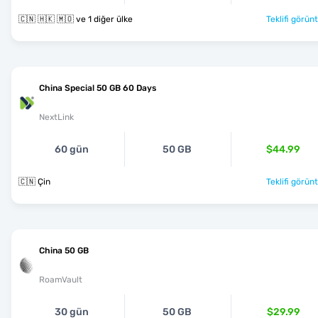
🇨🇳 🇭🇰 🇲🇴 ve 1 diğer ülke
Teklifi görünt
China Special 50 GB 60 Days
NextLink
60 gün
50 GB
$44.99
🇨🇳 Çin
Teklifi görünt
China 50 GB
RoamVault
30 gün
50 GB
$29.99