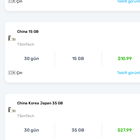
🇨🇳 Çin
Teklifi görünt
China 15 GB
TSimTech
30 gün
15 GB
$10.99
🇨🇳 Çin
Teklifi görünt
China Korea Japan 35 GB
TSimTech
30 gün
35 GB
$27.99