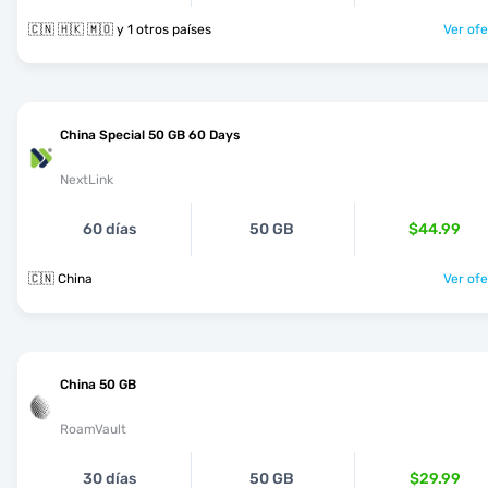
🇨🇳 🇭🇰 🇲🇴 y 1 otros países
Ver ofe
China Special 50 GB 60 Days
NextLink
60 días
50 GB
$44.99
🇨🇳 China
Ver ofe
China 50 GB
RoamVault
30 días
50 GB
$29.99