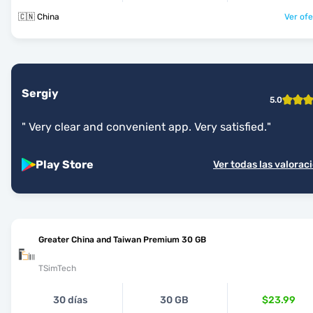
🇨🇳 China
Ver ofe
Sergiy
5.0
"
Very clear and convenient app. Very satisfied.
"
Play Store
Ver todas las valorac
Greater China and Taiwan Premium 30 GB
TSimTech
30 días
30 GB
$23.99