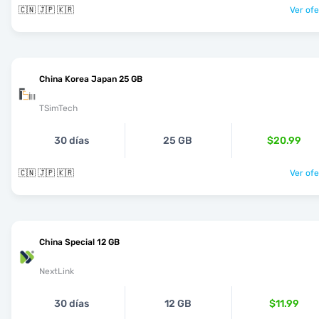
🇨🇳 🇯🇵 🇰🇷
Ver ofe
China Korea Japan 25 GB
TSimTech
30 días
25 GB
$20.99
🇨🇳 🇯🇵 🇰🇷
Ver ofe
China Special 12 GB
NextLink
30 días
12 GB
$11.99