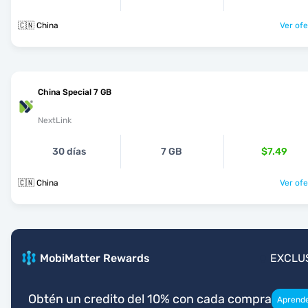
🇨🇳 China
Ver ofe
China Special 7 GB
NextLink
30 días
7 GB
$7.49
🇨🇳 China
Ver ofe
MobiMatter Rewards
EXCLU
Obtén un credito del 10% con cada compra
Aprend