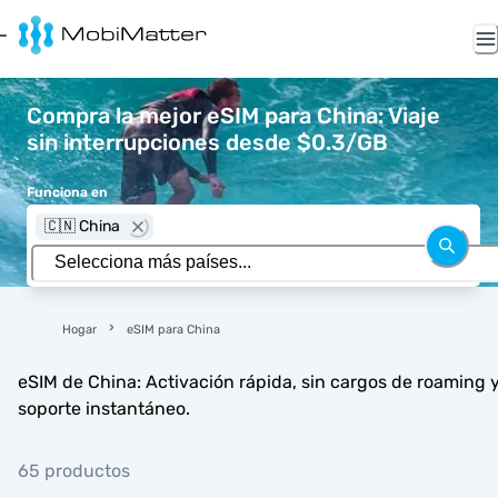
Compra la mejor eSIM para China: Viaje
sin interrupciones desde $0.3/GB
Funciona en
🇨🇳 China
Hogar
eSIM para China
eSIM de China: Activación rápida, sin cargos de roaming 
soporte instantáneo.
65 productos