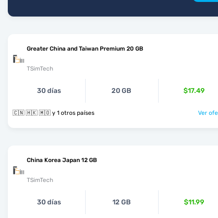
Greater China and Taiwan Premium 20 GB
TSimTech
30 días
20 GB
$17.49
🇨🇳 🇭🇰 🇲🇴 y 1 otros países
Ver ofe
China Korea Japan 12 GB
TSimTech
30 días
12 GB
$11.99