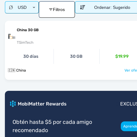
USD
Ordenar:
Sugerido
Filtros
China 30 GB
TSimTech
30 días
30 GB
$19.99
🇨🇳 China
Ver ofe
MobiMatter Rewards
EXCLU
Obtén hasta $5 por cada amigo
Aprend
recomendado