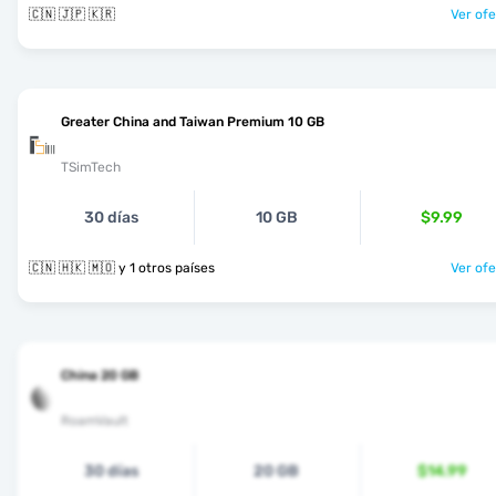
🇨🇳 🇯🇵 🇰🇷
Ver ofe
Greater China and Taiwan Premium 10 GB
TSimTech
30 días
10 GB
$9.99
🇨🇳 🇭🇰 🇲🇴 y 1 otros países
Ver ofe
China 20 GB
RoamVault
30 días
20 GB
$14.99