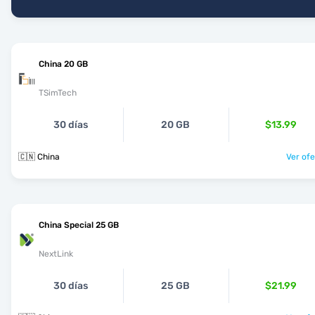
China 20 GB
TSimTech
30 días
20 GB
$13.99
🇨🇳 China
Ver ofe
China Special 25 GB
NextLink
30 días
25 GB
$21.99