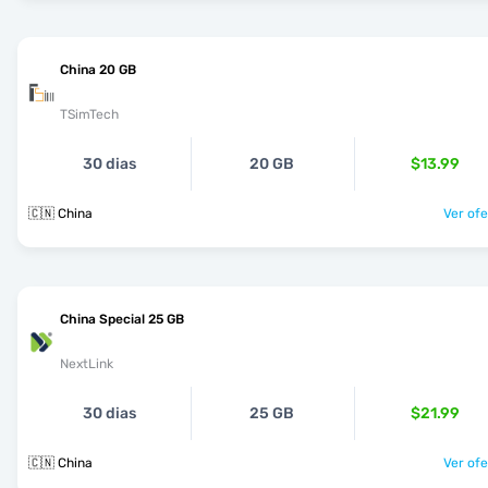
China 20 GB
TSimTech
30 dias
20 GB
$13.99
🇨🇳 China
Ver ofe
China Special 25 GB
NextLink
30 dias
25 GB
$21.99
🇨🇳 China
Ver ofe