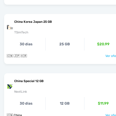
China Korea Japan 25 GB
TSimTech
30 dias
25 GB
$20.99
🇨🇳 🇯🇵 🇰🇷
Ver ofe
China Special 12 GB
NextLink
30 dias
12 GB
$11.99
🇨🇳 China
Ver ofe