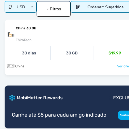
USD
Ordenar:
Sugeridos
Filtros
China 30 GB
TSimTech
30 dias
30 GB
$19.99
🇨🇳 China
Ver ofe
MobiMatter Rewards
EXCLU
Ganhe até $5 para cada amigo indicado
Saiba