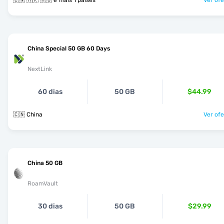
🇨🇳 🇭🇰 🇲🇴 e mais 1 países
Ver ofe
China Special 50 GB 60 Days
NextLink
60 dias
50 GB
$44.99
🇨🇳 China
Ver ofe
China 50 GB
RoamVault
30 dias
50 GB
$29.99