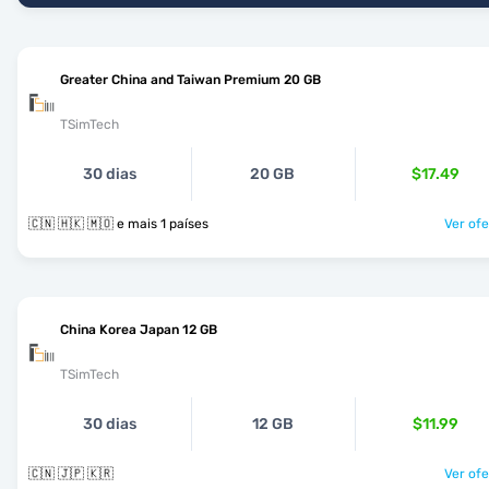
Greater China and Taiwan Premium 20 GB
TSimTech
30 dias
20 GB
$17.49
🇨🇳 🇭🇰 🇲🇴 e mais 1 países
Ver ofe
China Korea Japan 12 GB
TSimTech
30 dias
12 GB
$11.99
🇨🇳 🇯🇵 🇰🇷
Ver ofe