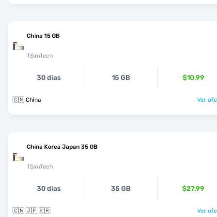
China 15 GB
TSimTech
30 dias
15 GB
$10.99
🇨🇳 China
Ver ofe
China Korea Japan 35 GB
TSimTech
30 dias
35 GB
$27.99
🇨🇳 🇯🇵 🇰🇷
Ver ofe