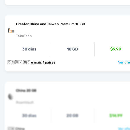
Greater China and Taiwan Premium 10 GB
TSimTech
30 dias
10 GB
$9.99
🇨🇳 🇭🇰 🇲🇴 e mais 1 países
Ver ofe
China 20 GB
RoamVault
30 dias
20 GB
$14.99
🇨🇳 China
Ver ofe