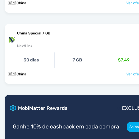
🇨🇳 China
Ver ofe
China Special 7 GB
NextLink
30 dias
7 GB
$7.49
🇨🇳 China
Ver ofe
MobiMatter Rewards
EXCLU
Ganhe 10% de cashback em cada compra
Saiba