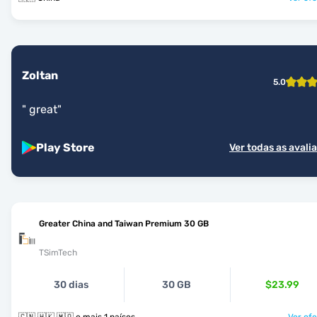
Zoltan
5.0
"
great
"
Play Store
Ver todas as avali
Greater China and Taiwan Premium 30 GB
TSimTech
30 dias
30 GB
$23.99