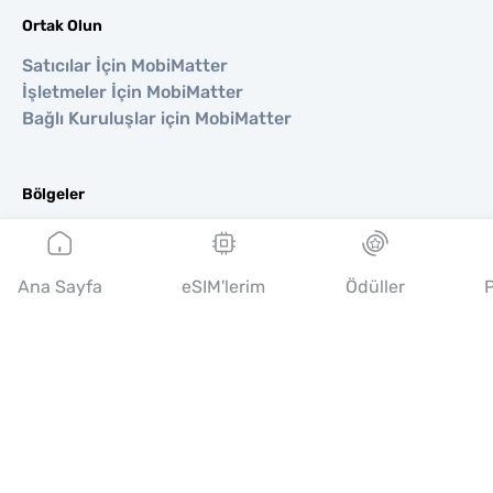
Ortak Olun
Satıcılar İçin MobiMatter
İşletmeler İçin MobiMatter
Bağlı Kuruluşlar için MobiMatter
Bölgeler
Avrupa için eSIM
Asya için eSIM
Ana Sayfa
Amerika için eSIM
eSIM'lerim
Ödüller
P
Orta Doğu için eSIM
Okyanusya için eSIM
Afrika için eSIM
Ülkeler
Amerika Birleşik Devletleri için eSIM