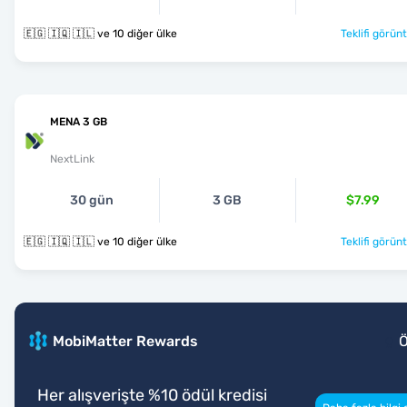
🇪🇬 🇮🇶 🇮🇱 ve 10 diğer ülke
Teklifi görünt
MENA 3 GB
NextLink
30 gün
3 GB
$7.99
🇪🇬 🇮🇶 🇮🇱 ve 10 diğer ülke
Teklifi görünt
MobiMatter Rewards
Her alışverişte %10 ödül kredisi