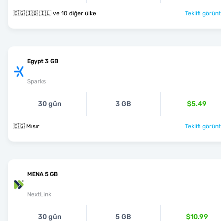
🇪🇬 🇮🇶 🇮🇱 ve 10 diğer ülke
Teklifi görünt
Egypt 3 GB
Sparks
30 gün
3 GB
$5.49
🇪🇬 Mısır
Teklifi görünt
MENA 5 GB
NextLink
30 gün
5 GB
$10.99