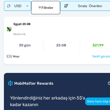
USD
Sırala:
Önerilen
Filtreler
Egypt 25 GB
NextLink
30 gün
25 GB
$21.99
🇪🇬 Mısır
Teklifi görünt
MobiMatter Rewards
Yönlendirdiğiniz her arkadaş için 5$'a
Daha fazla bilgi 
kadar kazanın