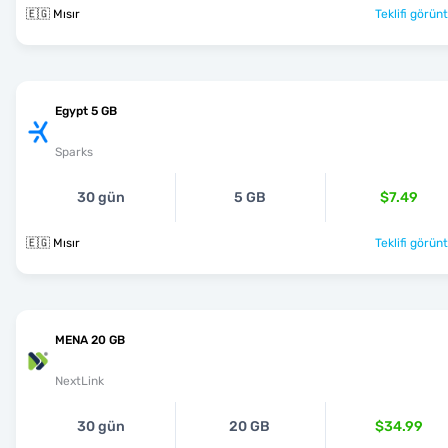
🇪🇬 Mısır
Teklifi görünt
Egypt 5 GB
Sparks
30 gün
5 GB
$7.49
🇪🇬 Mısır
Teklifi görünt
MENA 20 GB
NextLink
30 gün
20 GB
$34.99