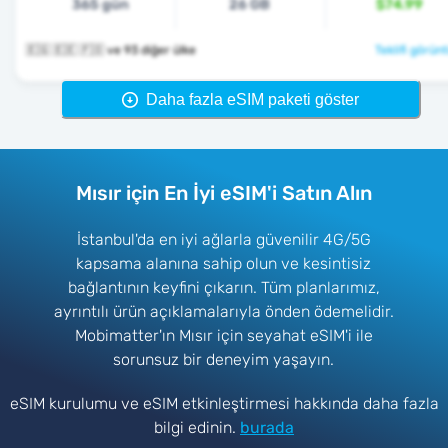
365 gün
26 GB
$74.99
🇪🇬 🇪🇪 🇫🇴 ve 93 diğer ülke
Teklifi görünt
Daha fazla eSIM paketi göster
Mısır için En İyi eSIM'i Satın Alın
İstanbul'da en iyi ağlarla güvenilir 4G/5G
kapsama alanına sahip olun ve kesintisiz
bağlantının keyfini çıkarın. Tüm planlarımız,
ayrıntılı ürün açıklamalarıyla önden ödemelidir.
Mobimatter'ın Mısır için seyahat eSIM'i ile
sorunsuz bir deneyim yaşayın.
eSIM kurulumu ve eSIM etkinleştirmesi hakkında daha fazla
bilgi edinin.
burada