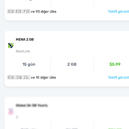
🇪🇬 🇪🇪 🇫🇴 ve 93 diğer ülke
Teklifi görünt
MENA 2 GB
NextLink
15 gün
2 GB
$5.99
🇪🇬 🇮🇶 🇮🇱 ve 10 diğer ülke
Teklifi görünt
Global 26 GB Yearly
3