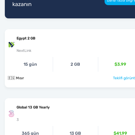
Daha fazla bilgi 
kazanın
Egypt 2 GB
NextLink
15 gün
2 GB
$3.99
🇪🇬 Mısır
Teklifi görünt
Global 13 GB Yearly
3
365 gün
13 GB
$41.99