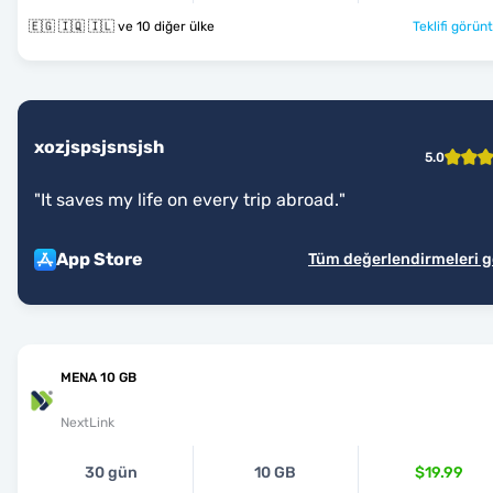
🇪🇬 🇮🇶 🇮🇱 ve 10 diğer ülke
Teklifi görünt
xozjspsjsnsjsh
5.0
"
It saves my life on every trip abroad.
"
App Store
Tüm değerlendirmeleri 
MENA 10 GB
NextLink
30 gün
10 GB
$19.99