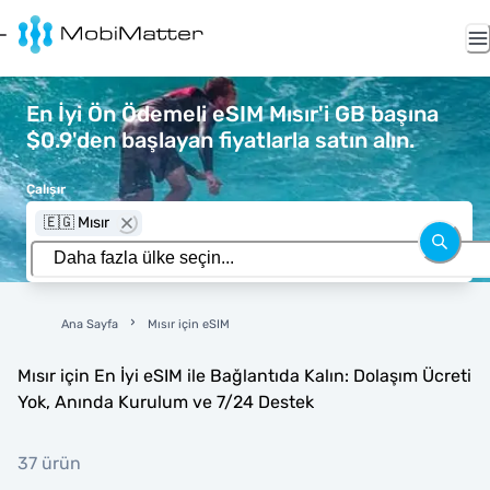
En İyi Ön Ödemeli eSIM Mısır'i GB başına
$0.9'den başlayan fiyatlarla satın alın.
Çalışır
🇪🇬 Mısır
Ana Sayfa
Mısır için eSIM
Mısır için En İyi eSIM ile Bağlantıda Kalın: Dolaşım Ücreti
Yok, Anında Kurulum ve 7/24 Destek
37 ürün