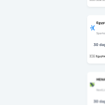
Egyp
Spark
30 da
🇪🇬 Egypt
MENA
NextLi
30 da