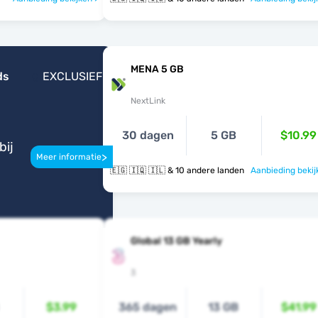
MENA 5 GB
ds
EXCLUSIEF
NextLink
30 dagen
5 GB
$10.99
bij
>
Meer informatie
🇪🇬 🇮🇶 🇮🇱 & 10 andere landen
Aanbieding bekij
Global 13 GB Yearly
3
$3.99
365 dagen
13 GB
$41.99