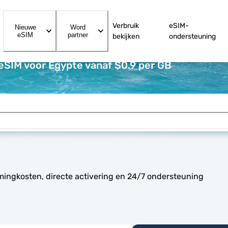
Verbruik
eSIM-
Nieuwe
Word
eSIM
partner
bekijken
ondersteuning
eSIM voor Egypte vanaf $0.9 per GB
mingkosten, directe activering en 24/7 ondersteuning