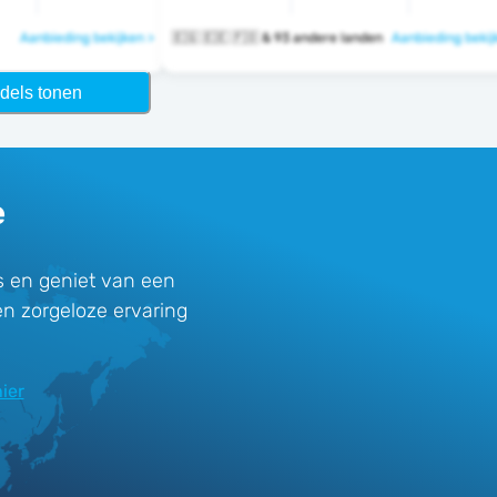
Aanbieding bekijken >
🇪🇬 🇪🇪 🇫🇴 & 93 andere landen
Aanbieding bekij
dels tonen
e
 en geniet van een
en zorgeloze ervaring
ier