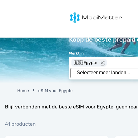
MobiMatter
Koop de beste prepaid 
Werkt in
🇪🇬 Egypte
Home
eSIM voor Egypte
Blijf verbonden met de beste eSIM voor Egypte: geen roa
41 producten