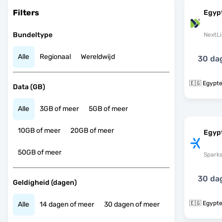
Filters
Egyp
Bundeltype
NextLi
Alle
Regionaal
Wereldwijd
30 da
🇪🇬 Egypt
Data (GB)
Alle
3GB of meer
5GB of meer
10GB of meer
20GB of meer
Egyp
50GB of meer
Spark
30 da
Geldigheid (dagen)
🇪🇬 Egypt
Alle
14 dagen of meer
30 dagen of meer