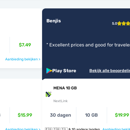
Benjis
5.0
$7.49
"
Excellent prices and good for travele
Aanbieding bekijken >
Play Store
Bekijk alle beoordel
MENA 10 GB
NextLink
B
$15.99
30 dagen
10 GB
$19.99
Aanbieding bekijken >
🇪🇬 🇮🇶 🇮🇱 & 10 andere landen
Aanbieding bekij