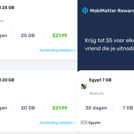
t 25 GB
MobiMatter Rewar
nk
gen
25 GB
$21.99
Krijg tot $5 voor elk
vriend die je uitnod
e
Aanbieding bekijken >
t 20 GB
Egypt 7 GB
s
NextLink
gen
20 GB
$21.99
30 dagen
7 GB
e
Aanbieding bekijken >
🇪🇬 Egypte