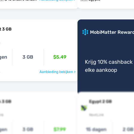
t 3 GB
MobiMatter Rewar
s
gen
3 GB
$5.49
Krijg 10% cashback 
elke aankoop
e
Aanbieding bekijken >
 3 GB
Egypt 2 GB
nk
NextLink
gen
3 GB
$7.99
15 dagen
2 GB