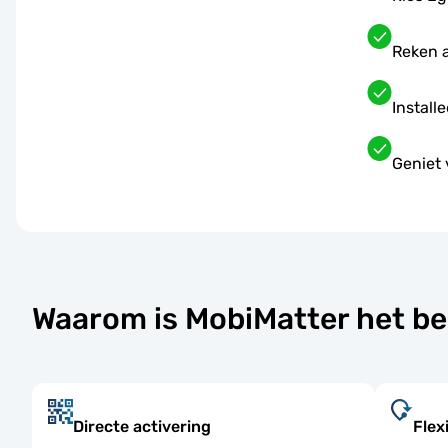
Reken a
Install
Geniet 
Waarom is MobiMatter het be
Directe activering
Flex