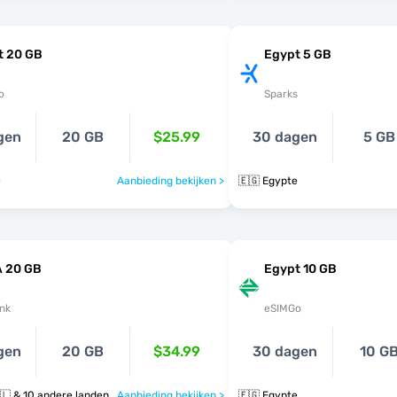
t 20 GB
Egypt 5 GB
o
Sparks
gen
20 GB
$25.99
30 dagen
5 GB
e
Aanbieding bekijken >
🇪🇬 Egypte
 20 GB
Egypt 10 GB
nk
eSIMGo
gen
20 GB
$34.99
30 dagen
10 G
🇪🇬 🇮🇶 🇮🇱 & 10 andere landen
Aanbieding bekijken >
🇪🇬 Egypte