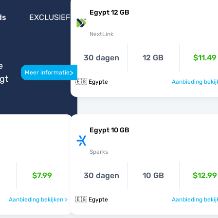
Egypt 12 GB
ds
EXCLUSIEF
NextLink
30 dagen
12 GB
$11.49
e
>
Meer informatie
igt
🇪🇬 Egypte
Aanbieding bekij
Egypt 10 GB
Sparks
$7.99
30 dagen
10 GB
$12.99
Aanbieding bekijken >
🇪🇬 Egypte
Aanbieding bekij