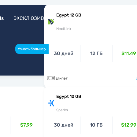
Egypt 12 GB
ds
ЭКСКЛЮЗИВ
NextLink
>
Узнать больше
о
30 дней
12 ГБ
$11.49
🇪🇬 Египет
Egypt 10 GB
Sparks
$7.99
30 дней
10 ГБ
$12.99