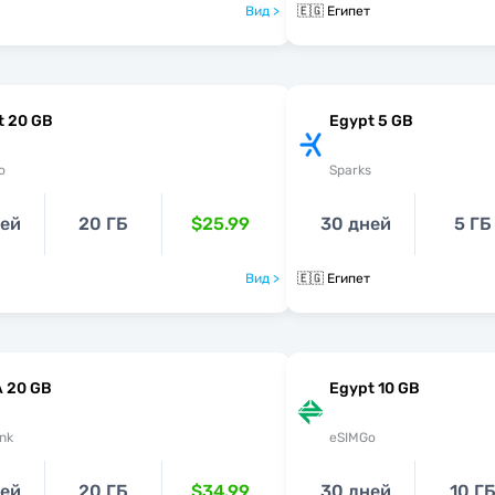
Вид >
🇪🇬 Египет
t 20 GB
Egypt 5 GB
o
Sparks
ней
20 ГБ
$25.99
30 дней
5 ГБ
Вид >
🇪🇬 Египет
 20 GB
Egypt 10 GB
nk
eSIMGo
ней
20 ГБ
$34.99
30 дней
10 Г