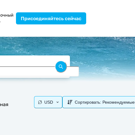
вочный
Присоединяйтесь сейчас
р
USD
Сортировать:
Рекомендуемые
чная