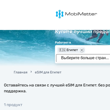
MobiMatter
Купите лучший предопл
Работает в
🇪🇬 Египет
Главная
eSIM для Египет
Оставайтесь на связи с лучшей eSIM для Египет: без 
поддержка.
1 продукт