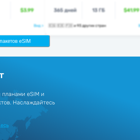
$3.99
365 дней
13 ГБ
$41.99
Вид >
🇪🇬 🇪🇪 🇫🇴 и 93 других стран
пакетов eSIM
т
 планами eSIM и
ктов. Наслаждайтесь
десь