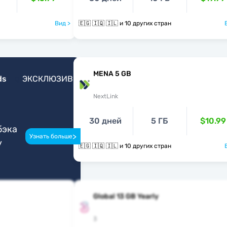
Вид >
🇪🇬 🇮🇶 🇮🇱 и 10 других стран
MENA 5 GB
ds
ЭКСКЛЮЗИВ
NextLink
30 дней
5 ГБ
$10.99
бэка
>
Узнать больше
у
🇪🇬 🇮🇶 🇮🇱 и 10 других стран
Global 13 GB Yearly
3