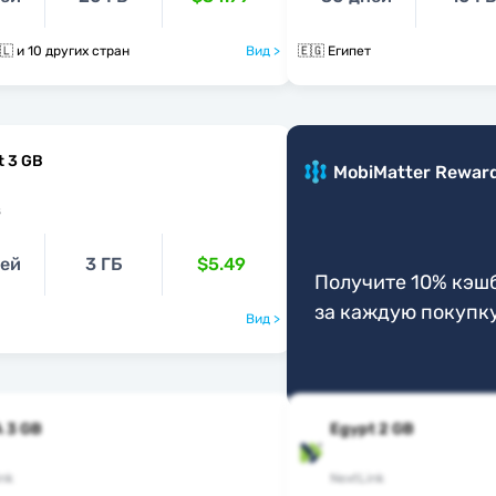
🇪🇬 🇮🇶 🇮🇱 и 10 других стран
Вид >
🇪🇬 Египет
t 3 GB
MobiMatter Rewar
s
ней
3 ГБ
$5.49
Получите 10% кэш
за каждую покупк
Вид >
 3 GB
Egypt 2 GB
nk
NextLink