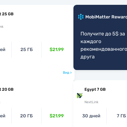
t 25 GB
MobiMatter Rewar
nk
Получите до 5$ за
каждого
рекомендованног
ней
25 ГБ
$21.99
друга
Вид >
t 20 GB
Egypt 7 GB
s
NextLink
ней
20 ГБ
$21.99
30 дней
7 ГБ