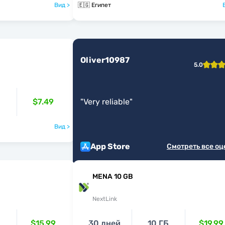
Вид >
🇪🇬 Египет
Oliver10987
5.0
$7.49
"
Very reliable
"
Вид >
App Store
Смотреть все о
MENA 10 GB
NextLink
Б
$15.99
30 дней
10 ГБ
$19.99