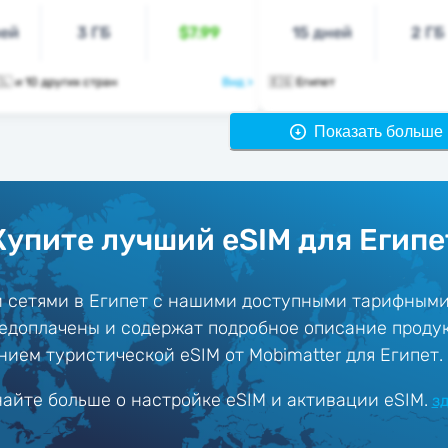
ней
3 ГБ
$7.99
15 дней
2 ГБ
🇪🇬 🇮🇶 🇮🇱 и 10 других стран
Вид >
🇪🇬 Египет
Показать больше 
Купите лучший eSIM для Египе
 сетями в Египет с нашими доступными тарифными
едоплачены и содержат подробное описание проду
ием туристической eSIM от Mobimatter для Египет.
найте больше о настройке eSIM и активации eSIM.
з