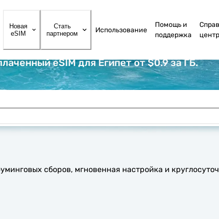
Помощь и
Спра
Новая
Стать
Использование
eSIM
партнером
поддержка
цент
аченный eSIM для Египет от $0.9 за ГБ.
роуминговых сборов, мгновенная настройка и круглосуто