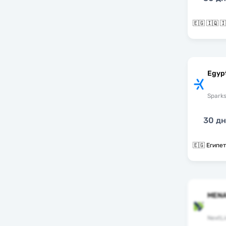
Egyp
Spark
30 д
🇪🇬 Египет
MENA
NextLi