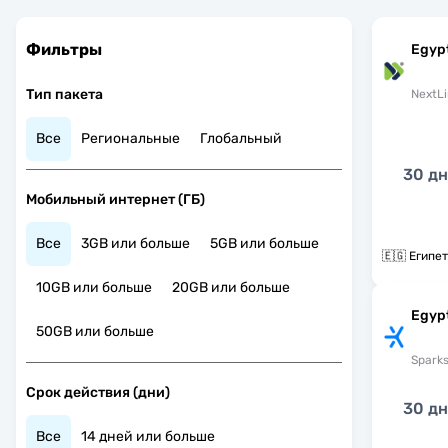
Фильтры
Egyp
Тип пакета
NextLi
Все
Региональные
Глобальный
30 д
Мобильный интернет (ГБ)
Все
3GB или больше
5GB или больше
🇪🇬 Египет
10GB или больше
20GB или больше
Egyp
50GB или больше
Spark
Срок действия (дни)
30 д
Все
14 дней или больше