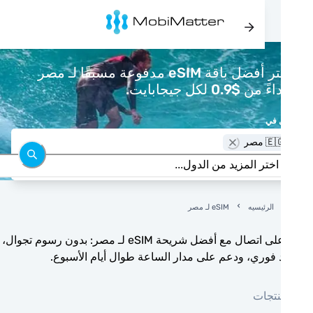
اشتر أفضل باقة eSIM مدفوعة مسبقًا لـ مصر
 من $0.9 لكل جيجابايت.
 في
🇪 مصر
الرئيسيه
eSIM لـ مصر
ابق على اتصال مع أفضل شريحة eSIM لـ مصر: بدون رسوم تجوال،
 فوري، ودعم على مدار الساعة طوال أيام الأسبوع.