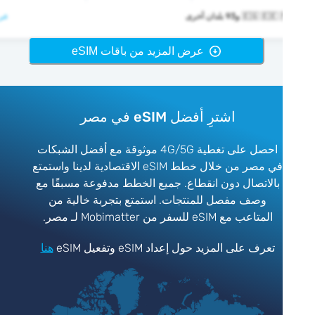
🇪🇬  و93 بلدان أخرى
عرض >
عرض المزيد من باقات eSIM
اشترِ أفضل eSIM في مصر
احصل على تغطية 4G/5G موثوقة مع أفضل الشبكات
في مصر من خلال خطط eSIM الاقتصادية لدينا واستمتع
بالاتصال دون انقطاع. جميع الخطط مدفوعة مسبقًا مع
وصف مفصل للمنتجات. استمتع بتجربة خالية من
المتاعب مع eSIM للسفر من Mobimatter لـ مصر.
تعرف على المزيد حول إعداد eSIM وتفعيل eSIM
هنا