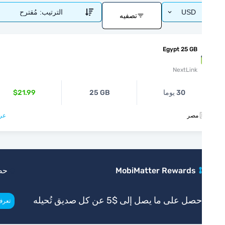
مُقترح
الترتيب:
USD
تصفيه
Egypt 25 GB
NextLink
$21.99
25 GB
30 يوما
عرض >

حصري
MobiMatter Rewards
احصل على ما يصل إلى $5 عن كل صديق تُحي
>
تعرف أكثر