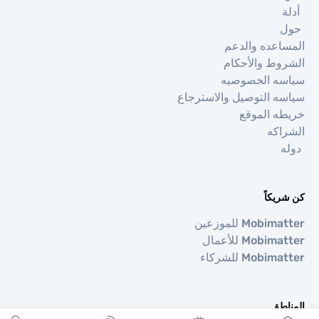
ة
اعده والدعم
وط والأحكام
ه الخصوصيه
ه التوصيل والاسترجاع
ه الموقع
اكه
ه
يكاً
Mobi للموزعين
Mobi للأعمال
Mobi للشركاء
اطق