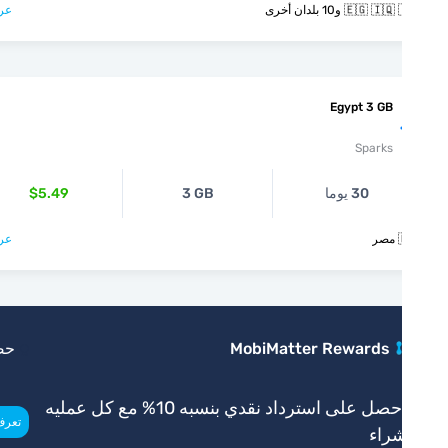
عرض >
🇪🇬 🇮🇶 🇮🇱 و10 بل
Egypt 3 GB
Sparks
$5.49
3 GB
30 يوما
عرض >

حصري
MobiMatter Rewards
احصل على استرداد نقدي بنسبه 10% مع كل عمليه
>
تعرف أكثر
شرا