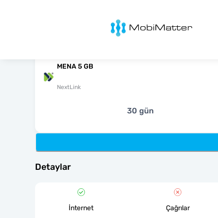
MobiMatter
MENA 5 GB
NextLink
30 gün
Detaylar
İnternet
Çağrılar