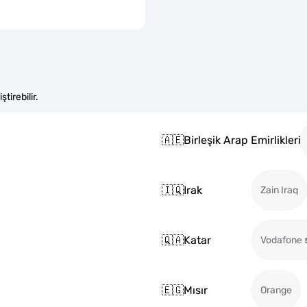
tirebilir.
🇦🇪
Birleşik Arap Emirlikleri
🇮🇶
Irak
Zain Iraq
🇶🇦
Katar
Vodafone
🇪🇬
Mısır
Orange