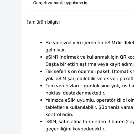
Gerçek zamanlı, uygulama içi
Tam ürün bilgisi
Bu yalnızca veri içeren bir eSIM'dir. Tele
gelmiyor.
eSIM'i indirmek ve kullanmak için QR kod
Başka bir etkinleştirme veya kayıt adım
Tek seferlik ön ödemeli paket. Otomatik
yok. eSIM şarj edilebilir ve ek veri paketle
Tam veri hızları - günlük sınır yok, kısıtl
noktası desteklenmektedir.
Yalnızca eSIM uyumlu, operatör kilidi ol
tabletlerle kullanılabilir. Şüpheniz var
kontrol edin.
eSIM, satın alma tarihinden itibaren 2 ay
geçerliliğini kaybedecektir.