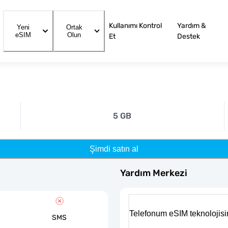
Kullanımı Kontrol
Yardım &
Yeni
Ortak
eSIM
Olun
Et
Destek
5 GB
Şimdi satın al
Yardım Merkezi
Telefonum eSIM teknolojisi
SMS