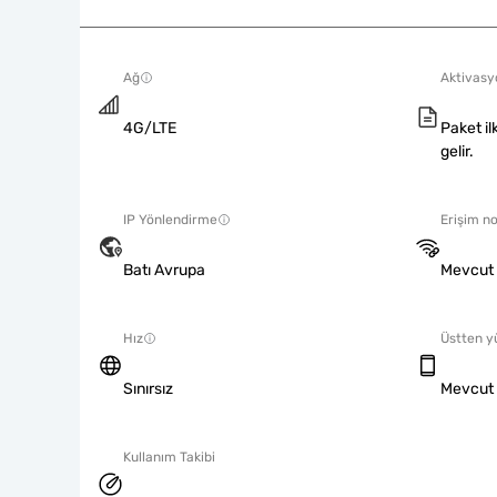
Ağ
Aktivasyo
4G/LTE
Paket il
gelir.
IP Yönlendirme
Erişim no
Batı Avrupa
Mevcut
Hız
Üstten y
Sınırsız
Mevcut
Kullanım Takibi