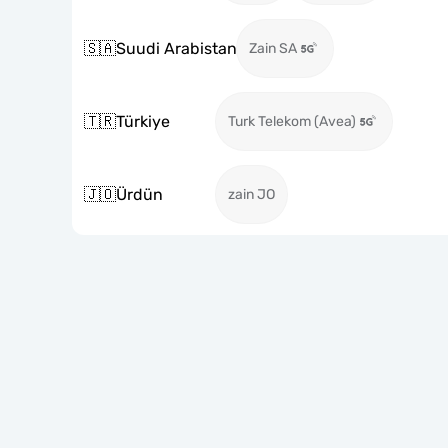
🇸🇦
Suudi Arabistan
Zain SA
🇹🇷
Türkiye
Turk Telekom (Avea)
🇯🇴
Ürdün
zain JO