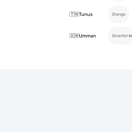
🇹🇳
Tunus
Orange
🇴🇲
Umman
Omantel