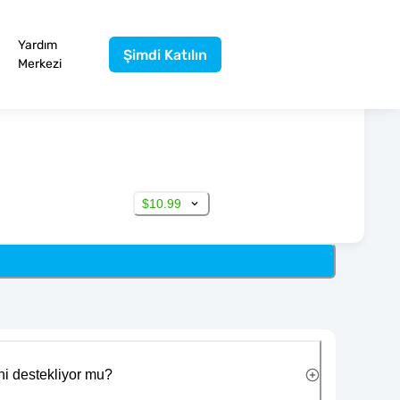
Yardım
Şimdi Katılın
Merkezi
$10.99
ni destekliyor mu?