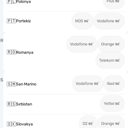
Plus
🇵🇱
Polonya
🇵🇹
Portekiz
NOS
Vodafone
R
Vodafone
Orange
🇷🇴
Romanya
Telekom
S
Vodafone
Iliad
🇸🇲
San Marino
Yettel
🇷🇸
Sırbistan
O2
Orange
🇸🇰
Slovakya