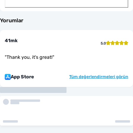
Yorumlar
41mk
5.0
"
Thank you, it's great!
"
App Store
Tüm değerlendirmeleri görün