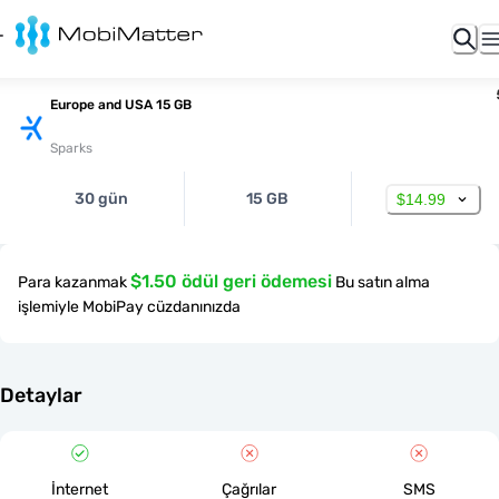
Europe and USA 15 GB
Sparks
30 gün
15 GB
$14.99
$1.50 ödül geri ödemesi
Para kazanmak
Bu satın alma
işlemiyle MobiPay cüzdanınızda
Detaylar
İnternet
Çağrılar
SMS