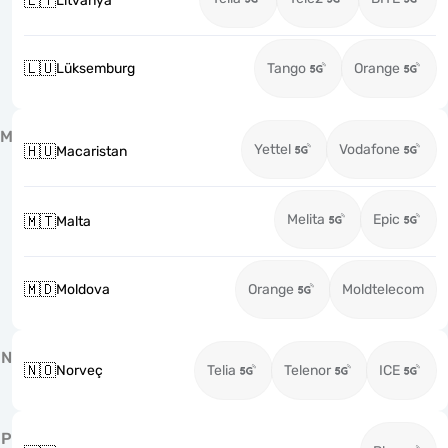
🇱🇹
Litvanya
🇱🇺
Lüksemburg
Tango
Orange
M
Yettel
Vodafone
🇭🇺
Macaristan
Melita
Epic
🇲🇹
Malta
🇲🇩
Moldova
Orange
Moldtelecom
N
🇳🇴
Norveç
Telia
Telenor
ICE
P