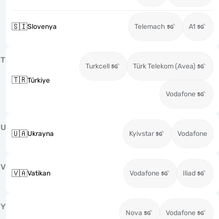
🇸🇮
Slovenya
Telemach
A1
T
Turkcell
Türk Telekom (Avea)
🇹🇷
Türkiye
Vodafone
U
🇺🇦
Ukrayna
Kyivstar
Vodafone
V
🇻🇦
Vatikan
Vodafone
Iliad
Y
Nova
Vodafone