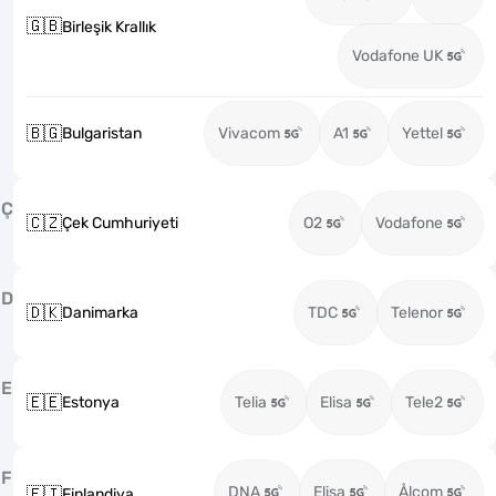
🇬🇧
Birleşik Krallık
Vodafone UK
🇧🇬
Bulgaristan
Vivacom
A1
Yettel
Ç
🇨🇿
Çek Cumhuriyeti
O2
Vodafone
D
🇩🇰
Danimarka
TDC
Telenor
E
🇪🇪
Estonya
Telia
Elisa
Tele2
F
DNA
Elisa
Ålcom
🇫🇮
Finlandiya