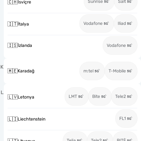
Sunrise
Salt
🇨🇭
İsviçre
Vodafone
Iliad
🇮🇹
İtalya
🇮🇸
İzlanda
Vodafone
K
🇲🇪
Karadağ
m:tel
T-Mobile
L
LMT
Bite
Tele2
🇱🇻
Letonya
FL1
🇱🇮
Liechtenstein
Telia
Tele2
BITĖ