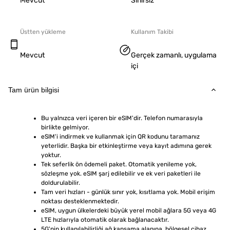
Mevcut
Sınırsız
Üstten yükleme
Kullanım Takibi
Mevcut
Gerçek zamanlı, uygulama
içi
Tam ürün bilgisi
Bu yalnızca veri içeren bir eSIM'dir. Telefon numarasıyla 
birlikte gelmiyor.
eSIM'i indirmek ve kullanmak için QR kodunu taramanız 
yeterlidir. Başka bir etkinleştirme veya kayıt adımına gerek 
yoktur.
Tek seferlik ön ödemeli paket. Otomatik yenileme yok, 
sözleşme yok. eSIM şarj edilebilir ve ek veri paketleri ile 
doldurulabilir.
Tam veri hızları - günlük sınır yok, kısıtlama yok. Mobil erişim 
noktası desteklenmektedir.
eSIM, uygun ülkelerdeki büyük yerel mobil ağlara 5G veya 4G 
LTE hızlarıyla otomatik olarak bağlanacaktır.
5G'nin kullanılabilirliği ağ kapsama alanına, bölgesel cihaz 