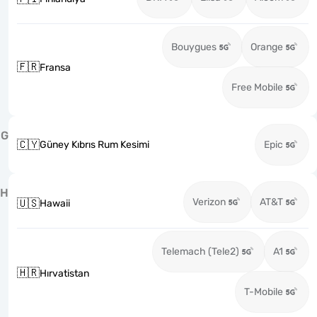
Bouygues
Orange
🇫🇷
Fransa
Free Mobile
G
🇨🇾
Güney Kıbrıs Rum Kesimi
Epic
H
Verizon
AT&T
🇺🇸
Hawaii
Telemach (Tele2)
A1
🇭🇷
Hırvatistan
T-Mobile