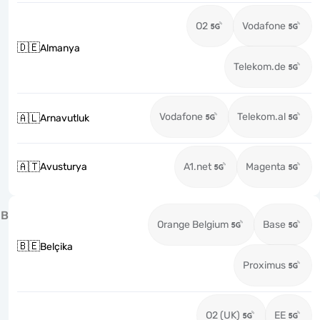
O2
Vodafone
🇩🇪
Almanya
Telekom.de
Vodafone
Telekom.al
🇦🇱
Arnavutluk
🇦🇹
Avusturya
A1.net
Magenta
B
Orange Belgium
Base
🇧🇪
Belçika
Proximus
O2 (UK)
EE