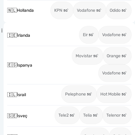
🇳🇱
Hollanda
KPN
Vodafone
Odido
İ
Eir
Vodafone
🇮🇪
İrlanda
Movistar
Orange
🇪🇸
İspanya
Vodafone
Pelephone
Hot Mobile
🇮🇱
İsrail
Tele2
Telia
Telenor
🇸🇪
İsveç