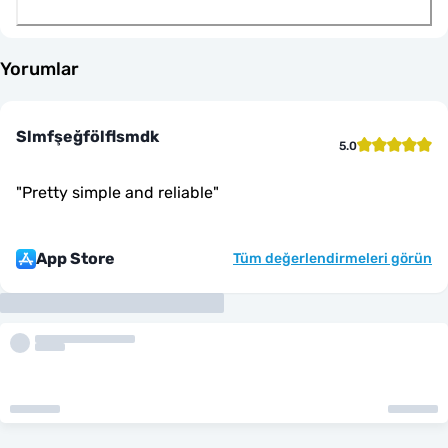
Yorumlar
Slmfşeğfölflsmdk
5.0
"
Pretty simple and reliable
"
App Store
Tüm değerlendirmeleri görün