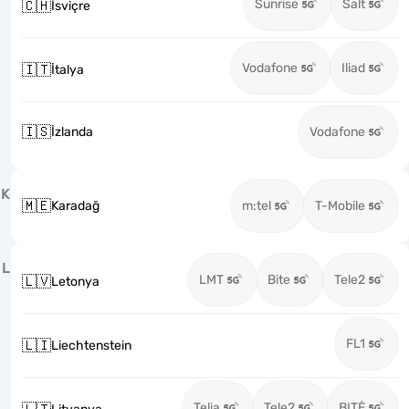
Sunrise
Salt
🇨🇭
İsviçre
Vodafone
Iliad
🇮🇹
İtalya
🇮🇸
İzlanda
Vodafone
K
🇲🇪
Karadağ
m:tel
T-Mobile
L
LMT
Bite
Tele2
🇱🇻
Letonya
FL1
🇱🇮
Liechtenstein
Telia
Tele2
BITĖ