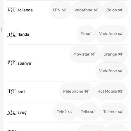
🇳🇱
Hollanda
KPN
Vodafone
Odido
İ
Eir
Vodafone
🇮🇪
İrlanda
Movistar
Orange
🇪🇸
İspanya
Vodafone
Pelephone
Hot Mobile
🇮🇱
İsrail
Tele2
Telia
Telenor
🇸🇪
İsveç