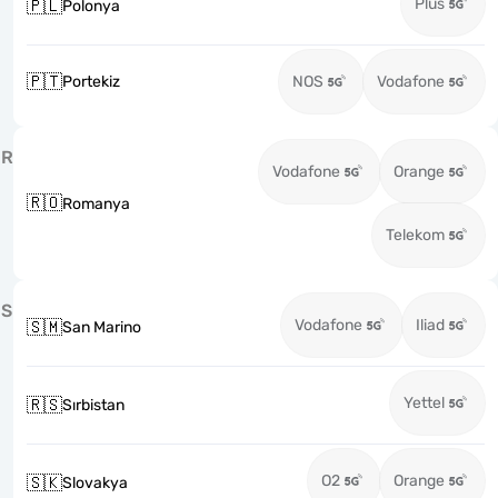
Plus
🇵🇱
Polonya
🇵🇹
Portekiz
NOS
Vodafone
R
Vodafone
Orange
🇷🇴
Romanya
Telekom
S
Vodafone
Iliad
🇸🇲
San Marino
Yettel
🇷🇸
Sırbistan
O2
Orange
🇸🇰
Slovakya