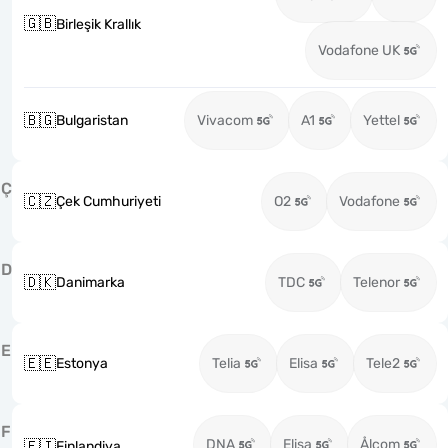
🇬🇧
Birleşik Krallık
Vodafone UK
🇧🇬
Bulgaristan
Vivacom
A1
Yettel
Ç
🇨🇿
Çek Cumhuriyeti
O2
Vodafone
D
🇩🇰
Danimarka
TDC
Telenor
E
🇪🇪
Estonya
Telia
Elisa
Tele2
F
DNA
Elisa
Ålcom
🇫🇮
Finlandiya