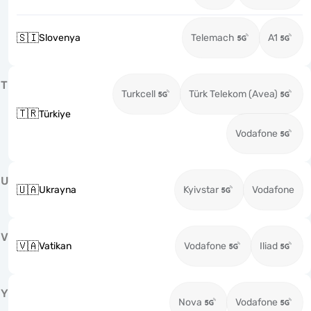
🇸🇮
Slovenya
Telemach
A1
T
Turkcell
Türk Telekom (Avea)
🇹🇷
Türkiye
Vodafone
U
🇺🇦
Ukrayna
Kyivstar
Vodafone
V
🇻🇦
Vatikan
Vodafone
Iliad
Y
Nova
Vodafone