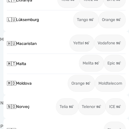
🇱🇹
Litvanya
🇱🇺
Lüksemburg
Tango
Orange
M
Yettel
Vodafone
🇭🇺
Macaristan
Melita
Epic
🇲🇹
Malta
🇲🇩
Moldova
Orange
Moldtelecom
N
🇳🇴
Norveç
Telia
Telenor
ICE
P