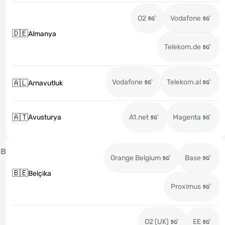
O2
Vodafone
🇩🇪
Almanya
Telekom.de
Vodafone
Telekom.al
🇦🇱
Arnavutluk
🇦🇹
Avusturya
A1.net
Magenta
B
Orange Belgium
Base
🇧🇪
Belçika
Proximus
O2 (UK)
EE