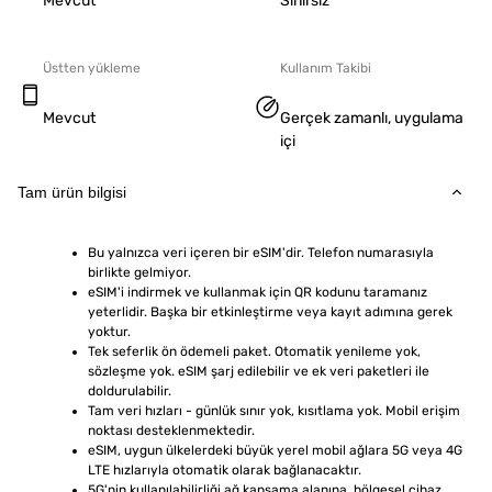
Mevcut
Sınırsız
Üstten yükleme
Kullanım Takibi
Mevcut
Gerçek zamanlı, uygulama
içi
Tam ürün bilgisi
Bu yalnızca veri içeren bir eSIM'dir. Telefon numarasıyla 
birlikte gelmiyor.
eSIM'i indirmek ve kullanmak için QR kodunu taramanız 
yeterlidir. Başka bir etkinleştirme veya kayıt adımına gerek 
yoktur.
Tek seferlik ön ödemeli paket. Otomatik yenileme yok, 
sözleşme yok. eSIM şarj edilebilir ve ek veri paketleri ile 
doldurulabilir.
Tam veri hızları - günlük sınır yok, kısıtlama yok. Mobil erişim 
noktası desteklenmektedir.
eSIM, uygun ülkelerdeki büyük yerel mobil ağlara 5G veya 4G 
LTE hızlarıyla otomatik olarak bağlanacaktır.
5G'nin kullanılabilirliği ağ kapsama alanına, bölgesel cihaz 