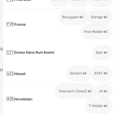
Bouygues
Orange
🇫🇷
Fransa
Free Mobile
G
🇨🇾
Güney Kıbrıs Rum Kesimi
Epic
H
Verizon
AT&T
🇺🇸
Hawaii
Telemach (Tele2)
A1
🇭🇷
Hırvatistan
T-Mobile