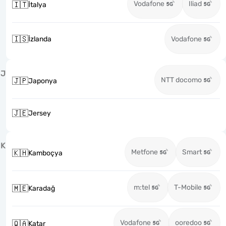
Vodafone
Iliad
🇮🇹
İtalya
🇮🇸
İzlanda
Vodafone
J
NTT docomo
🇯🇵
Japonya
🇯🇪
Jersey
K
Metfone
Smart
🇰🇭
Kamboçya
m:tel
T-Mobile
🇲🇪
Karadağ
Vodafone
ooredoo
🇶🇦
Katar