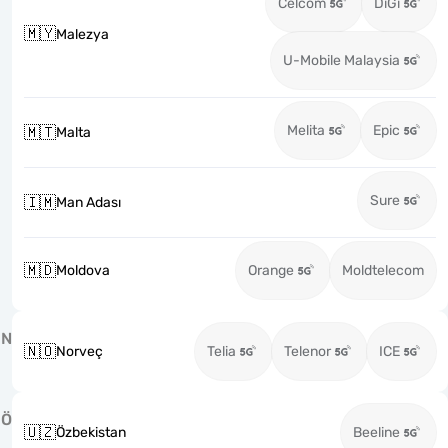
Celcom
DiGi
🇲🇾
Malezya
U-Mobile Malaysia
Melita
Epic
🇲🇹
Malta
Sure
🇮🇲
Man Adası
🇲🇩
Moldova
Orange
Moldtelecom
N
🇳🇴
Norveç
Telia
Telenor
ICE
Ö
🇺🇿
Özbekistan
Beeline