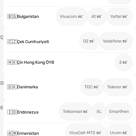
🇧🇬
Bulgaristan
Vivacom
A1
Yettel
Ç
O2
Vodafone
🇨🇿
Çek Cumhuriyeti
🇭🇰
Çin Hong Kong ÖYB
3
D
🇩🇰
Danimarka
TDC
Telenor
E
Telkomsel
XL
Smartfren
🇮🇩
Endonezya
VivaCell-MTS
Ucom
🇦🇲
Ermenistan