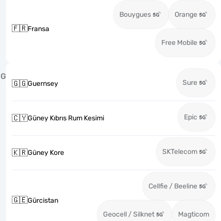
Bouygues
Orange
🇫🇷
Fransa
Free Mobile
G
Sure
🇬🇬
Guernsey
Epic
🇨🇾
Güney Kıbrıs Rum Kesimi
SKTelecom
🇰🇷
Güney Kore
Cellfie / Beeline
🇬🇪
Gürcistan
Geocell / Silknet
Magticom