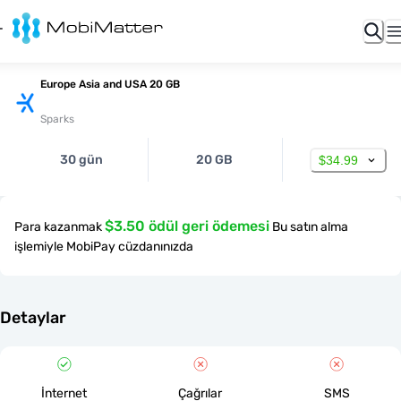
Europe Asia and USA 20 GB
Sparks
30 gün
20 GB
$34.99
$3.50 ödül geri ödemesi
Para kazanmak
Bu satın alma
işlemiyle MobiPay cüzdanınızda
Detaylar
İnternet
Çağrılar
SMS