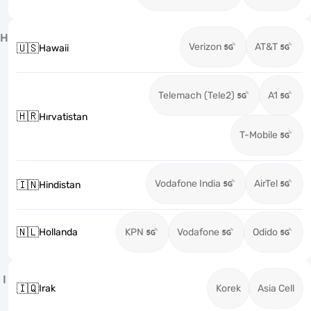
H
Verizon
AT&T
🇺🇸
Hawaii
Telemach (Tele2)
A1
🇭🇷
Hırvatistan
T-Mobile
Vodafone India
AirTel
🇮🇳
Hindistan
🇳🇱
Hollanda
KPN
Vodafone
Odido
I
🇮🇶
Irak
Korek
Asia Cell