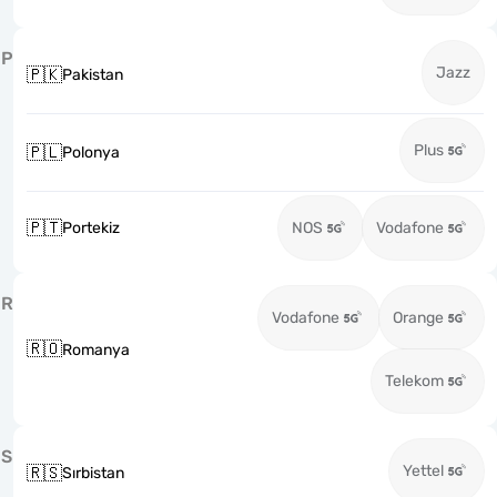
P
Jazz
🇵🇰
Pakistan
Plus
🇵🇱
Polonya
🇵🇹
Portekiz
NOS
Vodafone
R
Vodafone
Orange
🇷🇴
Romanya
Telekom
S
Yettel
🇷🇸
Sırbistan