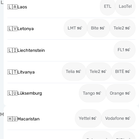
L
ETL
LaoTel
🇱🇦
Laos
LMT
Bite
Tele2
🇱🇻
Letonya
FL1
🇱🇮
Liechtenstein
Telia
Tele2
BITĖ
🇱🇹
Litvanya
🇱🇺
Lüksemburg
Tango
Orange
M
Yettel
Vodafone
🇭🇺
Macaristan