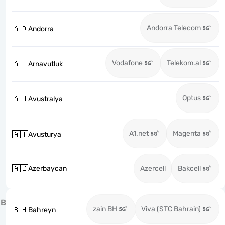
Andorra Telecom
🇦🇩
Andorra
Vodafone
Telekom.al
🇦🇱
Arnavutluk
Optus
🇦🇺
Avustralya
A1.net
Magenta
🇦🇹
Avusturya
🇦🇿
Azerbaycan
Azercell
Bakcell
B
zain BH
Viva (STC Bahrain)
🇧🇭
Bahreyn