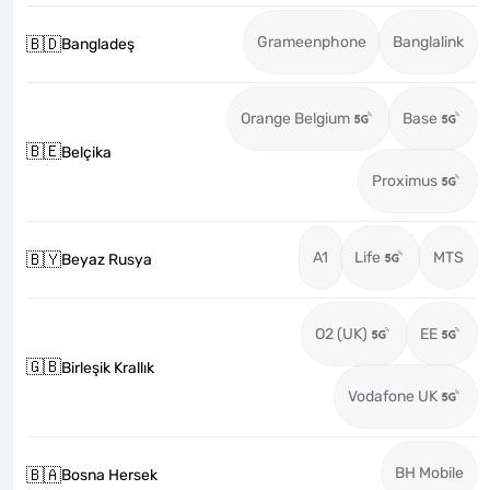
Grameenphone
Banglalink
🇧🇩
Bangladeş
Orange Belgium
Base
🇧🇪
Belçika
Proximus
A1
Life
MTS
🇧🇾
Beyaz Rusya
O2 (UK)
EE
🇬🇧
Birleşik Krallık
Vodafone UK
BH Mobile
🇧🇦
Bosna Hersek