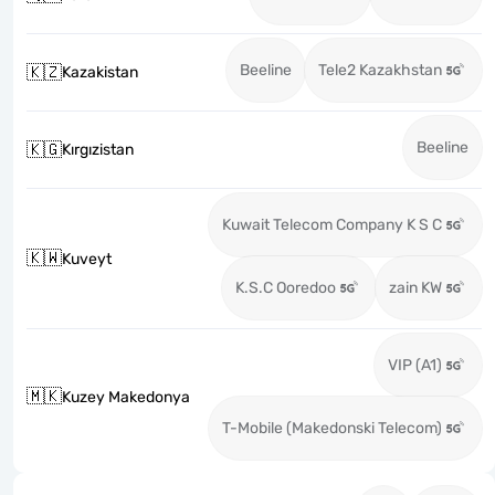
Beeline
Tele2 Kazakhstan
🇰🇿
Kazakistan
Beeline
🇰🇬
Kırgızistan
Kuwait Telecom Company K S C
🇰🇼
Kuveyt
K.S.C Ooredoo
zain KW
VIP (A1)
🇲🇰
Kuzey Makedonya
T-Mobile (Makedonski Telecom)