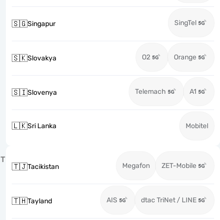
SingTel
🇸🇬
Singapur
O2
Orange
🇸🇰
Slovakya
Telemach
A1
🇸🇮
Slovenya
🇱🇰
Sri Lanka
Mobitel
T
Megafon
ZET-Mobile
🇹🇯
Tacikistan
AIS
dtac TriNet / LINE
🇹🇭
Tayland