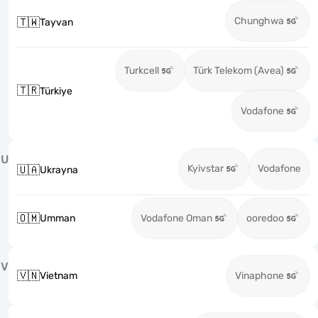
Chunghwa
🇹🇼
Tayvan
Turkcell
Türk Telekom (Avea)
🇹🇷
Türkiye
Vodafone
U
Kyivstar
Vodafone
🇺🇦
Ukrayna
🇴🇲
Umman
Vodafone Oman
ooredoo
V
🇻🇳
Vietnam
Vinaphone