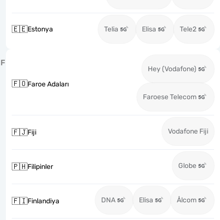
🇪🇪
Estonya
Telia
Elisa
Tele2
F
Hey (Vodafone)
🇫🇴
Faroe Adaları
Faroese Telecom
Vodafone Fiji
🇫🇯
Fiji
Globe
🇵🇭
Filipinler
DNA
Elisa
Ålcom
🇫🇮
Finlandiya