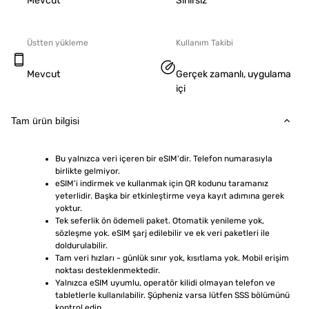
Mevcut
Sınırsız
Üstten yükleme
Kullanım Takibi
Mevcut
Gerçek zamanlı, uygulama
içi
Tam ürün bilgisi
Bu yalnızca veri içeren bir eSIM'dir. Telefon numarasıyla 
birlikte gelmiyor.
eSIM'i indirmek ve kullanmak için QR kodunu taramanız 
yeterlidir. Başka bir etkinleştirme veya kayıt adımına gerek 
yoktur.
Tek seferlik ön ödemeli paket. Otomatik yenileme yok, 
sözleşme yok. eSIM şarj edilebilir ve ek veri paketleri ile 
doldurulabilir.
Tam veri hızları - günlük sınır yok, kısıtlama yok. Mobil erişim 
noktası desteklenmektedir.
Yalnızca eSIM uyumlu, operatör kilidi olmayan telefon ve 
tabletlerle kullanılabilir. Şüpheniz varsa lütfen SSS bölümünü 
kontrol edin.