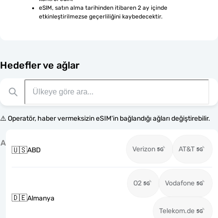
eSIM, satın alma tarihinden itibaren 2 ay içinde 
etkinleştirilmezse geçerliliğini kaybedecektir.
Hedefler ve ağlar
⚠️ Operatör, haber vermeksizin eSIM'in bağlandığı ağları değiştirebilir.
A
Verizon
AT&T
🇺🇸
ABD
O2
Vodafone
🇩🇪
Almanya
Telekom.de