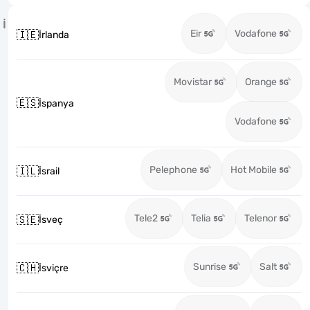
İ
Eir
Vodafone
🇮🇪
İrlanda
Movistar
Orange
🇪🇸
İspanya
Vodafone
Pelephone
Hot Mobile
🇮🇱
İsrail
Tele2
Telia
Telenor
🇸🇪
İsveç
Sunrise
Salt
🇨🇭
İsviçre