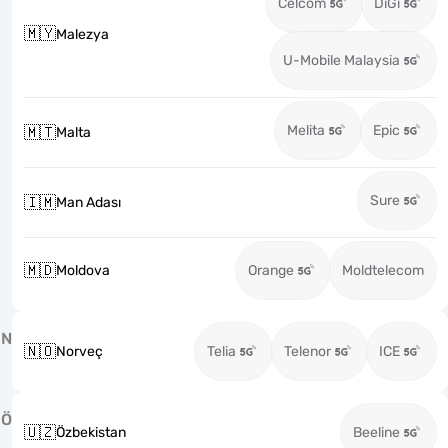
Celcom
DiGi
🇲🇾
Malezya
U-Mobile Malaysia
Melita
Epic
🇲🇹
Malta
Sure
🇮🇲
Man Adası
🇲🇩
Moldova
Orange
Moldtelecom
N
🇳🇴
Norveç
Telia
Telenor
ICE
Ö
🇺🇿
Özbekistan
Beeline