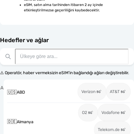
eSIM, satın alma tarihinden itibaren 2 ay içinde 
etkinleştirilmezse geçerliliğini kaybedecektir.
Hedefler ve ağlar
⚠️ Operatör, haber vermeksizin eSIM'in bağlandığı ağları değiştirebilir.
A
Verizon
AT&T
🇺🇸
ABD
O2
Vodafone
🇩🇪
Almanya
Telekom.de