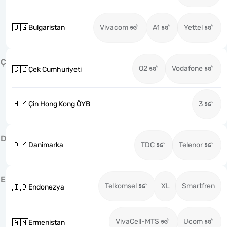
🇧🇬
Bulgaristan
Vivacom
A1
Yettel
Ç
O2
Vodafone
🇨🇿
Çek Cumhuriyeti
🇭🇰
Çin Hong Kong ÖYB
3
D
🇩🇰
Danimarka
TDC
Telenor
E
Telkomsel
XL
Smartfren
🇮🇩
Endonezya
VivaCell-MTS
Ucom
🇦🇲
Ermenistan