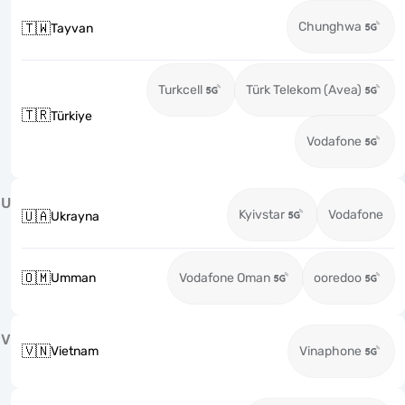
Chunghwa
🇹🇼
Tayvan
Turkcell
Türk Telekom (Avea)
🇹🇷
Türkiye
Vodafone
U
Kyivstar
Vodafone
🇺🇦
Ukrayna
🇴🇲
Umman
Vodafone Oman
ooredoo
V
🇻🇳
Vietnam
Vinaphone