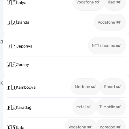
Vodafone
Iliad
🇮🇹
İtalya
🇮🇸
İzlanda
Vodafone
J
NTT docomo
🇯🇵
Japonya
🇯🇪
Jersey
K
Metfone
Smart
🇰🇭
Kamboçya
m:tel
T-Mobile
🇲🇪
Karadağ
Vodafone
ooredoo
🇶🇦
Katar