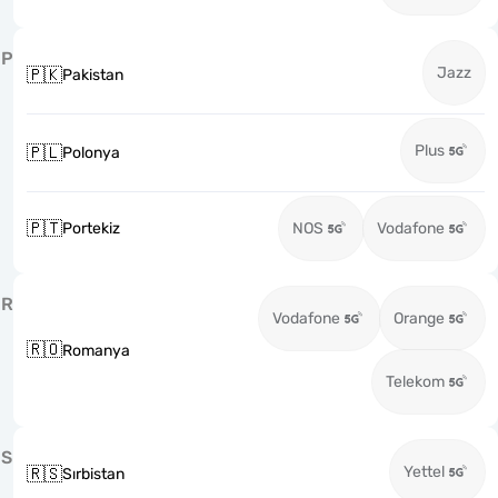
P
Jazz
🇵🇰
Pakistan
Plus
🇵🇱
Polonya
🇵🇹
Portekiz
NOS
Vodafone
R
Vodafone
Orange
🇷🇴
Romanya
Telekom
S
Yettel
🇷🇸
Sırbistan