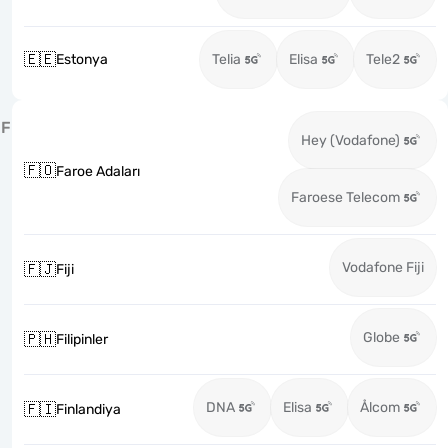
🇪🇪
Estonya
Telia
Elisa
Tele2
F
Hey (Vodafone)
🇫🇴
Faroe Adaları
Faroese Telecom
Vodafone Fiji
🇫🇯
Fiji
Globe
🇵🇭
Filipinler
DNA
Elisa
Ålcom
🇫🇮
Finlandiya