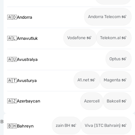
Andorra Telecom
🇦🇩
Andorra
Vodafone
Telekom.al
🇦🇱
Arnavutluk
Optus
🇦🇺
Avustralya
A1.net
Magenta
🇦🇹
Avusturya
🇦🇿
Azerbaycan
Azercell
Bakcell
B
zain BH
Viva (STC Bahrain)
🇧🇭
Bahreyn