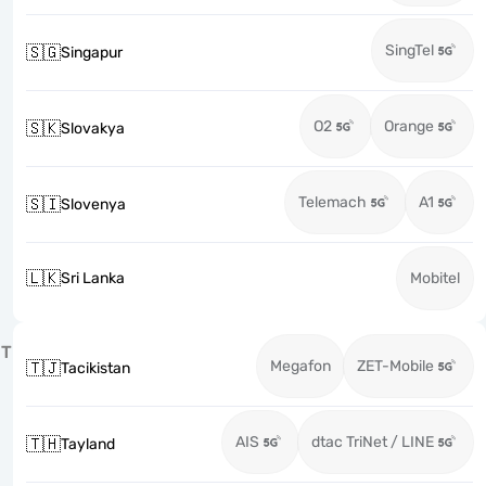
SingTel
🇸🇬
Singapur
O2
Orange
🇸🇰
Slovakya
Telemach
A1
🇸🇮
Slovenya
🇱🇰
Sri Lanka
Mobitel
T
Megafon
ZET-Mobile
🇹🇯
Tacikistan
AIS
dtac TriNet / LINE
🇹🇭
Tayland