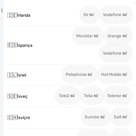
İ
Eir
Vodafone
🇮🇪
İrlanda
Movistar
Orange
🇪🇸
İspanya
Vodafone
Pelephone
Hot Mobile
🇮🇱
İsrail
Tele2
Telia
Telenor
🇸🇪
İsveç
Sunrise
Salt
🇨🇭
İsviçre