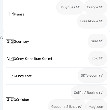
Bouygues
Orange
🇫🇷
Fransa
Free Mobile
G
Sure
🇬🇬
Guernsey
Epic
🇨🇾
Güney Kıbrıs Rum Kesimi
SKTelecom
🇰🇷
Güney Kore
Cellfie / Beeline
🇬🇪
Gürcistan
Geocell / Silknet
Magticom