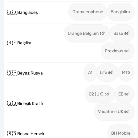
Grameenphone
Banglalink
🇧🇩
Bangladeş
Orange Belgium
Base
🇧🇪
Belçika
Proximus
A1
Life
MTS
🇧🇾
Beyaz Rusya
O2 (UK)
EE
🇬🇧
Birleşik Krallık
Vodafone UK
BH Mobile
🇧🇦
Bosna Hersek