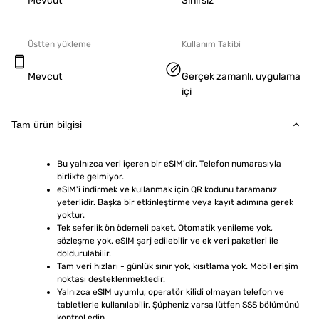
Mevcut
Sınırsız
Üstten yükleme
Kullanım Takibi
Mevcut
Gerçek zamanlı, uygulama
içi
Tam ürün bilgisi
Bu yalnızca veri içeren bir eSIM'dir. Telefon numarasıyla 
birlikte gelmiyor.
eSIM'i indirmek ve kullanmak için QR kodunu taramanız 
yeterlidir. Başka bir etkinleştirme veya kayıt adımına gerek 
yoktur.
Tek seferlik ön ödemeli paket. Otomatik yenileme yok, 
sözleşme yok. eSIM şarj edilebilir ve ek veri paketleri ile 
doldurulabilir.
Tam veri hızları - günlük sınır yok, kısıtlama yok. Mobil erişim 
noktası desteklenmektedir.
Yalnızca eSIM uyumlu, operatör kilidi olmayan telefon ve 
tabletlerle kullanılabilir. Şüpheniz varsa lütfen SSS bölümünü 
kontrol edin.