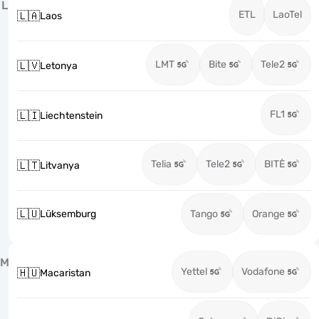
L
ETL
LaoTel
🇱🇦
Laos
LMT
Bite
Tele2
🇱🇻
Letonya
FL1
🇱🇮
Liechtenstein
Telia
Tele2
BITĖ
🇱🇹
Litvanya
🇱🇺
Lüksemburg
Tango
Orange
M
Yettel
Vodafone
🇭🇺
Macaristan