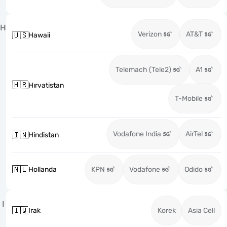
H
Verizon
AT&T
🇺🇸
Hawaii
Telemach (Tele2)
A1
🇭🇷
Hırvatistan
T-Mobile
Vodafone India
AirTel
🇮🇳
Hindistan
🇳🇱
Hollanda
KPN
Vodafone
Odido
I
🇮🇶
Irak
Korek
Asia Cell