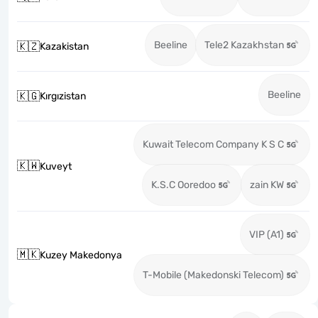
Beeline
Tele2 Kazakhstan
🇰🇿
Kazakistan
Beeline
🇰🇬
Kırgızistan
Kuwait Telecom Company K S C
🇰🇼
Kuveyt
K.S.C Ooredoo
zain KW
VIP (A1)
🇲🇰
Kuzey Makedonya
T-Mobile (Makedonski Telecom)