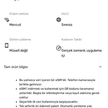
Erişim noktası
Hız
Mevcut
Sınırsız
Üstten yükleme
Kullanım Takibi
Müsait değil
Gerçek zamanlı, uygulama
içi
Tam ürün bilgisi
Bu yalnızca veri içeren bir eSIM'dir. Telefon numarasıyla 
birlikte gelmiyor.
eSIM'i indirmek ve kullanmak için QR kodunu taramanız 
yeterlidir. Başka bir etkinleştirme veya kayıt adımına gerek 
yoktur.
Geçerlilik ilk veri kullanımıyla başlayacaktır.
Tek seferlik ön ödemeli paket. Otomatik yenileme yok, 