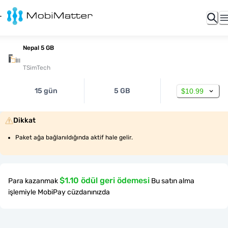
Nepal 5 GB
TSimTech
15 gün
5 GB
$10.99
Dikkat
Paket ağa bağlanıldığında aktif hale gelir.
$1.10 ödül geri ödemesi
Para kazanmak
Bu satın alma
işlemiyle MobiPay cüzdanınızda