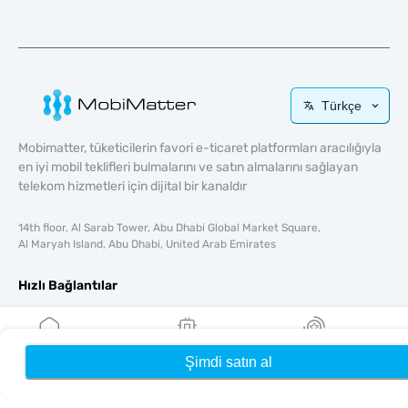
Türkçe
Mobimatter, tüketicilerin favori e-ticaret platformları aracılığıyla
en iyi mobil teklifleri bulmalarını ve satın almalarını sağlayan
telekom hizmetleri için dijital bir kanaldır
14th floor, Al Sarab Tower, Abu Dhabi Global Market Square,
Al Maryah Island, Abu Dhabi, United Arab Emirates
Hızlı Bağlantılar
Blog
Rehberler
Hakkında
Şimdi satın al
Ana Sayfa
eSIM'lerim
Ödüller
Yardım & Destek
Şartlar & koşullar