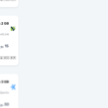
 2 GB
extLink
15 يوما
🇧🇶 🇧🇴 🇧🇷 و34 بلدان 
 3 GB
Sparks
30 يوما