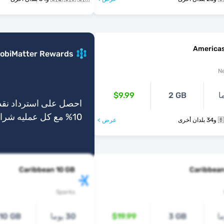
Americas
obiMatter Rewards
N
$9.99
2 GB
احصل على استرداد نقد
10% مع كل عمليه شراء
أخرى
عرض >
Caribbean 10 GB
Caribbean
Sparks
3 GB
$19.99
30 يوما
10 GB