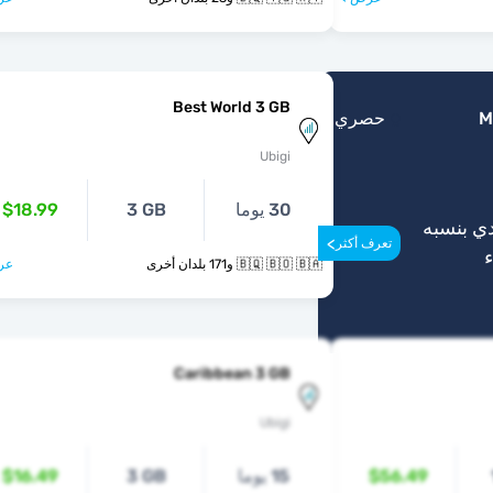
Best World 3 GB
M
حصري
Ubigi
30 يوما
3 GB
$18.99
ي بنسبه
>
تعرف أكثر
🇧🇶 🇧🇴 🇧🇦 و171 بلدان أخرى
عر
Caribbean 3 GB
Ubigi
$56.49
15 يوما
3 GB
$16.49