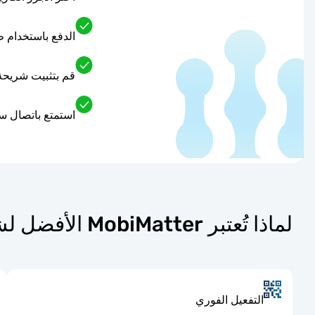
الدفع باستخدام 
قم بتثبيت شريحة eSIM المدفوعة مسبقًا على الفور للحصول على اتصال سريع وم
استمتع باتصال سلس وعال
لماذا تُعتبر MobiMatter الأفضل لشرائح eSIM في الجزر الكاريبيه الهولنديه؟
التفعيل الفوري