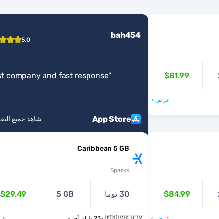
bah454
5.0
t company and fast response
"
$81.99
عرض >
App Store
شاهد جميع التق
Caribbean 5 GB
Sparks
$84.99
30 يوما
5 GB
$29.49
عرض >
🇧🇶 🇻🇬 🇰🇾 و23 بلدان أخرى
عر