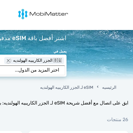
Mobimatter
اشتر أفضل باقة eSIM مدفوعة مسبقًا لـ الجزر الكاريبيه الهولنديه ابتداءً من $2.8 لكل جيجابايت.
يعمل في
🇧🇶 الجزر الكاريبيه الهولنديه
الرئيسيه
eSIM لـ الجزر الكاريبيه الهولنديه
ابق على اتصال مع أفضل شريحة eSIM لـ الجزر الكاريبيه الهولنديه: بدون رسوم تجوال، إعداد فوري، ودعم على مدار الساعة طوال أيام الأسبوع.
26 منتجات