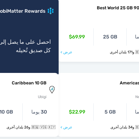
Best World 25 GB 9
obiMatter Rewards
$69.99
25 GB
كل صديق تُحيله
أخرى
عرض >
Caribbean 10 GB
Americas
Ubigi
N
5 GB
$22.99
30 يوما
10 GB
أخرى
عرض >
🇧🇶 🇻🇬 🇰🇾 و26 بلدان أخرى