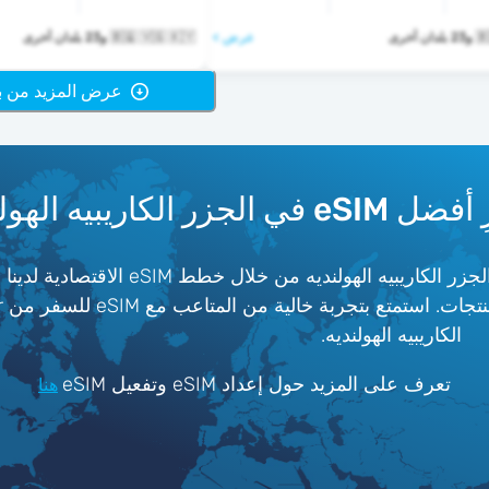
أخرى
عرض >
🇧🇶 🇻🇬 🇰🇾 و23 بلدان أخرى
عرض المزيد من باقا
في الجزر الكاريبيه الهولنديه
احصل على تغطية 4G/5G موثوقة مع أفضل الشبكات في الجزر ال
الكاريبيه الهولنديه.
تعرف على المزيد حول إعداد eSIM وتفعيل eSIM
هنا