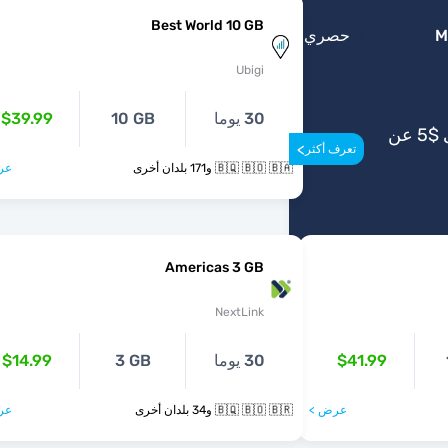
Best World 10 GB
M
حصري
Ubigi
30 يوما
10 GB
$39.99
احصل على ما يصل إلى $5 عن
>
تعرف أكثر
🇧🇶 🇧🇴 🇧🇦 و171 بلدان أخرى
عر
Americas 3 GB
NextLink
$41.99
30 يوما
3 GB
$14.99
عرض >
🇧🇶 🇧🇴 🇧🇷 و34 بلدان أخرى
عر