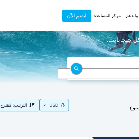
انضم الآن
والدعم
مركز المساعدة
USD
الترتيب:
مُقترح