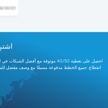
🇧🇶 🇻🇬 🇰🇾 و23 بلدان 
اشترِ أفضل eSIM 