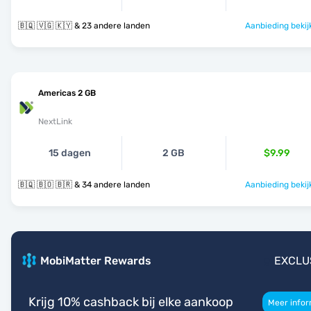
🇧🇶 🇻🇬 🇰🇾 & 23 andere landen
Aanbieding bekij
Americas 2 GB
NextLink
15 dagen
2 GB
$9.99
🇧🇶 🇧🇴 🇧🇷 & 34 andere landen
Aanbieding bekij
MobiMatter Rewards
EXCLU
Krijg 10% cashback bij elke aankoop
Meer infor