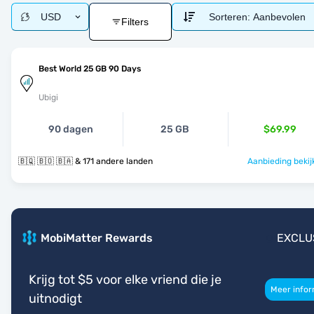
USD
Sorteren:
Aanbevolen
Filters
Best World 25 GB 90 Days
Ubigi
90 dagen
25 GB
$69.99
🇧🇶 🇧🇴 🇧🇦 & 171 andere landen
Aanbieding bekij
MobiMatter Rewards
EXCLU
Krijg tot $5 voor elke vriend die je
Meer infor
uitnodigt