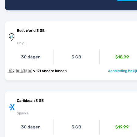
Best World 3 GB
Ubigi
30 dagen
3 GB
$18.99
🇧🇶 🇧🇴 🇧🇦 & 171 andere landen
Aanbieding bekij
Caribbean 3 GB
Sparks
30 dagen
3 GB
$19.99