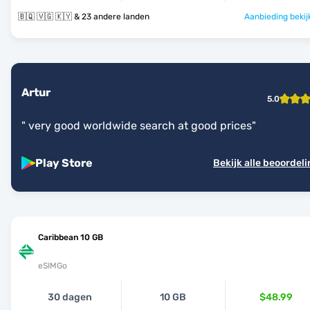
🇧🇶 🇻🇬 🇰🇾 & 23 andere landen
Aanbieding bekij
Artur
5.0
"
very good worldwide search at good prices
"
Play Store
Bekijk alle beoordel
Caribbean 10 GB
eSIMGo
30 dagen
10 GB
$48.99