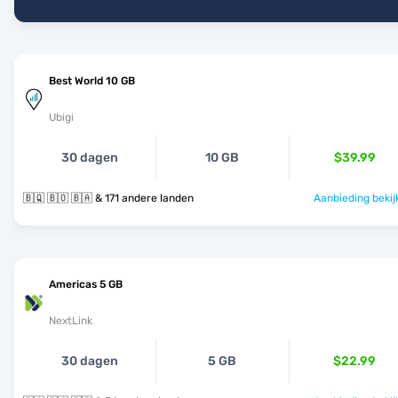
Best World 10 GB
Ubigi
30 dagen
10 GB
$39.99
🇧🇶 🇧🇴 🇧🇦 & 171 andere landen
Aanbieding bekij
Americas 5 GB
NextLink
30 dagen
5 GB
$22.99