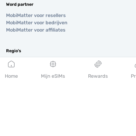
Word partner
MobiMatter voor resellers
MobiMatter voor bedrijven
MobiMatter voor affiliates
Regio's
eSIM voor Europa
eSIM voor Azië
Home
Mijn eSIMs
Rewards
Pr
eSIM voor Amerika
eSIM voor Midden-Oosten
eSIM voor Oceanië
eSIM voor Afrika
Landen
eSIM voor VS