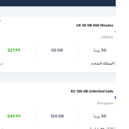
UK 50 GB 450 Minutes
eSIMGo
$21.99
50 GB
30 يوما
عرض >
🇬
EU 120 GB Unlimited Calls
Bouygues
$49.99
120 GB
30 يوما