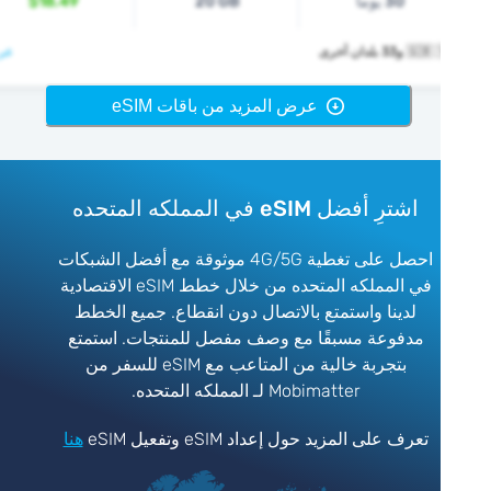
30 يوما
20 GB
$18.49
و33 بلدان أخرى
عرض >
عرض المزيد من باقات eSIM
اشترِ أفضل eSIM في المملكه المتحده
احصل على تغطية 4G/5G موثوقة مع أفضل الشبكات
في المملكه المتحده من خلال خطط eSIM الاقتصادية
لدينا واستمتع بالاتصال دون انقطاع. جميع الخطط
مدفوعة مسبقًا مع وصف مفصل للمنتجات. استمتع
بتجربة خالية من المتاعب مع eSIM للسفر من
Mobimatter لـ المملكه المتحده.
تعرف على المزيد حول إعداد eSIM وتفعيل eSIM
هنا