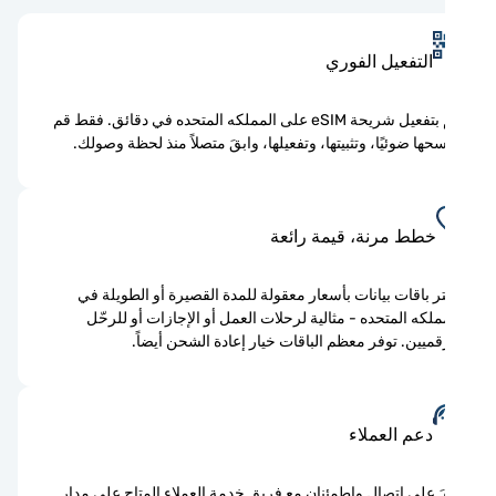
التفعيل الفوري
قم بتفعيل شريحة eSIM على المملكه المتحده في دقائق. فقط قم
حها ضوئيًا، وتثبيتها، وتفعيلها، وابقَ متصلاً منذ لحظة وصولك.
خطط مرنة، قيمة رائعة
ر باقات بيانات بأسعار معقولة للمدة القصيرة أو الطويلة في
ملكه المتحده - مثالية لرحلات العمل أو الإجازات أو للرحّل
قميين. توفر معظم الباقات خيار إعادة الشحن أيضاً.
دعم العملاء
َ على اتصال واطمئنان مع فريق خدمة العملاء المتاح على مدار