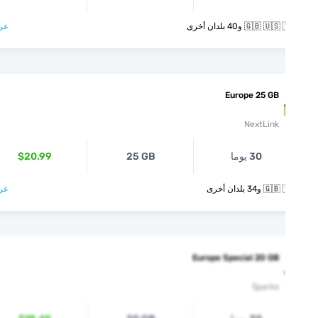
🇬🇧  و40 بلدان أخرى
عرض >
Europe 25 GB
NextLink
30 يوما
25 GB
$20.99
و34 بلدان أخرى
عرض >
Europe Special 20 GB
Sparks