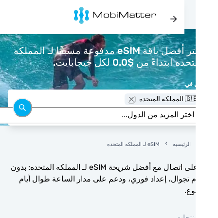
اشتر أفضل باقة eSIM مدفوعة مسبقًا لـ المملكه
ه ابتداءً من $0.0 لكل جيجابايت.
 في
المملكه المتحده
الرئيسيه
eSIM لـ المملكه المتحده
ابق على اتصال مع أفضل شريحة eSIM لـ المملكه المتحده: بدون
تجوال، إعداد فوري، ودعم على مدار الساعة طوال أيام
وع.