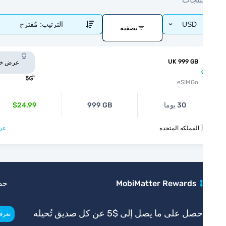
مُقترح
الترتيب:
USD
تصفيه
UK 999 GB
عرض خاص
eSIMGo
$24.99
999 GB
30 يوما
عرض >
🇬
حصري
MobiMatter Rewards
احصل على ما يصل إلى $5 عن كل صديق تُحي
>
تعرف أكثر