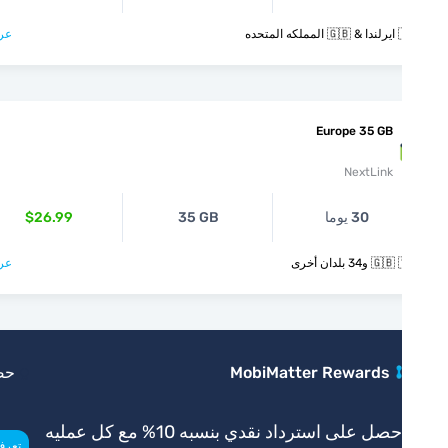
متحده
عرض >
Europe 35 GB
NextLink
30 يوما
35 GB
$26.99
و34 بلدان أخرى
عرض >
MobiMatter Rewards
حصري
احصل على استرداد نقدي بنسبه 10% مع كل عمليه
>
تعرف أكثر