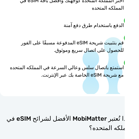
اختر المملكه المتحده كوجهتك وأفضل باقة eSIM في
المملكه المتحده
الدفع باستخدام طرق دفع آمنة
قم بتثبيت شريحة eSIM المدفوعة مسبقًا على الفور
للحصول على اتصال سريع وموثوق.
استمتع باتصال سلس وعالي السرعة في المملكه المتحده
مع شريحة eSIM الخاصة بك عبر الإنترنت.
لماذا تُعتبر MobiMatter الأفضل لشرائح eSIM في
لكه المتحده؟