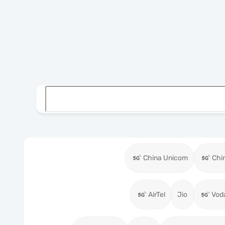
China Unicom
Chi
AirTel
Jio
Vod