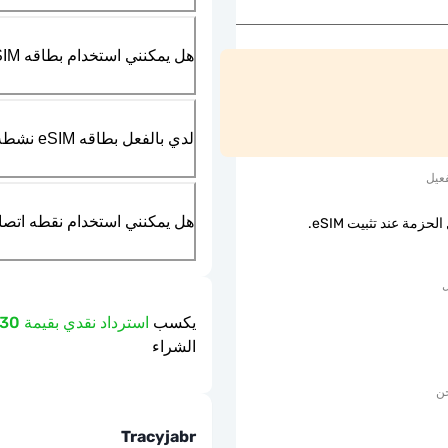
هل يمكنني استخدام بطاقه SIM الماديه بالتزامن مع بطاقه eSIM؟
لدي بالفعل بطاقه eSIM نشطه في هاتفي، هل يمكنني استخدام خدمتكم؟
عيل
هل يمكنني استخدام نقطه اتصال مت
لحزمة عند تثبيت eSIM.
ل
يكسب
استرداد نقدي بقيمة 2.30 دولار
الشراء
حن
Tracyjabr