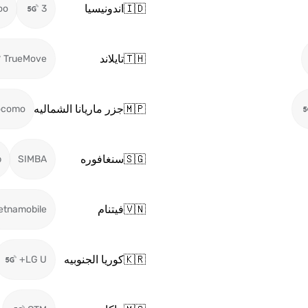
🇮🇩
اندونيسيا
oo
3
🇹🇭
تايلاند
TrueMove
🇲🇵
جزر ماريانا الشماليه
ocomo
🇸🇬
سنغافوره
b
SIMBA
🇻🇳
فيتنام
etnamobile
🇰🇷
كوريا الجنوبيه
LG U+