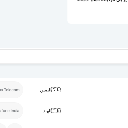
🇨🇳
الصين
na Telecom
🇮🇳
الهند
afone India