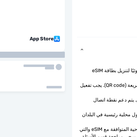
App Store
ما عليك سوى مسح رمز الاستجابة السريعة ضوئيًا لتنزيل بطاقة eSIM 
تبدأ صلاحية الباقة عند مسح رمز الاستجابة السريعة (QR code). يجب تفعيل 
سرعات بيانات كاملة - لا حدود يومية، لا اختناق. يتم دعم نقطة اتصال 
ستتصل شريحة eSIM تلقائيًا بشبكة هاتف محمول محلية رئيسية في البلدان 
يمكن استخدامه فقط مع الهواتف والأجهزة اللوحية المتوافقة مع eSIM والتي 
ليست مقفلة بواسطة الناقل. إذا كنت في شك، يرجى مراجعة قسم الأسئلة 