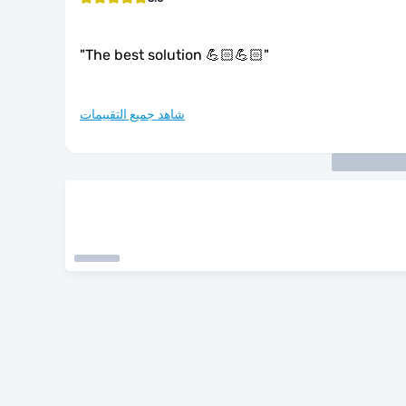
"
The best solution 💪🏻💪🏻
"
شاهد جميع التقييمات