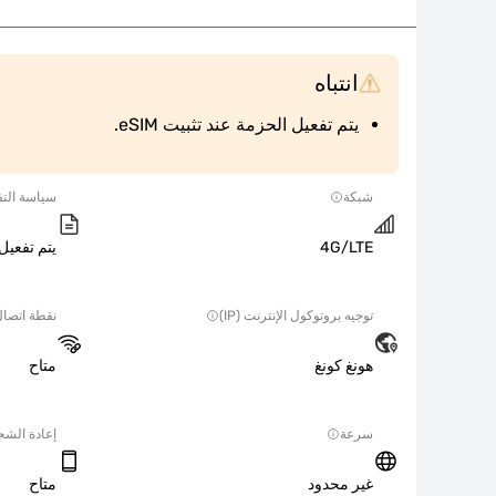
انتباه
يتم تفعيل الحزمة عند تثبيت eSIM.
شبكة
سياسة التف
4G/LTE
يتم تفعيل ا
توجيه بروتوكول الإنترنت (IP)
نقطة اتصا
هونغ كونغ
متاح
سرعة
إعادة الش
غير محدود
متاح