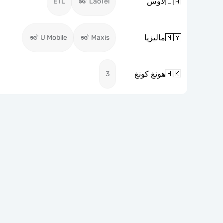
🇱🇦
لاوس
ETL
LaoTel
🇲🇾
ماليزيا
U Mobile
Maxis
🇭🇰
هونغ كونغ
3