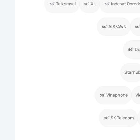
Telkomsel
XL
Indosat Oored
AIS/AWN
D
Starhu
Vinaphone
Vi
SK Telecom