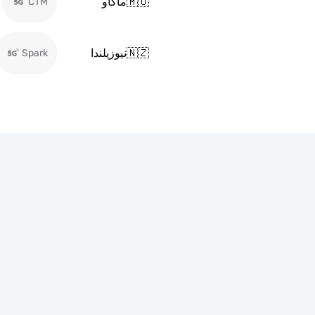
🇲🇴
ماكاو
CTM
🇳🇿
نيوزيلندا
Spark