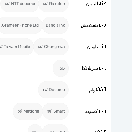
🇯🇵
اليابان
NTT docomo
Rakuten
🇧🇩
بنغلاديش
GrameenPhone Ltd.
Banglalink
🇹🇼
تايوان
Taiwan Mobile
Chunghwa
🇱🇰
سريلانكا
H3G
🇬🇺
غوام
Docomo
🇰🇭
كمبوديا
Metfone
Smart