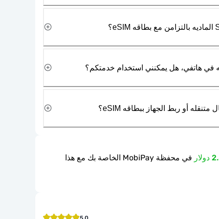
نقله أو ربط الجهاز ببطاقه eSIM؟
في محفظة MobiPay الخاصة بك مع هذا
5.0