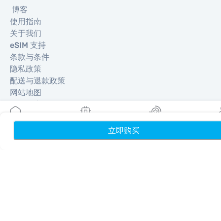
博客
使用指南
关于我们
eSIM 支持
条款与条件
隐私政策
配送与退款政策
网站地图
联盟推广
目的地
立即购买
首页
我的 eSIM
奖励
个
成为合作伙伴
MobiMatter 分销商版
MobiMatter 企业版
MobiMatter 联盟推广版