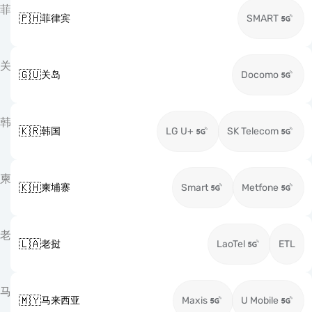
菲
🇵🇭
菲律宾
SMART
关
🇬🇺
关岛
Docomo
韩
🇰🇷
韩国
LG U+
SK Telecom
柬
🇰🇭
柬埔寨
Smart
Metfone
老
🇱🇦
老挝
LaoTel
ETL
马
🇲🇾
马来西亚
Maxis
U Mobile