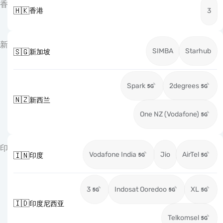
香
🇭🇰
香港
3
新
SIMBA
Starhub
🇸🇬
新加坡
Spark
2degrees
🇳🇿
新西兰
One NZ (Vodafone)
印
Vodafone India
Jio
AirTel
🇮🇳
印度
3
Indosat Ooredoo
XL
🇮🇩
印度尼西亚
Telkomsel