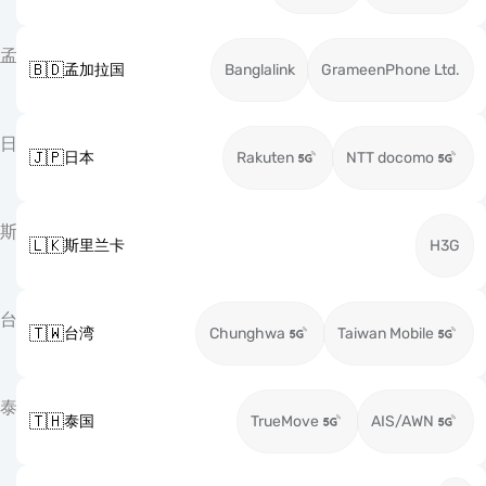
孟
🇧🇩
孟加拉国
Banglalink
GrameenPhone Ltd.
日
🇯🇵
日本
Rakuten
NTT docomo
斯
🇱🇰
斯里兰卡
H3G
台
🇹🇼
台湾
Chunghwa
Taiwan Mobile
泰
🇹🇭
泰国
TrueMove
AIS/AWN