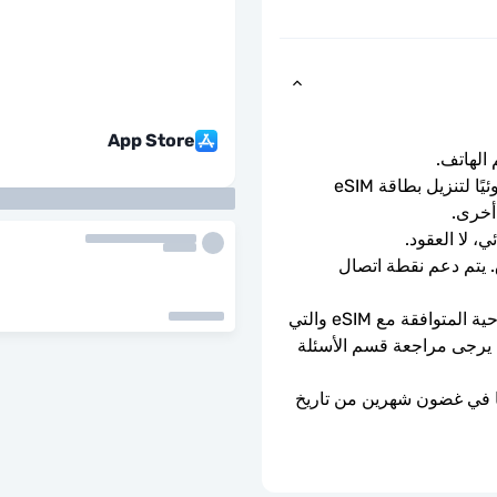
App Store
ما عليك سوى مسح رمز الاستجابة السريعة ضوئيًا لتنزيل بطاقة eSIM 
أخرى.
ي، لا العقود.
سرعات بيانات كاملة - لا حدود يومية، لا اختناق. يتم دعم نقطة اتصال 
يمكن استخدامه فقط مع الهواتف والأجهزة اللوحية المتوافقة مع eSIM والتي 
ليست مقفلة بواسطة الناقل. إذا كنت في شك، يرجى مراجعة قسم الأسئلة 
ستنتهي صلاحية شريحة eSIM إذا لم يتم تفعيلها في غضون شهرين من تاريخ 