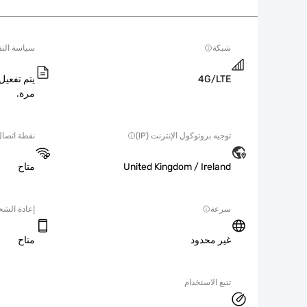
شبكة
سياسة التف
4G/LTE
يتم تفعيل 
مرة.
توجيه بروتوكول الإنترنت (IP)
نقطة اتصا
United Kingdom / Ireland
متاح
سرعة
إعادة الش
غير محدود
متاح
تتبع الاستخدام