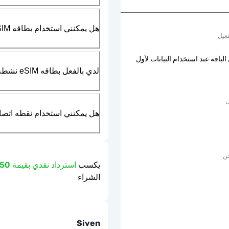
هل يمكنني استخدام بطاقه SIM الماديه بالتزامن مع بطاقه eSIM؟
عيل
الباقة عند استخدام البيانات لأول
لدي بالفعل بطاقه eSIM نشطه في هاتفي، هل يمكنني استخدام خدمتكم؟
ل
هل يمكنني استخدام نقطه اتصال مت
حن
يكسب
استرداد نقدي بقيمة 0.50 دولار
الشراء
Siven