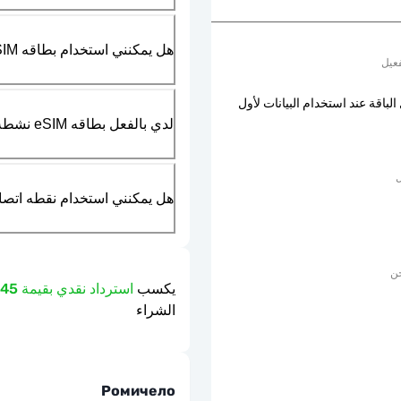
هل يمكنني استخدام بطاقه SIM الماديه بالتزامن مع بطاقه eSIM؟
عيل
الباقة عند استخدام البيانات لأول
لدي بالفعل بطاقه eSIM نشطه في هاتفي، هل يمكنني استخدام خدمتكم؟
ل
هل يمكنني استخدام نقطه اتصال مت
حن
يكسب
استرداد نقدي بقيمة 2.45 دولار
الشراء
Ромичело