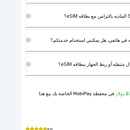
نقله أو ربط الجهاز ببطاقه eSIM؟
في محفظة MobiPay الخاصة بك مع هذا
5.0