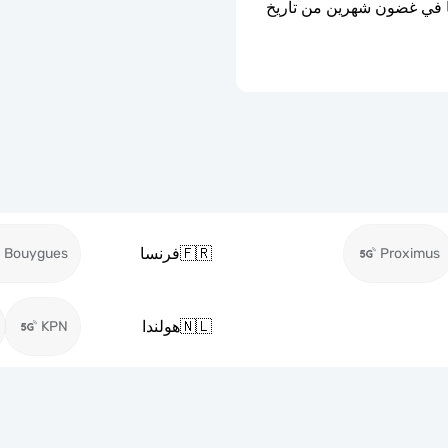
ستنتهي صلاحية شريحة eSIM إذا لم يتم تفعيلها في غضون شهرين من تاريخ 
🇫🇷
فرنسا
Bouygues
Proximus
🇳🇱
هولندا
KPN