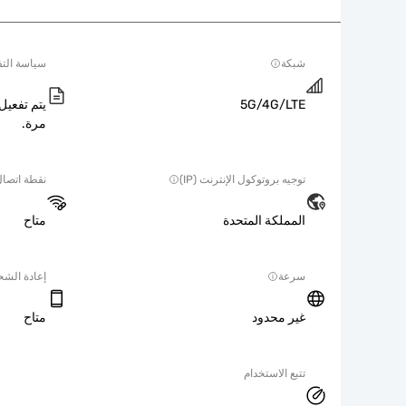
شبكة
سياسة التف
5G/4G/LTE
يتم تفعيل 
مرة.
توجيه بروتوكول الإنترنت (IP)
نقطة اتصا
المملكة المتحدة
متاح
سرعة
إعادة الش
غير محدود
متاح
تتبع الاستخدام