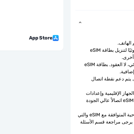
App Store
ما عليك سوى مسح رمز الاستجابة السريعة ضوئيًا لتنزيل بطاقة eSIM 
أخرى.
باقة الدفع المسبق لمرة واحدة. لا التجديد التلقائي، لا العقود. بطاقة eSIM 
إضافية.
سرعات بيانات كاملة - لا حدود يومية، لا اختناق. يتم دعم نقطة اتصال 
يعتمد توفر 5G على تغطية الشبكة ومواصفات الجهاز الإقليمية وإعدادات 
الهاتف. عندما لا تتوفر تقنية 5G، ستوفر بطاقة eSIM اتصالاً عالي الجودة 
يمكن استخدامه فقط مع الهواتف والأجهزة اللوحية المتوافقة مع eSIM والتي 
ليست مقفلة بواسطة الناقل. إذا كنت في شك، يرجى مراجعة قسم الأسئلة 