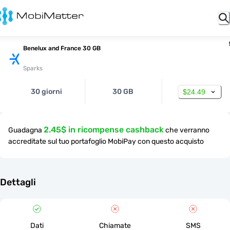
Benelux and France 30 GB
Sparks
30 giorni
30 GB
$24.49
2.45$ in ricompense cashback
Guadagna
che verranno
accreditate sul tuo portafoglio MobiPay con questo acquisto
Dettagli
Dati
Chiamate
SMS