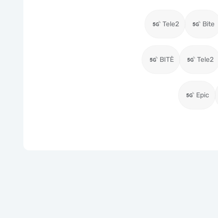
Tele2
Bite
BITĖ
Tele2
Epic