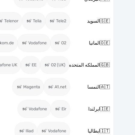
🇸🇪
السويد
Telenor
Telia
Tele2
🇩🇪
المانيا
ekom.de
Vodafone
O2
🇬🇧
المملكه المتحده
afone UK
EE
O2 (UK)
🇦🇹
النمسا
Magenta
A1.net
🇮🇪
ايرلندا
Vodafone
Eir
🇮🇹
ايطاليا
Iliad
Vodafone