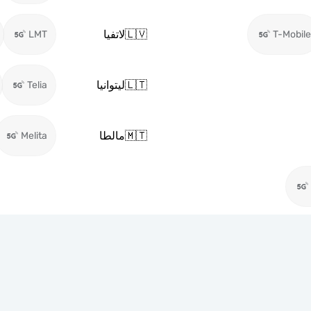
🇱🇻
لاتفيا
LMT
T-Mobile
🇱🇹
ليتوانيا
Telia
🇲🇹
مالطا
Melita