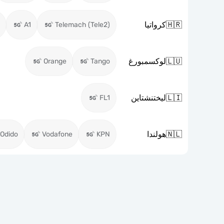
🇭🇷
كرواتيا
A1
Telemach (Tele2)
🇱🇺
لوكسمبورغ
Orange
Tango
🇱🇮
ليختنشتاين
FL1
🇳🇱
هولندا
Odido
Vodafone
KPN