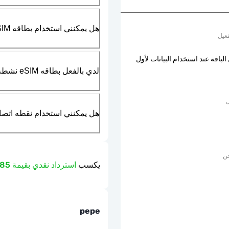
هل يمكنني استخدام بطاقه SIM الماديه بالتزامن مع بطاقه eSIM؟
عيل
الباقة عند استخدام البيانات لأول
لدي بالفعل بطاقه eSIM نشطه في هاتفي، هل يمكنني استخدام خدمتكم؟
ل
هل يمكنني استخدام نقطه اتصال مت
حن
يكسب
استرداد نقدي بقيمة 1.85 دولار
pepe