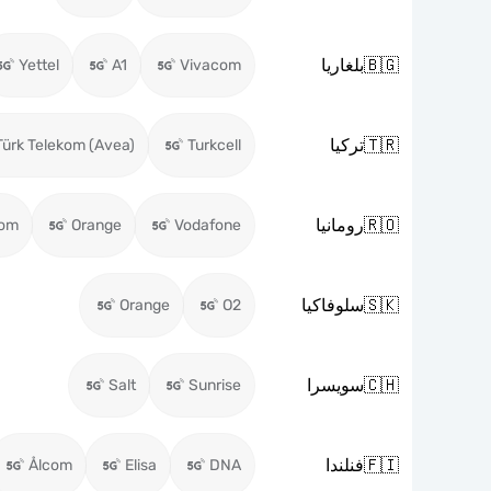
🇧🇬
بلغاريا
Yettel
A1
Vivacom
🇹🇷
تركيا
Türk Telekom (Avea)
Turkcell
🇷🇴
رومانيا
kom
Orange
Vodafone
🇸🇰
سلوفاكيا
Orange
O2
🇨🇭
سويسرا
Salt
Sunrise
🇫🇮
فنلندا
Ålcom
Elisa
DNA