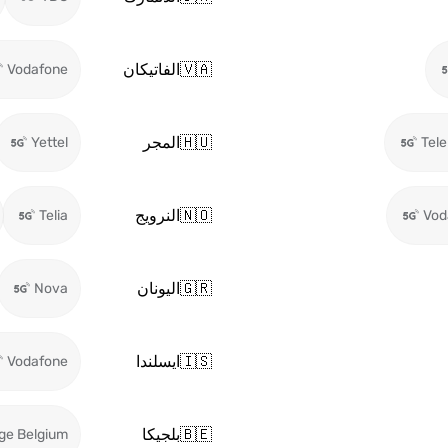
🇻🇦
الفاتيكان
Vodafone
🇭🇺
المجر
Yettel
Tel
🇳🇴
النرويج
Telia
Vod
🇬🇷
اليونان
Nova
🇮🇸
ايسلندا
Vodafone
🇧🇪
بلجيكا
ge Belgium