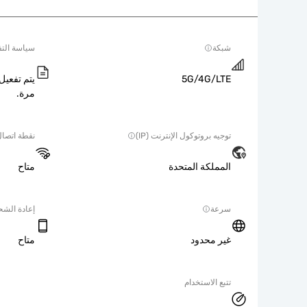
شبكة
سياسة التف
5G/4G/LTE
يتم تفعيل 
مرة.
توجيه بروتوكول الإنترنت (IP)
نقطة اتصا
المملكة المتحدة
متاح
سرعة
إعادة الش
غير محدود
متاح
تتبع الاستخدام