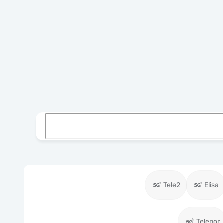
Tele2
Elisa
Telenor