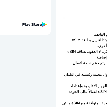
Play Store
ما عليك سوى مسح رمز الاستجابة السريعة ضوئيًا لتنزيل بطاقة eSIM 
أخرى.
باقة الدفع المسبق لمرة واحدة. لا التجديد التلقائي، لا العقود. بطاقة eSIM 
إضافية.
سرعات بيانات كاملة - لا حدود يومية، لا اختناق. يتم دعم نقطة اتصال 
ستتصل شريحة eSIM تلقائيًا بشبكة هاتف محمول محلية رئيسية في البلدان 
يعتمد توفر 5G على تغطية الشبكة ومواصفات الجهاز الإقليمية وإعدادات 
الهاتف. عندما لا تتوفر تقنية 5G، ستوفر بطاقة eSIM اتصالاً عالي الجودة 
يمكن استخدامه فقط مع الهواتف والأجهزة اللوحية المتوافقة مع eSIM والتي 