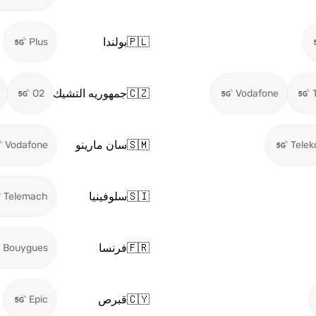
🇵🇱
بولندا
Plus
🇨🇿
جمهوريه التشيك
O2
Vodafone
🇸🇲
سان مارينو
Vodafone
Tele
🇸🇮
سلوفينيا
Telemach
🇫🇷
فرنسا
Bouygues
🇨🇾
قبرص
Epic