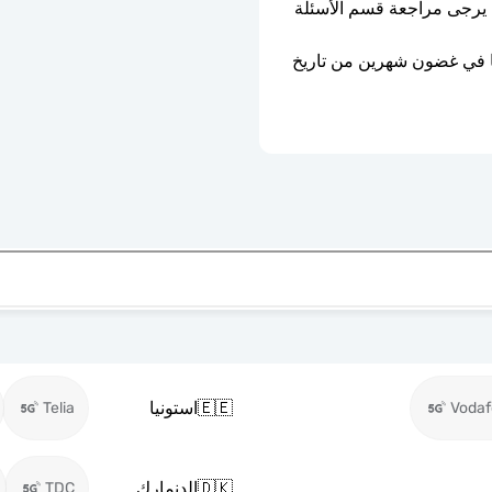
ليست مقفلة بواسطة الناقل. إذا كنت في شك، يرجى مراجعة قسم الأسئلة 
ستنتهي صلاحية شريحة eSIM إذا لم يتم تفعيلها في غضون شهرين من تاريخ 
🇪🇪
استونيا
Telia
Voda
🇩🇰
الدنمارك
TDC