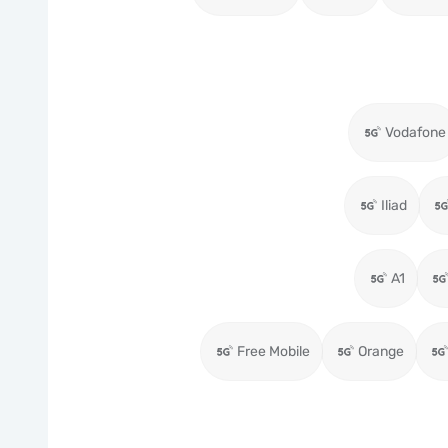
Vodafone
Iliad
A1
Free Mobile
Orange