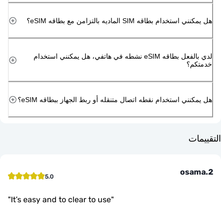
دام بطاقه SIM الماديه بالتزامن مع بطاقه eSIM؟
لدي بالفعل بطاقه eSIM نشطه في هاتفي، هل يمكنني استخدام
م؟
ني استخدام نقطه اتصال متنقله أو ربط الجهاز ببطاقه eSIM؟
ت
osa
5.0
"
It’s easy and to clear to use
"