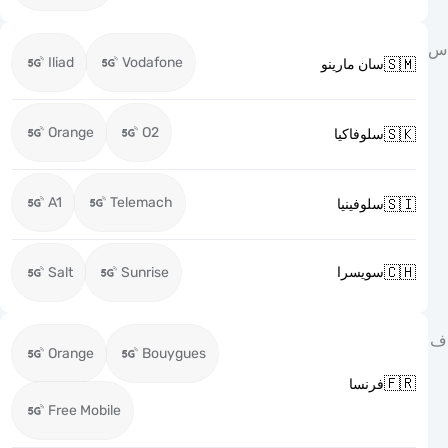
Iliad
Vodafone

سان مارينو
Orange
O2

سلوفاكيا
A1
Telemach

سلوفينيا

Salt
Sunrise
سويسرا
Orange
Bouygues

فرنسا
Free Mobile