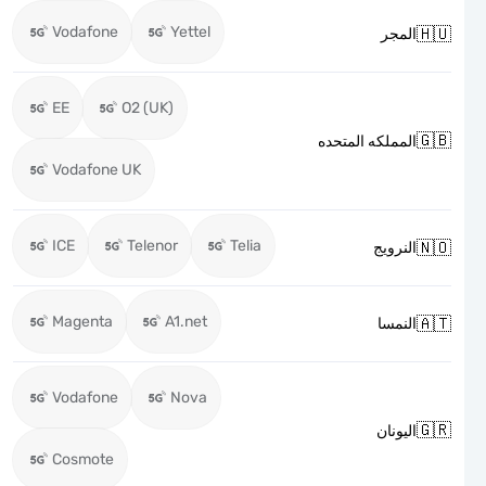
Vodafone
Yettel

المجر
EE
O2 (UK)

المملكه المتحده
Vodafone UK
ICE
Telenor
Telia

النرويج
Magenta
A1.net

النمسا
Vodafone
Nova

اليونان
Cosmote