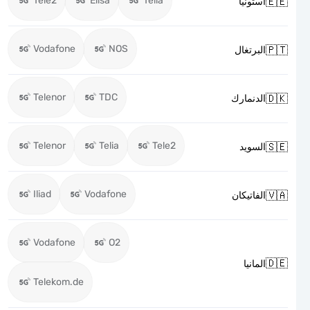
Tele2
Elisa
Telia

استونيا
Vodafone
NOS

البرتغال
Telenor
TDC

الدنمارك
Telenor
Telia
Tele2

السويد
Iliad
Vodafone

الفاتيكان
Vodafone
O2

المانيا
Telekom.de