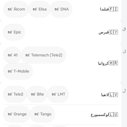

Ålcom
Elisa
DNA
فنلندا

Epic
قبرص
A1
Telemach (Tele2)

كرواتيا
T-Mobile
Tele2
Bite
LMT

لاتفيا
Orange
Tango

لوكسمبورغ