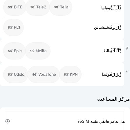
BITĖ
Tele2
Telia

ليتوانيا

FL1
ليختنشتاين

Epic
Melita
مالطا

Odido
Vodafone
KPN
هولندا
مركز ا
هل يدعم هاتفي تقن