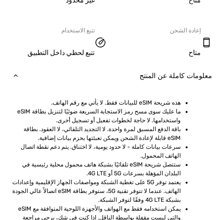
ح
غير محدود
دة الشحن
تتبع الاستخدام
ح
تتبع لحظي داخل التطبيق
ت كاملة عن المنتج
هذه شريحة eSIM للبيانات فقط. لا يأتي مع رقم الهاتف.
ما عليك سوى مسح رمز الاستجابة السريعة ضوئيًا لتنزيل بطاقة eSIM 
واستخدامها. لا حاجة لخطوات تفعيل أو تسجيل أخرى.
باقة الدفع المسبق لمرة واحدة. لا التجديد التلقائي، لا العقود. بطاقة 
eSIM قابلة لإعادة الشحن ويمكن تعبئتها بحزم بيانات إضافية.
سرعات بيانات كاملة - لا حدود يومية، لا اختناق. يتم دعم نقطة اتصال 
الهاتف المحمول.
ستتصل شريحة eSIM تلقائيًا بشبكة هاتف محمول محلية رئيسية في 
البلدان المؤهلة بسرعات 5G أو 4G LTE.
يعتمد توفر 5G على تغطية الشبكة ومواصفات الجهاز الإقليمية وإعدادات 
الهاتف. عندما لا تتوفر تقنية 5G، ستوفر بطاقة eSIM اتصالاً عالي الجودة 
بشبكة 4G LTE وفقًا لتوفر الشبكة.
يمكن استخدامه فقط مع الهواتف والأجهزة اللوحية المتوافقة مع eSIM 
والتي ليست مقفلة بواسطة الناقل. إذا كنت في شك، يرجى مراجعة 