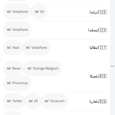
Vodafone
Eir

ايرلندا
Vodafone

ايسلندا

Iliad
Vodafone
ايطاليا
Base
Orange Belgium

بلجيكا
Proximus
Yettel
A1
Vivacom

بلغاريا