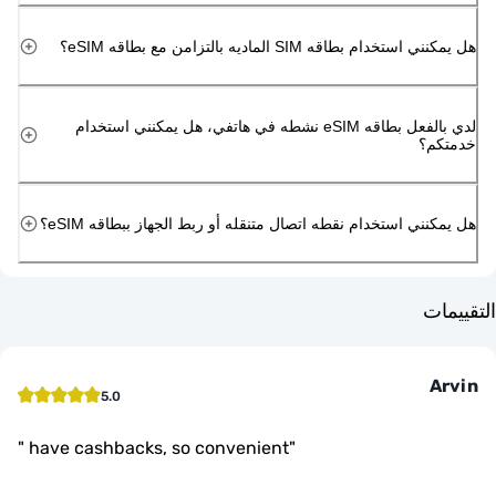
دام بطاقه SIM الماديه بالتزامن مع بطاقه eSIM؟
لدي بالفعل بطاقه eSIM نشطه في هاتفي، هل يمكنني استخدام
م؟
ني استخدام نقطه اتصال متنقله أو ربط الجهاز ببطاقه eSIM؟
ت
5.0
"
have cashbacks, so convenient
"