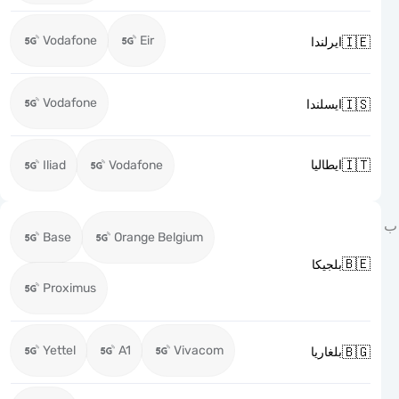
Vodafone
Eir

ايرلندا
Vodafone

ايسلندا

Iliad
Vodafone
ايطاليا
Base
Orange Belgium

بلجيكا
Proximus
Yettel
A1
Vivacom

بلغاريا