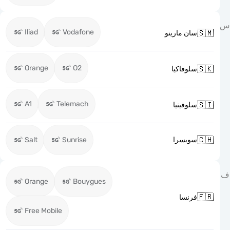
Iliad
Vodafone

سان مارينو
Orange
O2

سلوفاكيا
A1
Telemach

سلوفينيا

Salt
Sunrise
سويسرا
Orange
Bouygues

فرنسا
Free Mobile