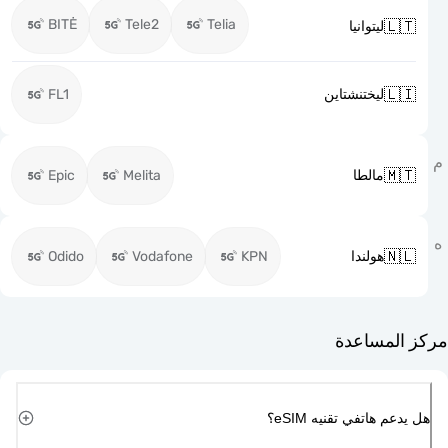
BITĖ
Tele2
Telia

ليتوانيا

FL1
ليختنشتاين

Epic
Melita
مالطا

Odido
Vodafone
KPN
هولندا
مركز ا
هل يدعم هاتفي تقن