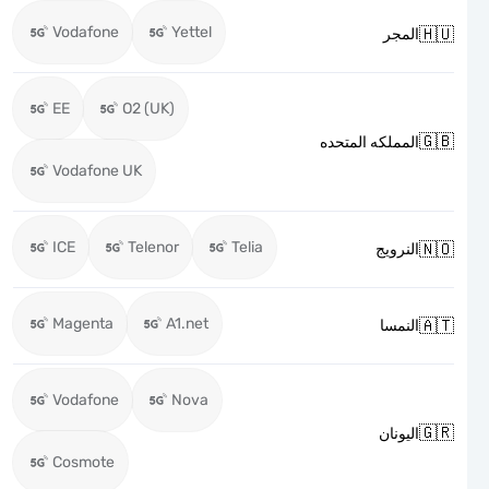
Vodafone
Yettel

المجر
EE
O2 (UK)

المملكه المتحده
Vodafone UK
ICE
Telenor
Telia

النرويج
Magenta
A1.net

النمسا
Vodafone
Nova

اليونان
Cosmote