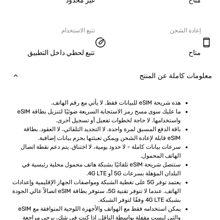
ح
غير محدود
دة الشحن
تتبع الاستخدام
ح
تتبع لحظي داخل التطبيق
ت كاملة عن المنتج
هذه شريحة eSIM للبيانات فقط. لا يأتي مع رقم الهاتف.
ما عليك سوى مسح رمز الاستجابة السريعة ضوئيًا لتنزيل بطاقة eSIM 
واستخدامها. لا حاجة لخطوات تفعيل أو تسجيل أخرى.
باقة الدفع المسبق لمرة واحدة. لا التجديد التلقائي، لا العقود. بطاقة 
eSIM قابلة لإعادة الشحن ويمكن تعبئتها بحزم بيانات إضافية.
سرعات بيانات كاملة - لا حدود يومية، لا اختناق. يتم دعم نقطة اتصال 
الهاتف المحمول.
ستتصل شريحة eSIM تلقائيًا بشبكة هاتف محمول محلية رئيسية في 
البلدان المؤهلة بسرعات 5G أو 4G LTE.
يعتمد توفر 5G على تغطية الشبكة ومواصفات الجهاز الإقليمية وإعدادات 
الهاتف. عندما لا تتوفر تقنية 5G، ستوفر بطاقة eSIM اتصالاً عالي الجودة 
بشبكة 4G LTE وفقًا لتوفر الشبكة.
يمكن استخدامه فقط مع الهواتف والأجهزة اللوحية المتوافقة مع eSIM 
والتي ليست مقفلة بواسطة الناقل. إذا كنت في شك، يرجى مراجعة 