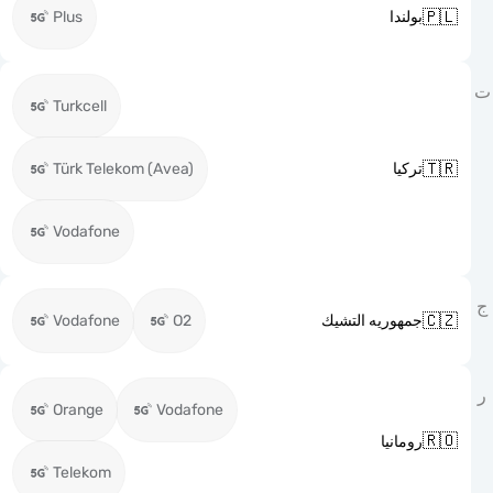

Plus
بولندا
Turkcell

Türk Telekom (Avea)
تركيا
Vodafone

Vodafone
O2
جمهوريه التشيك
Orange
Vodafone

رومانيا
Telekom