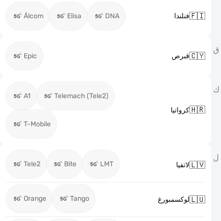

Ålcom
Elisa
DNA
فنلندا

Epic
قبرص
A1
Telemach (Tele2)

كرواتيا
T-Mobile
Tele2
Bite
LMT

لاتفيا
Orange
Tango

لوكسمبورغ