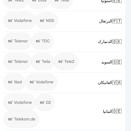
Tele2
Elisa
Telia

استونيا
Vodafone
NOS

البرتغال
Telenor
TDC

الدنمارك
Telenor
Telia
Tele2

السويد
Iliad
Vodafone

الفاتيكان
Vodafone
O2

المانيا
Telekom.de