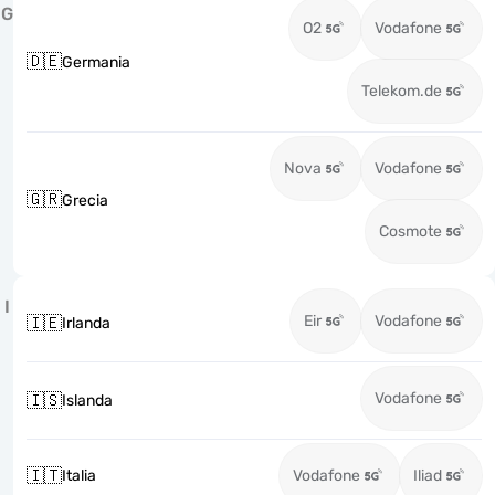
G
O2
Vodafone
🇩🇪
Germania
Telekom.de
Nova
Vodafone
🇬🇷
Grecia
Cosmote
I
Eir
Vodafone
🇮🇪
Irlanda
Vodafone
🇮🇸
Islanda
🇮🇹
Italia
Vodafone
Iliad