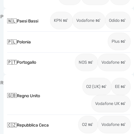
P
KPN
Vodafone
Odido
🇳🇱
Paesi Bassi
Plus
🇵🇱
Polonia
🇵🇹
Portogallo
NOS
Vodafone
R
O2 (UK)
EE
🇬🇧
Regno Unito
Vodafone UK
O2
Vodafone
🇨🇿
Repubblica Ceca