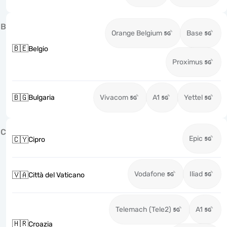
B
Orange Belgium
Base
🇧🇪
Belgio
Proximus
🇧🇬
Bulgaria
Vivacom
A1
Yettel
C
Epic
🇨🇾
Cipro
Vodafone
Iliad
🇻🇦
Città del Vaticano
Telemach (Tele2)
A1
🇭🇷
Croazia