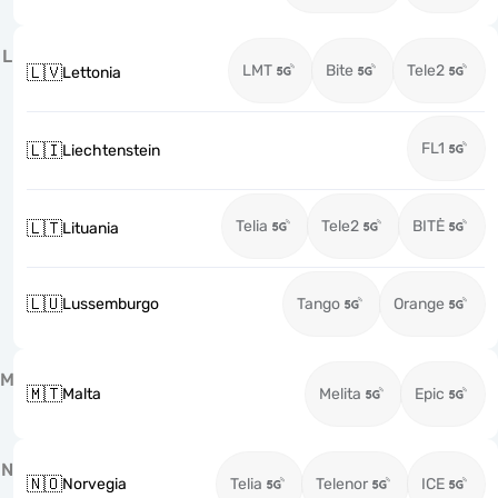
L
LMT
Bite
Tele2
🇱🇻
Lettonia
FL1
🇱🇮
Liechtenstein
Telia
Tele2
BITĖ
🇱🇹
Lituania
🇱🇺
Lussemburgo
Tango
Orange
M
🇲🇹
Malta
Melita
Epic
N
🇳🇴
Norvegia
Telia
Telenor
ICE