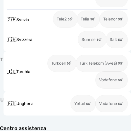
Tele2
Telia
Telenor
🇸🇪
Svezia
🇨🇭
Svizzera
Sunrise
Salt
T
Turkcell
Türk Telekom (Avea)
🇹🇷
Turchia
Vodafone
U
🇭🇺
Ungheria
Yettel
Vodafone
Centro assistenza