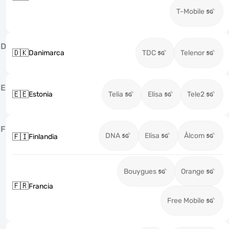
T-Mobile
D
🇩🇰
Danimarca
TDC
Telenor
E
🇪🇪
Estonia
Telia
Elisa
Tele2
F
DNA
Elisa
Ålcom
🇫🇮
Finlandia
Bouygues
Orange
🇫🇷
Francia
Free Mobile