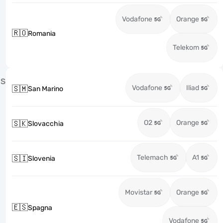
Vodafone
Orange
🇷🇴
Romania
Telekom
S
Vodafone
Iliad
🇸🇲
San Marino
O2
Orange
🇸🇰
Slovacchia
Telemach
A1
🇸🇮
Slovenia
Movistar
Orange
🇪🇸
Spagna
Vodafone