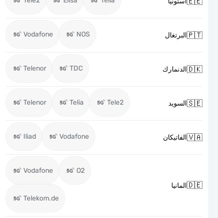
Tele2
Elisa
Telia

استونيا
Vodafone
NOS

البرتغال
Telenor
TDC

الدنمارك
Telenor
Telia
Tele2

السويد
Iliad
Vodafone

الفاتيكان
Vodafone
O2

المانيا
Telekom.de