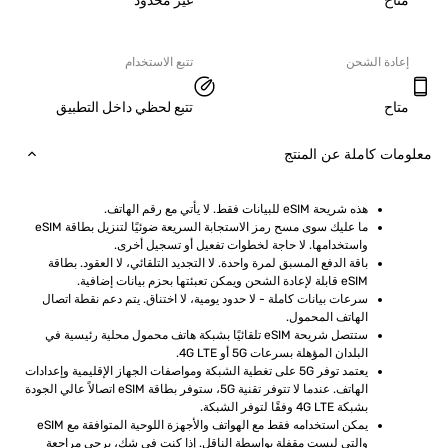
ح
غير محدود
دة الشحن
تتبع الاستخدام
ح
تتبع لحظي داخل التطبيق
ت كاملة عن المنتج
هذه شريحة eSIM للبيانات فقط. لا يأتي مع رقم الهاتف.
ما عليك سوى مسح رمز الاستجابة السريعة ضوئيًا لتنزيل بطاقة eSIM 
واستخدامها. لا حاجة لخطوات تفعيل أو تسجيل أخرى.
باقة الدفع المسبق لمرة واحدة. لا التجديد التلقائي، لا العقود. بطاقة 
eSIM قابلة لإعادة الشحن ويمكن تعبئتها بحزم بيانات إضافية.
سرعات بيانات كاملة - لا حدود يومية، لا اختناق. يتم دعم نقطة اتصال 
الهاتف المحمول.
ستتصل شريحة eSIM تلقائيًا بشبكة هاتف محمول محلية رئيسية في 
البلدان المؤهلة بسرعات 5G أو 4G LTE.
يعتمد توفر 5G على تغطية الشبكة ومواصفات الجهاز الإقليمية وإعدادات 
الهاتف. عندما لا تتوفر تقنية 5G، ستوفر بطاقة eSIM اتصالاً عالي الجودة 
بشبكة 4G LTE وفقًا لتوفر الشبكة.
يمكن استخدامه فقط مع الهواتف والأجهزة اللوحية المتوافقة مع eSIM 
والتي ليست مقفلة بواسطة الناقل. إذا كنت في شك، يرجى مراجعة 