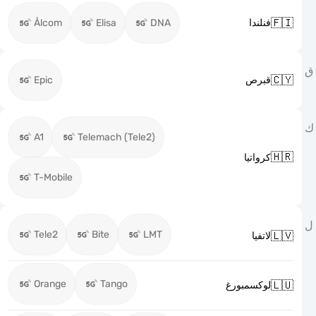

Ålcom
Elisa
DNA
فنلندا

Epic
قبرص
A1
Telemach (Tele2)

كرواتيا
T-Mobile
Tele2
Bite
LMT

لاتفيا
Orange
Tango

لوكسمبورغ