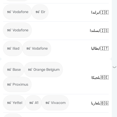
Vodafone
Eir

ايرلندا
Vodafone

ايسلندا

Iliad
Vodafone
ايطاليا
Base
Orange Belgium

بلجيكا
Proximus
Yettel
A1
Vivacom

بلغاريا