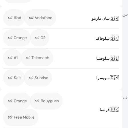
Iliad
Vodafone

سان مارينو
Orange
O2

سلوفاكيا
A1
Telemach

سلوفينيا

Salt
Sunrise
سويسرا
Orange
Bouygues

فرنسا
Free Mobile