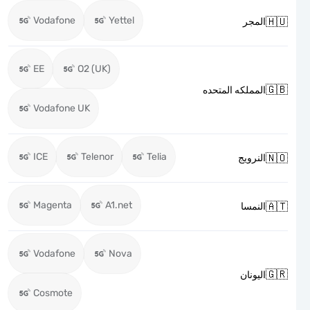
Vodafone
Yettel

المجر
EE
O2 (UK)

المملكه المتحده
Vodafone UK
ICE
Telenor
Telia

النرويج
Magenta
A1.net

النمسا
Vodafone
Nova

اليونان
Cosmote