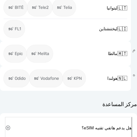
BITĖ
Tele2
Telia

ليتوانيا

FL1
ليختنشتاين

Epic
Melita
مالطا

Odido
Vodafone
KPN
هولندا
مركز ا
هل يدعم هاتفي تقن