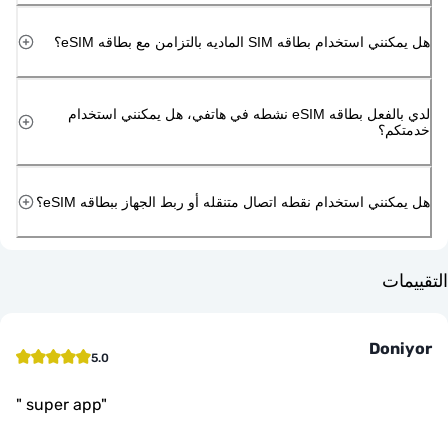
دام بطاقه SIM الماديه بالتزامن مع بطاقه eSIM؟
لدي بالفعل بطاقه eSIM نشطه في هاتفي، هل يمكنني استخدام
م؟
ني استخدام نقطه اتصال متنقله أو ربط الجهاز ببطاقه eSIM؟
ت
Do
5.0
"
super app
"