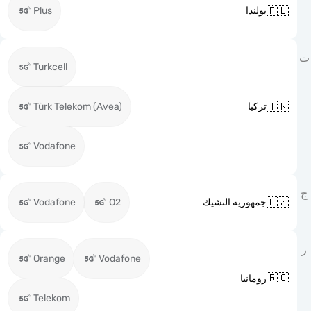

Plus
بولندا
Turkcell

Türk Telekom (Avea)
تركيا
Vodafone

Vodafone
O2
جمهوريه التشيك
Orange
Vodafone

رومانيا
Telekom