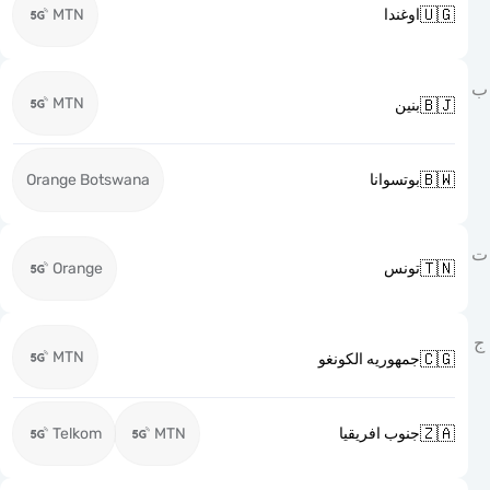

MTN
اوغندا
MTN

بنين

Orange Botswana
بوتسوانا

Orange
تونس
MTN

جمهوريه الكونغو

Telkom
MTN
جنوب افريقيا