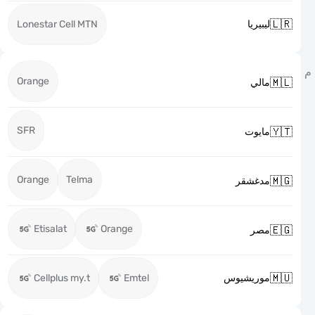

Lonestar Cell MTN
ليبيريا
Orange

مالي
SFR

مايوت
Orange
Telma

مدغشقر
Etisalat
Orange

مصر

Cellplus my.t
Emtel
موريشيوس