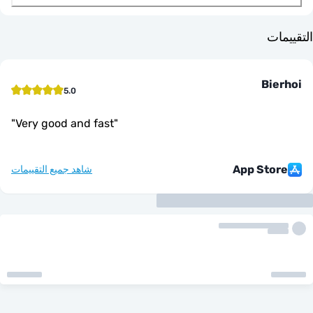
ت
Bi
5.0
"
Very good and fast
"
App Sto
شاهد جميع التقييمات