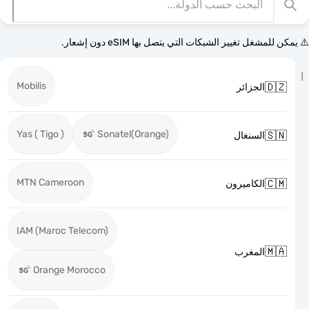
⚠️ يمكن للمشغل تغيير الشبكات التي يتصل بها eSI
Mobilis

الجزائر
Yas ( Tigo )
Sonatel(Orange)

السنغال
MTN Cameroon

الكاميرون
IAM (Maroc Telecom)

المغرب
Orange Morocco