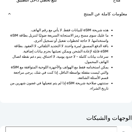
ح
تتبع لحظي داخل التطبيق
ت كاملة عن المنتج
هذه شريحة eSIM للبيانات فقط. لا يأتي مع رقم الهاتف.
ما عليك سوى مسح رمز الاستجابة السريعة ضوئيًا لتنزيل بطاقة eSIM 
واستخدامها. لا حاجة لخطوات تفعيل أو تسجيل أخرى.
باقة الدفع المسبق لمرة واحدة. لا التجديد التلقائي، لا العقود. بطاقة 
eSIM قابلة لإعادة الشحن ويمكن تعبئتها بحزم بيانات إضافية.
سرعات بيانات كاملة - لا حدود يومية، لا اختناق. يتم دعم نقطة اتصال 
الهاتف المحمول.
يمكن استخدامه فقط مع الهواتف والأجهزة اللوحية المتوافقة مع eSIM 
والتي ليست مقفلة بواسطة الناقل. إذا كنت في شك، يرجى مراجعة 
قسم الأسئلة الشائعة.
ستنتهي صلاحية شريحة eSIM إذا لم يتم تفعيلها في غضون شهرين من 
تاريخ الشراء.
ت والشبكات