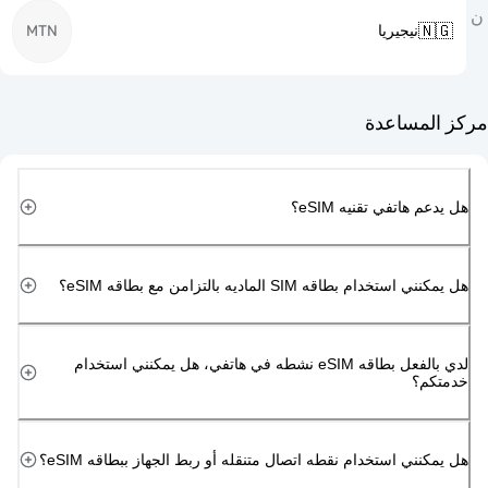

MTN
نيجيريا
مركز ا
هل يدعم هاتفي تقن
هل يمكنني استخدام بطاقه SIM الماديه بالتزامن 
لدي بالفعل بطاقه eSIM نشطه في هاتفي، هل يمكنني استخدام
خد
هل يمكنني استخدام نقطه اتصال متنقله أو ربط الجهاز ببطاق