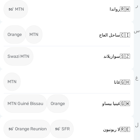

MTN
رواندا
Orange
MTN

ساحل العاج

Swazi MTN
سوازيلاند
MTN

غانا

MTN Guiné Bissau
Orange
غينيا بيساو
Orange Reunion
SFR

لا ريونيون